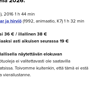
lla 2026:
), 2016 1 h 44 min
ar ja hirviö
(1992, animaatio, K7) 1 h 32 min
i 36 € / illallinen 38 €
iaaksi asti aikuisen seurassa
19 €
lallisella näytettävän elokuvan
tuoleja ei valitettavasti ole saatavilla
tsissa. Toivomme kuitenkin, että tämä ei estä
a vierailustanne.