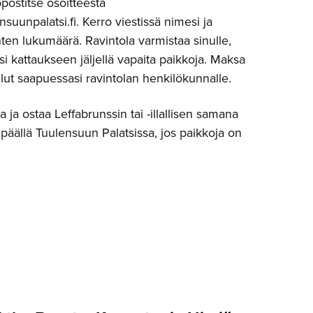
öpostitse osoitteesta
suunpalatsi.fi. Kerro viestissä nimesi ja
ten lukumäärä. Ravintola varmistaa sinulle,
 kattaukseen jäljellä vapaita paikkoja. Maksa
ilut saapuessasi ravintolan henkilökunnalle.
 ja ostaa Leffabrunssin tai -illallisen samana
päällä Tuulensuun Palatsissa, jos paikkoja on