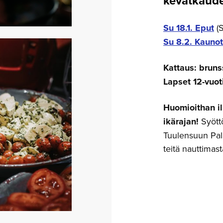
kevätkaude
Su 18.1. Eput
(S
Su 8.
2. Kaunot
Kattaus: brunss
Lapset 12-vuot
Huomioithan il
ikärajan!
Syöttö
Tuulensuun Pala
teitä nauttimast