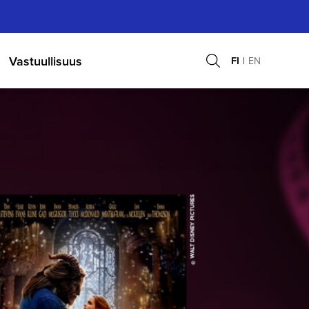
Vastuullisuus
FI
EN