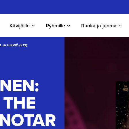
Kävijöille
Ryhmille
Ruoka ja juoma
JA HIRVIÖ (K12)
INEN:
 THE
UNOTAR