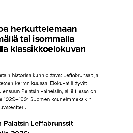
oa herkutte­lemaan
llä tai isommalla
la klassikkoe­lo­kuvan
tsin historiaa kunnioittavat Leffabrunssit ja
katetaan kerran kuussa. Elokuvat liittyvät
lensuun Palatsin vaiheisiin, sillä tilassa on
ina 1929–1991 Suomen kauneimmaksikin
kuvateatteri.
 Palatsin
L
effabrunssit