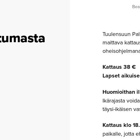
Bea
htumasta
Tuulensuun Palat
maittava kattau
oheisohjelmana 
Kattaus 38 €
Lapset aikuise
Huomioithan il
Ikärajasta voida
täysi-ikäisen va
Kattaus klo 18.
paikalle, jotta 