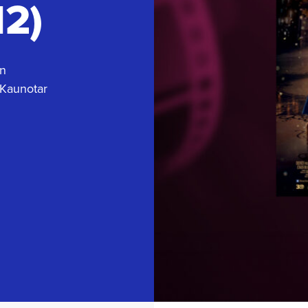
12)
in
– Kaunotar