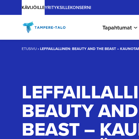
Main
Hyppää
KÄVIJÖILLE
YRITYKSILLE
KONSERNI
sisältöön
Tapahtumat
ETUSIVU
»
LEFFAILLALLINEN: BEAUTY AND THE BEAST – KAUNOTAR 
LEFFAILLAL­L
BEAUTY AND
BEAST – KA