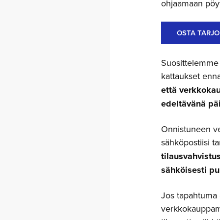
ohjaamaan pöy
OSTA TARJO
Suosittelemme o
kattaukset en
että verkkoka
edeltävänä päi
Onnistuneen ve
sähköpostiisi ta
tilausvahvistu
sähköisesti pu
Jos tapahtuma o
verkkokauppamy