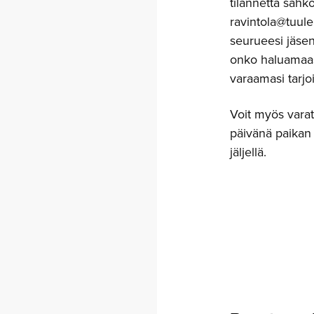
tilannetta sähk
ravintola@tuulen
seurueesi jäsen
onko haluamaasi
varaamasi tarjo
Voit myös varata
päivänä paikan 
jäljellä.