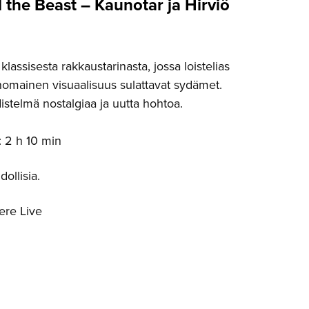
 the Beast – Kaunotar ja Hirviö
lassisesta rakkaustarinasta, jossa loistelias
anomainen visuaalisuus sulattavat sydämet.
istelmä nostalgiaa ja uutta hohtoa.
: 2 h 10 min
ollisia.
ere Live