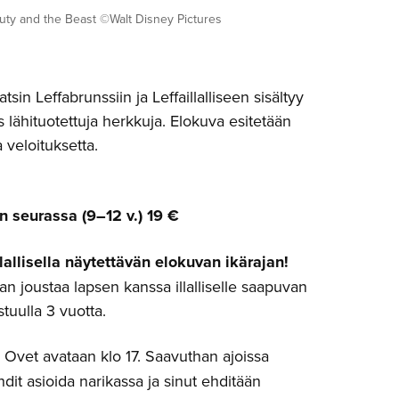
uty and the Beast ©Walt Disney Pictures
sin Leffabrunssiin ja Leffaillalliseen sisältyy
s lähituotettuja herkkuja. Elokuva esitetään
veloituksetta.
n seurassa (9–12 v.) 19 €
lallisella näytettävän elokuvan ikärajan!
an joustaa lapsen kanssa illalliselle saapuvan
stuulla 3 vuotta.
Ovet avataan klo 17. Saavuthan ajoissa
ehdit asioida narikassa ja sinut ehditään