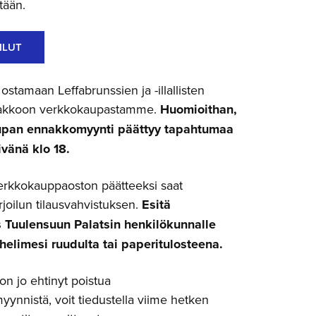
tään.
ILUT
stamaan Leffabrunssien ja -illallisten
nakkoon verkkokaupastamme.
Huomioithan,
upan ennakkomyynti päättyy tapahtumaa
vänä klo 18.
rkkokauppaoston päätteeksi saat
rjoilun tilausvahvistuksen.
Esitä
s Tuulensuun Palatsin henkilökunnalle
helimesi ruudulta tai paperitulosteena.
n jo ehtinyt poistua
ynnistä, voit tiedustella viime hetken