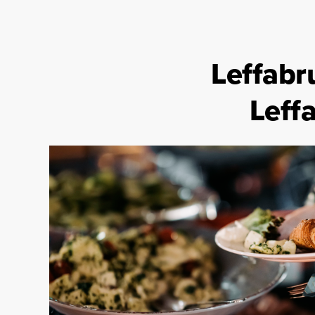
Leffabru
Leffa