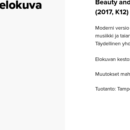
e­lokuva
Beauty and
(2017, K12)
Moderni versio k
musiikki ja tai
Täydellinen yhd
Elokuvan kesto
Muutokset mahd
Tuotanto: Tamp