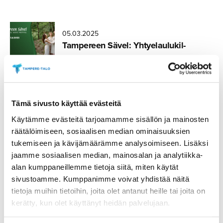
05.03.2025
Tampereen Sävel: Yhtyelau­lu­kil­
pailun päätöskon­sertti
05.03.2025
Tämä sivusto käyttää evästeitä
Tampereen Sävel: Kuorokat­sel­
Käytämme evästeitä tarjoamamme sisällön ja mainosten
muksen päätöskon­sertti
räätälöimiseen, sosiaalisen median ominaisuuksien
tukemiseen ja kävijämäärämme analysoimiseen. Lisäksi
jaamme sosiaalisen median, mainosalan ja analytiikka-
alan kumppaneillemme tietoja siitä, miten käytät
05.03.2025
sivustoamme. Kumppanimme voivat yhdistää näitä
Tampereen Sävel 2025
tietoja muihin tietoihin, joita olet antanut heille tai joita on
kerätty, kun olet käyttänyt heidän palvelujaan.