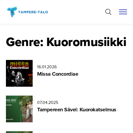
Hyppää
sisältöön
Genre:
Kuoromusiikki
16.01.2026
Missa Concordiae
07.04.2025
Tampereen Sävel: Kuorokat­selmus