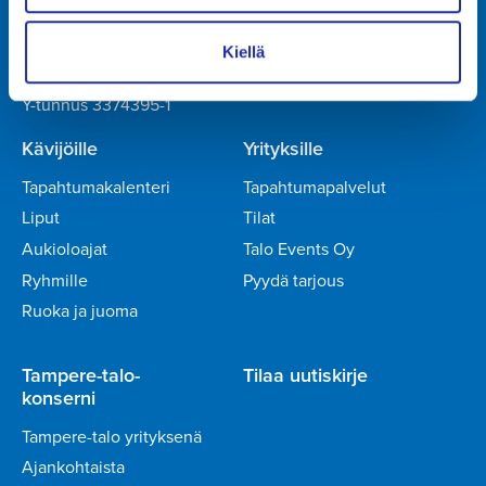
Talo Events Oy
Kiellä
Yliopistonkatu 55
PL 16, 33101 TAMPERE
Y-tunnus 3374395-1
Kävijöille
Yrityksille
Tapahtumakalenteri
Tapahtumapalvelut
Liput
Tilat
Aukioloajat
Talo Events Oy
Ryhmille
Pyydä tarjous
Ruoka ja juoma
Tampere-talo-
Tilaa uutiskirje
konserni
Tampere-talo yrityksenä
Ajankohtaista