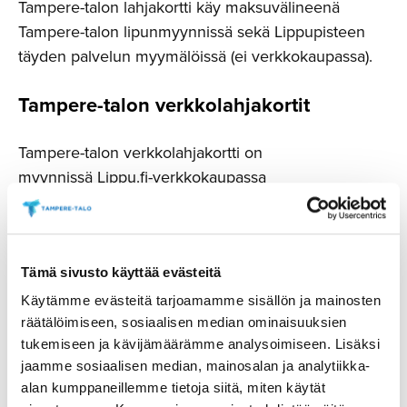
Tampere-talon lahjakortti käy maksuvälineenä
Tampere-talon lipunmyynnissä sekä Lippupisteen
täyden palvelun myymälöissä (ei verkkokaupassa).
Tampere-talon verkkolah­ja­kortit
Tampere-talon verkkolahjakortti on
myynnissä Lippu.fi-verkkokaupassa
(
lippu.fi
). Verkkolahjakortin arvon lisäksi veloitetaan
Lippu.fi-toimitusmaksu 1 €/tilaus. Verkkolahjakortti
käy maksuvälineenä vain verkkokaupassa.
Tämä sivusto käyttää evästeitä
Käytämme evästeitä tarjoamamme sisällön ja mainosten
OSTA LAHJAKORTTI
räätälöimiseen, sosiaalisen median ominaisuuksien
tukemiseen ja kävijämäärämme analysoimiseen. Lisäksi
jaamme sosiaalisen median, mainosalan ja analytiikka-
alan kumppaneillemme tietoja siitä, miten käytät