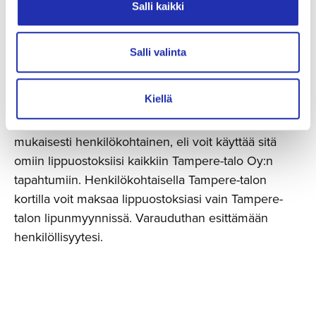
Salli kaikki
• Smartum
• Edenred
Salli valinta
• ePassi
Kiellä
Henkilökohtainen Tampere-talon kortti on voimassa
yhden vuoden ostopäivästä ja on nimensä
mukaisesti henkilökohtainen, eli voit käyttää sitä
omiin lippuostoksiisi kaikkiin Tampere-talo Oy:n
tapahtumiin. Henkilökohtaisella Tampere-talon
kortilla voit maksaa lippuostoksiasi vain Tampere-
talon lipunmyynnissä. Varauduthan esittämään
henkilöllisyytesi.