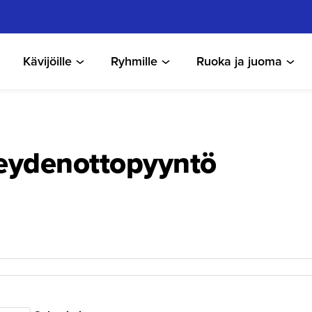
Kävijöille
Ryhmille
Ruoka ja juoma
denot­to­pyyntö