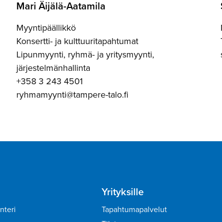
Mari Äijälä-Aa­tamila
Myyntipäällikkö
Konsertti- ja kulttuuritapahtumat
Lipunmyynti, ryhmä- ja yritysmyynti,
järjestelmänhallinta
+358 3 243 4501
ryhmamyynti@tampere-talo.fi
Yrityksille
nteri
Tapahtumapalvelut