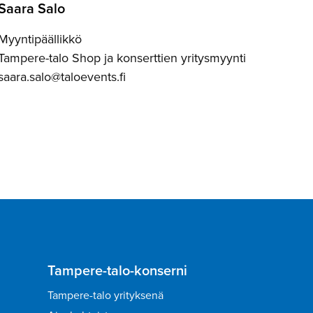
Saara Salo
Myyntipäällikkö
Tampere-talo Shop ja konserttien yritysmyynti
saara.salo@taloevents.fi
Tampere-talo-konserni
Tampere-talo yrityksenä