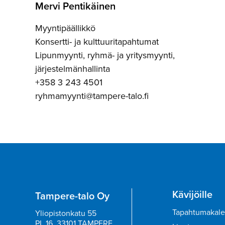
Mervi Pentikäinen
Myyntipäällikkö
Konsertti- ja kulttuuritapahtumat
Lipunmyynti, ryhmä- ja yritysmyynti,
järjestelmänhallinta
+358 3 243 4501
ryhmamyynti@tampere-talo.fi
Kävijöille
Tampere-talo Oy
Tapahtumakale
Yliopistonkatu 55
PL 16, 33101 TAMPERE