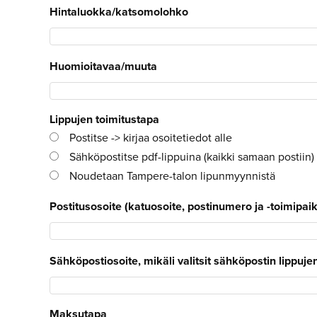
Hintaluokka/katsomolohko
Huomioitavaa/muuta
Lippujen toimitustapa
Postitse -> kirjaa osoitetiedot alle
Sähköpostitse pdf-lippuina (kaikki samaan postiin) 
Noudetaan Tampere-talon lipunmyynnistä
Postitusosoite (katuosoite, postinumero ja -toimipaikk
Sähköpostiosoite, mikäli valitsit sähköpostin lippuje
Maksutapa