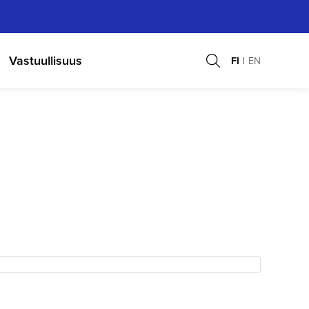
Vastuullisuus
FI
EN