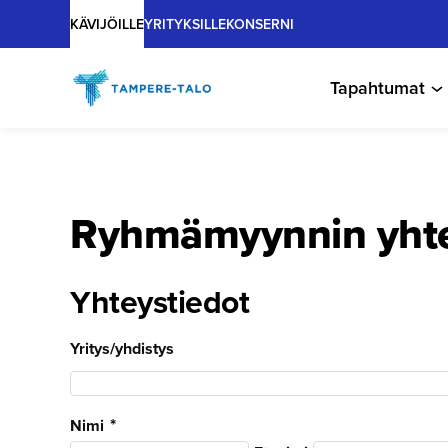
Main
Hyppää
KÄVIJÖILLE
YRITYKSILLE
KONSERNI
sisältöön
Tapahtumat
Ryhmämyynnin yhtey
Yhteystiedot
Yritys/yhdistys
Nimi