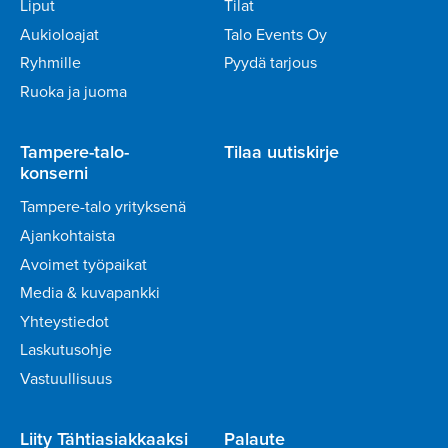
Liput
Tilat
Aukioloajat
Talo Events Oy
Ryhmille
Pyydä tarjous
Ruoka ja juoma
Tampere-talo-
Tilaa uutiskirje
konserni
Tampere-talo yrityksenä
Ajankohtaista
Avoimet työpaikat
Media & kuvapankki
Yhteystiedot
Laskutusohje
Vastuullisuus
Liity Tähtiasiakkaaksi
Palaute