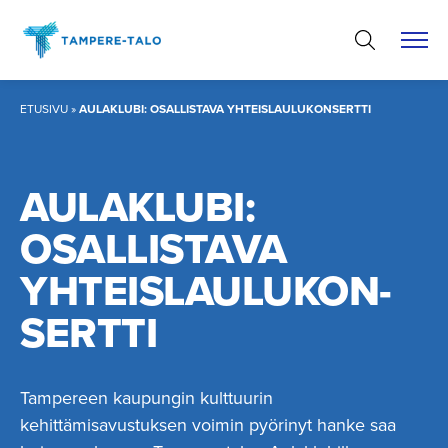
Hyppää
sisältöön
ETUSIVU
»
AULAKLUBI: OSALLISTAVA YHTEISLAULUKONSERTTI
AULAKLUBI:
OSALLISTAVA
YHTEISLAU­LU­KON­
SERTTI
Tampereen kaupungin kulttuurin
kehittämisavustuksen voimin pyörinyt hanke saa