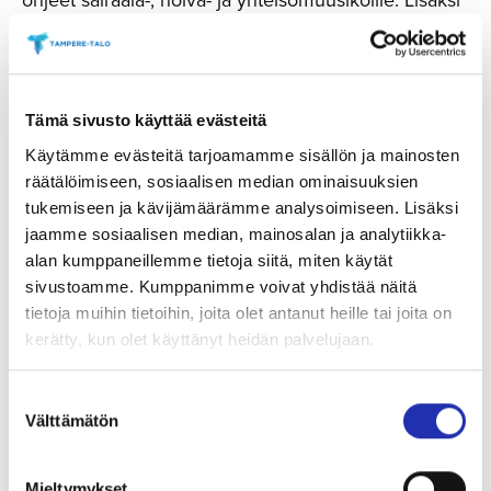
heräteltiin kysymyksiä siitä, kuka saa näkyä ja
esiintyä ja ovatko esiintymislavat esteettömiä.
Yhteistyökumppanit
Tämä sivusto käyttää evästeitä
Käytämme evästeitä tarjoamamme sisällön ja mainosten
Tampereen Parkinson-yhdistys ry, Tampereen
räätälöimiseen, sosiaalisen median ominaisuuksien
Seudun Invalidit ry, Pirkanmaan neuroyhdistys ry,
tukemiseen ja kävijämäärämme analysoimiseen. Lisäksi
Silta-Valmennusyhdistys ry, Aivoliiton Pirkanmaan
jaamme sosiaalisen median, mainosalan ja analytiikka-
AVH-yhdistys ry, Suomen Amputoidut ry,
alan kumppaneillemme tietoja siitä, miten käytät
Tampereen kaupunki, Tampere-talo
sivustoamme. Kumppanimme voivat yhdistää näitä
tietoja muihin tietoihin, joita olet antanut heille tai joita on
kerätty, kun olet käyttänyt heidän palvelujaan.
Suostumuksen
LATEST EVENTS
Välttämätön
valinta
Mieltymykset