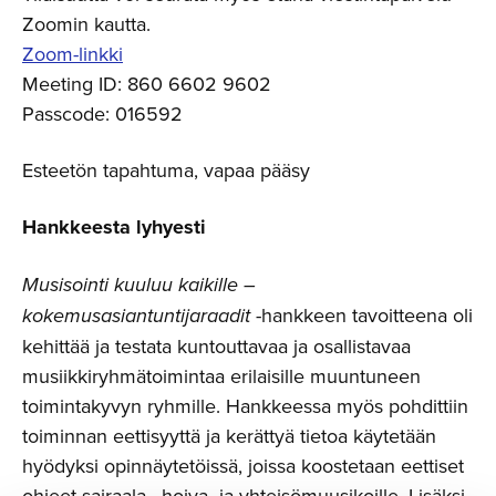
Zoomin kautta.
Zoom-linkki
Meeting ID: 860 6602 9602
Passcode: 016592
Esteetön tapahtuma, vapaa pääsy
Hankkeesta lyhyesti
Musisointi kuuluu kaikille –
kokemusasiantuntijaraadit
-hankkeen tavoitteena oli
kehittää ja testata kuntouttavaa ja osallistavaa
musiikkiryhmätoimintaa erilaisille muuntuneen
toimintakyvyn ryhmille. Hankkeessa myös pohdittiin
toiminnan eettisyyttä ja kerättyä tietoa käytetään
hyödyksi opinnäytetöissä, joissa koostetaan eettiset
ohjeet sairaala-, hoiva- ja yhteisömuusikoille. Lisäksi