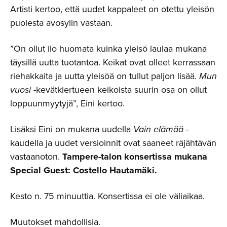
Artisti kertoo, että uudet kappaleet on otettu yleisön
puolesta avosylin vastaan.
”On ollut ilo huomata kuinka yleisö laulaa mukana
täysillä uutta tuotantoa. Keikat ovat olleet kerrassaan
riehakkaita ja uutta yleisöä on tullut paljon lisää.
Mun
vuosi
-kevätkiertueen keikoista suurin osa on ollut
loppuunmyytyjä”, Eini kertoo.
Lisäksi Eini on mukana uudella
Vain elämää
-
kaudella ja uudet versioinnit ovat saaneet räjähtävän
vastaanoton.
Tampere-talon konsertissa mukana
Special Guest: Costello Hautamäki.
Kesto n. 75 minuuttia. Konsertissa ei ole väliaikaa.
Muutokset mahdollisia.