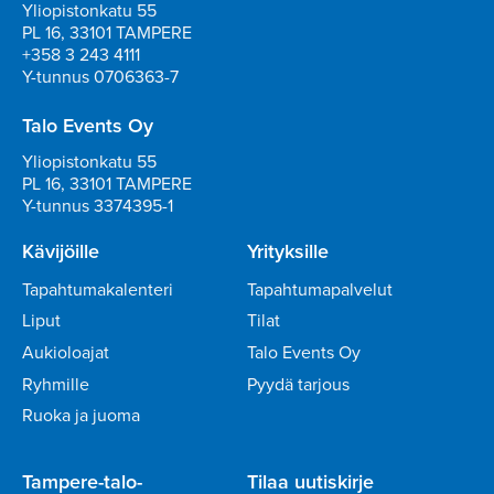
Yliopistonkatu 55
PL 16, 33101 TAMPERE
+358 3 243 4111
Y-tunnus 0706363-7
Talo Events Oy
Yliopistonkatu 55
PL 16, 33101 TAMPERE
Y-tunnus 3374395-1
Kävijöille
Yrityksille
Tapahtumakalenteri
Tapahtumapalvelut
Liput
Tilat
Aukioloajat
Talo Events Oy
Ryhmille
Pyydä tarjous
Ruoka ja juoma
Tampere-talo-
Tilaa uutiskirje