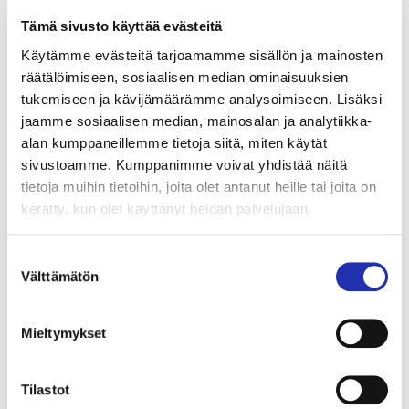
Tämä sivusto käyttää evästeitä
Käytämme evästeitä tarjoamamme sisällön ja mainosten
räätälöimiseen, sosiaalisen median ominaisuuksien
tukemiseen ja kävijämäärämme analysoimiseen. Lisäksi
jaamme sosiaalisen median, mainosalan ja analytiikka-
alan kumppaneillemme tietoja siitä, miten käytät
sivustoamme. Kumppanimme voivat yhdistää näitä
tietoja muihin tietoihin, joita olet antanut heille tai joita on
kerätty, kun olet käyttänyt heidän palvelujaan.
Varaa liput ryhmällesi
Suostumuksen
Välttämätön
valinta
(väh. 10 hlöä)
Mieltymykset
ryhmamyynti@tampere-talo.fi
tai puh. 03 243 4501 (ma–pe klo 10–16)
Tilastot