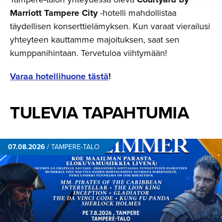
Marriott Tampere City
-hotelli mahdollistaa
täydellisen konserttielämyksen. Kun varaat vierailusi
yhteyteen kauttamme majoituksen, saat sen
kumppanihintaan. Tervetuloa viihtymään!
Varaa hotellihuone tästä
!
TULEVIA TAPAHTUMIA
07.08.2026
/
TAMPERE-TALO