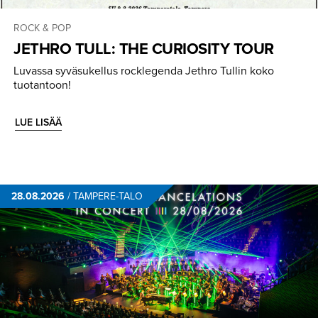
ROCK & POP
JETHRO TULL: THE CURIOSITY TOUR
Luvassa syväsukellus rocklegenda Jethro Tullin koko
tuotantoon!
LUE LISÄÄ
28.08.2026
/
TAMPERE-TALO