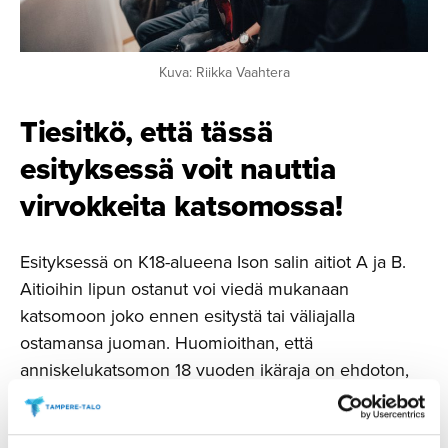
Kuva: Riikka Vaahtera
Tiesitkö, että tässä
esityksessä voit nauttia
virvokkeita katsomossa!
Esityksessä on K18-alueena Ison salin aitiot A ja B.
Aitioihin lipun ostanut voi viedä mukanaan
katsomoon joko ennen esitystä tai väliajalla
ostamansa juoman. Huomioithan, että
anniskelukatsomon 18 vuoden ikäraja on ehdoton,
joten alaikäiset eivät pääse katsomoon.