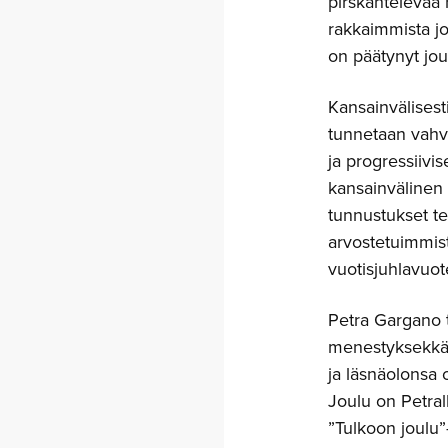
pirskahtelevaa
rakkaimmista jo
on päätynyt jo
Kansainvälisesti 
tunnetaan vahva
ja progressiivis
kansainvälinen 
tunnustukset 
arvostetuimmis
vuotisjuhlavuo
Petra Gargano 
menestyksekkää
ja läsnäolonsa 
Joulu on Petral
”Tulkoon joulu”