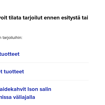
voit tilata tarjoilut ennen esitystä tai
tarjoiluihin:
tuotteet
t tuotteet
aidekahvit Ison salin
issa väliajalla