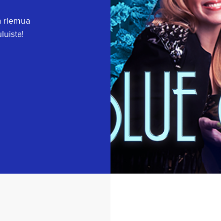
a riemua
luista!