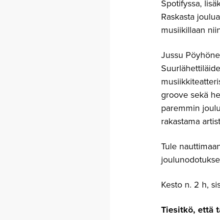
Spotifyssa, li
Raskasta joulua
musiikillaan nii
Jussu Pöyhönen
Suurlähettiläide
musiikkiteatter
groove sekä hen
paremmin joulu
rakastama artis
Tule nauttimaa
joulunodotukse
Kesto n. 2 h, si
Tiesitkö, että 