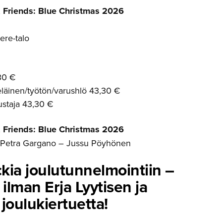
& Friends: Blue Christmas 2026
ere-talo
30 €
eläinen/työtön/varushlö 43,30 €
ustaja 43,30 €
& Friends: Blue Christmas 2026
– Petra Gargano – Jussu Pöyhönen
kia joulutun­nel­mointiin –
 ilman Erja Lyytisen ja
joulukier­tuetta!