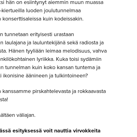
säksi hän on esiintynyt aiemmin muun muassa
-kiertueilla luoden joulutunnelmaa
n konserttisaleissa kuin kodeissakin.
 tunnetaan erityisesti urastaan
n laulajana ja lauluntekijänä sekä radiosta ja
ista. Hänen tyyliään leimaa melodisuus, vahva
kilökohtainen lyriikka. Kuka toisi sydämiin
n tunnelman kuin koko kansan tuntema ja
ti ikonisine äänineen ja tulkintoineen?
n kanssamme pirskahtelevasta ja rokkaavasta
sta!
sältäen väliajan.
tässä esityksessä voit nauttia virvokkeita