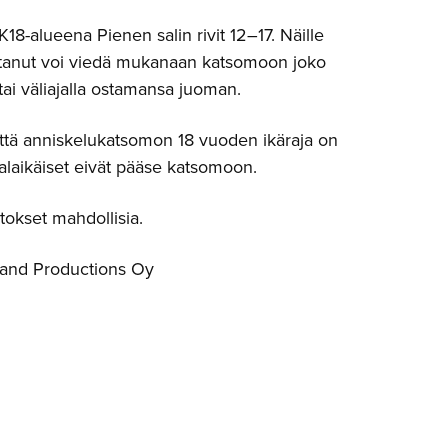
K18-alueena Pienen salin rivit 12–17. Näille
ostanut voi viedä mukanaan katsomoon joko
tai väliajalla ostamansa juoman.
ttä anniskelukatsomon 18 vuoden ikäraja on
alaikäiset eivät pääse katsomoon.
kset mahdollisia.
land Productions Oy