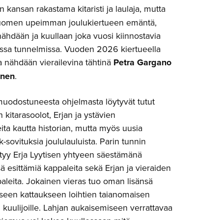
 kansan rakastama kitaristi ja laulaja, mutta
omen upeimman joulukiertueen emäntä,
nähdään ja kuullaan joka vuosi kiinnostavia
isissa tunnelmissa. Vuoden 2026 kiertueella
la nähdään vierailevina tähtinä
Petra Gargano
önen
.
muodostuneesta ohjelmasta löytyvät tutut
 kitarasoolot, Erjan ja ystävien
ita kautta historian, mutta myös uusia
ck-sovituksia joululauluista. Parin tunnin
ältyy Erja Lyytisen yhtyeen säestämänä
sä esittämiä kappaleita sekä Erjan ja vieraiden
leita. Jokainen vieras tuo oman lisänsä
lliseen kattaukseen loihtien taianomaisen
kuulijoille. Lahjan aukaisemiseen verrattavaa