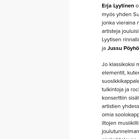
Erja Lyytinen
on
myös yhden Su
jonka vieraina 
artisteja joulu
Lyytisen rinnal
ja
Jussu Pöyh
Jo klassikoksi 
elementit, kuten
suosikkikappale
tulkintoja ja ro
konserttiin sis
artistien yhdes
omia soolokappa
iltojen musiiki
joulutunnelman 