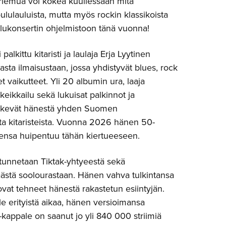
 riemua voi kokea kuullessaan mitä
ululauluista, mutta myös rockin klassikoista
ulukonsertin ohjelmistoon tänä vuonna!
palkittu kitaristi ja laulaja Erja Lyytinen
sta ilmaisustaan, jossa yhdistyvät blues, rock
et vaikutteet. Yli 20 albumin ura, laaja
keikkailu sekä lukuisat palkinnot ja
tekevät hänestä yhden Suomen
ta kitaristeista. Vuonna 2026 hänen 50-
tensa huipentuu tähän kiertueeseen.
tunnetaan Tiktak-yhtyeestä sekä
stä soolourastaan. Hänen vahva tulkintansa
ovat tehneet hänestä rakastetun esiintyjän.
le erityistä aikaa, hänen versioimansa
-kappale on saanut jo yli 840 000 striimiä