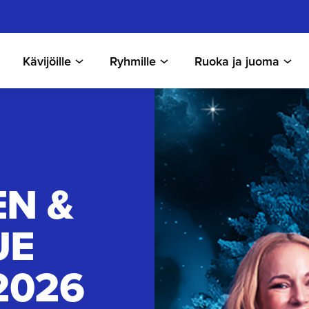
Kävijöille
Ryhmille
Ruoka ja juoma
EN &
UE
2026