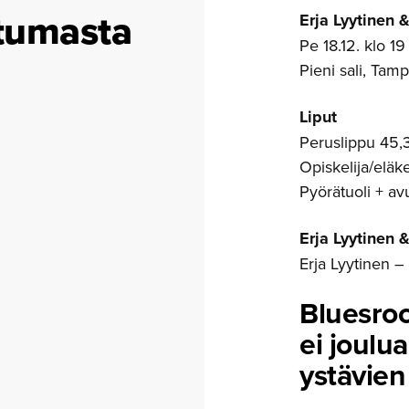
tumasta
Erja Lyytinen 
Pe 18.12. klo 19
Pieni sali, Tamp
Liput
Peruslippu 45,
Opiskelija/eläk
Pyörätuoli + av
Erja Lyytinen 
Erja Lyytinen 
Bluesroc
ei joulua
ystävien 