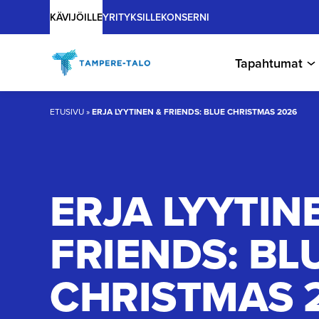
Main
Hyppää
KÄVIJÖILLE
YRITYKSILLE
KONSERNI
sisältöön
Tapahtumat
ETUSIVU
»
ERJA LYYTINEN & FRIENDS: BLUE CHRISTMAS 2026
ERJA LYYTIN
FRIENDS: BL
CHRISTMAS 