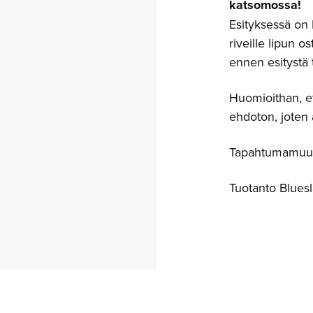
katsomossa!
Esityksessä on 
riveille lipun 
ennen esitystä 
Huomioithan, e
ehdoton, joten 
Tapahtumamuuto
Tuotanto Blues