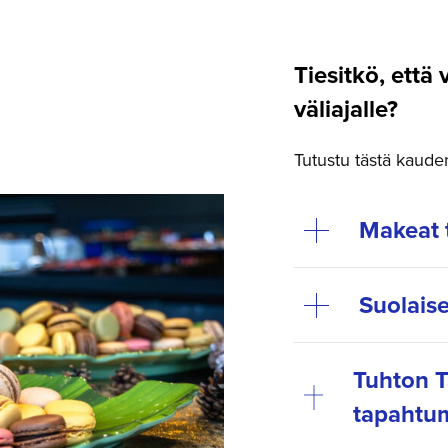
Tiesitkö, että 
väliajalle?
Tutustu tästä kauden 
Makeat 
Suolaise
Tuhton T
tapahtum