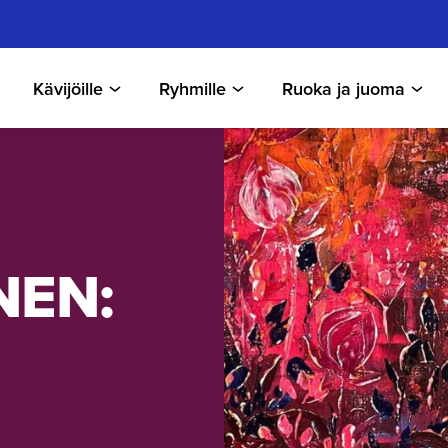
Kävijöille
Ryhmille
Ruoka ja juoma
NEN: