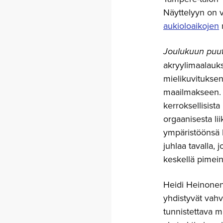
Näyttelyyn on 
aukioloaikojen
m
Joulukuun puu
akryylimaalauk
mielikuvituksen
maailmakseen. P
kerroksellisista
orgaanisesta li
ympäristöönsä 
juhlaa tavalla,
keskellä pimei
Heidi Heinonen o
yhdistyvät vahv
tunnistettava m