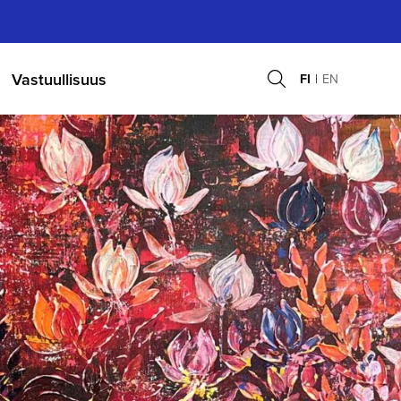
Vastuullisuus
FI
EN