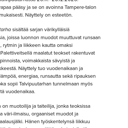
vapaa pääsy ja se on avoinna Tampere-talon
ukaisesti. Näyttely on esteetön.
tarha
sisältää sarjan värikylläisiä
sia, joissa luonnon muodot muuttuvat runsaan
, rytmin ja liikkeen kautta omaksi
alettiveitsellä maalatut teokset rakentuvat
 pinnoista, voimakkaista sävyistä ja
ikkeestä. Näyttely tuo vuodenaikaan ja
lämpöä, energiaa, runsautta sekä ripauksen
 joka sopii Talvipuutarhan tunnelmaan myös
ntä vuodenaikaa.
n muotoilija ja taiteilija, jonka teoksissa
a väri-ilmaisu, orgaaniset muodot ja
aalausjälki. Hänen työskentelynsä liikkuu