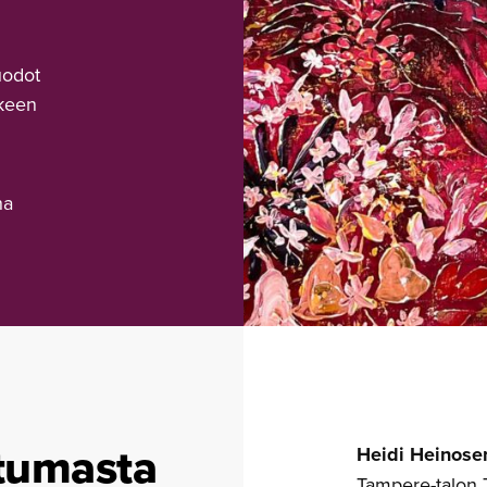
uodot
kkeen
ha
tumasta
Heidi Heinose
Tampere-talon 