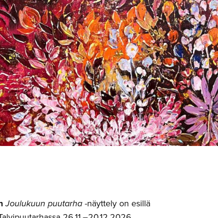
n
Joulukuun puutarha
-näyttely on esillä
Talvipuutarhassa 26.11.–20.12.2026.