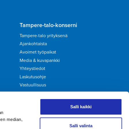
Tampere-talo-konserni
Tampere-talo yrityksenä
Ajankohtaista
Avoimet työpaikat
Media & kuvapankki
Yhteystiedot
Laskutusohje
Vastuullisuus
Palaute
Salli kaikki
an
sen median,
Salli valinta