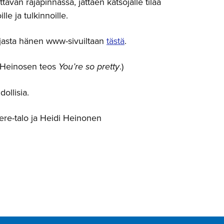
ittävän rajapinnassa, jättäen katsojalle tilaa
lle ja tulkinnoille.
ilijasta hänen www-sivuiltaan
tästä
.
 Heinosen teos
You’re so pretty
.)
ollisia.
ere-talo ja Heidi Heinonen