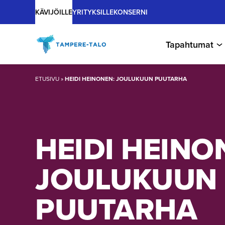
Main
Hyppää
KÄVIJÖILLE
YRITYKSILLE
KONSERNI
sisältöön
Tapahtumat
ETUSIVU
»
HEIDI HEINONEN: JOULUKUUN PUUTARHA
HEIDI HEINO
JOULUKUUN
PUUTARHA