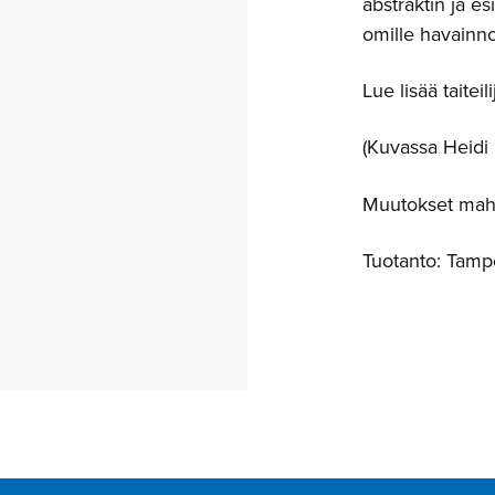
abstraktin ja es
omille havainnoi
Lue lisää taite
(Kuvassa Heidi
Muutokset mahd
Tuotanto: Tamp