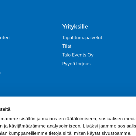
Yrityksille
nteri
Tapahtumapalvelut
Tilat
Talo Events Oy
Pyydä tarjous
a
irje
Liity Tähtiasiakkaaksi
teitä
mamme sisällön ja mainosten räätälöimiseen, sosiaalisen medi
n ja kävijämäärämme analysoimiseen. Lisäksi jaamme sosiaali
alan kumppaneillemme tietoja siitä, miten käytät sivustoamme.