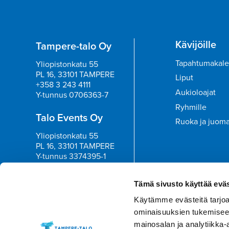
Kävijöille
Tampere-talo Oy
Tapahtumakale
Yliopistonkatu 55
PL 16, 33101 TAMPERE
Liput
+358 3 243 4111
Aukioloajat
Y-tunnus 0706363-7
Ryhmille
Talo Events Oy
Ruoka ja juom
Yliopistonkatu 55
PL 16, 33101 TAMPERE
Y-tunnus 3374395-1
Tilaa uutisk
Tämä sivusto käyttää eväs
Käytämme evästeitä tarjoa
ominaisuuksien tukemisee
mainosalan ja analytiikka-