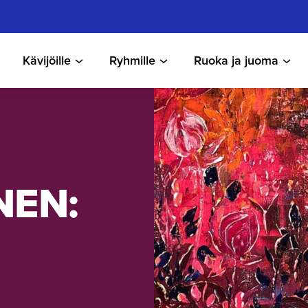
Kävijöille
Ryhmille
Ruoka ja juoma
NEN: