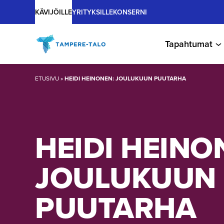
Main
Hyppää
KÄVIJÖILLE
YRITYKSILLE
KONSERNI
sisältöön
Tapahtumat
ETUSIVU
»
HEIDI HEINONEN: JOULUKUUN PUUTARHA
HEIDI HEINO
JOULUKUUN
PUUTARHA