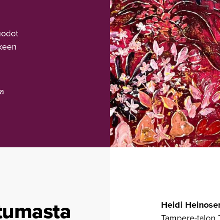
uodot
kkeen
ha
tumasta
Heidi Heinose
Tampere-talon 