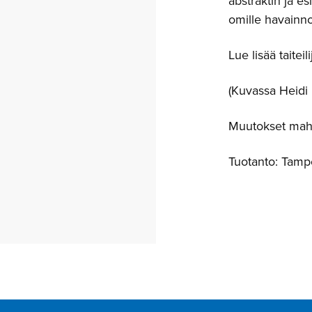
abstraktin ja es
omille havainnoi
Lue lisää taite
(Kuvassa Heidi
Muutokset mahd
Tuotanto: Tamp