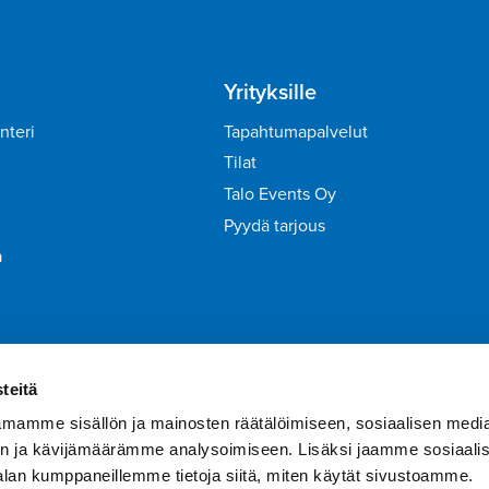
Yrityksille
nteri
Tapahtumapalvelut
Tilat
Talo Events Oy
Pyydä tarjous
a
irje
Liity Tähtiasiakkaaksi
teitä
mamme sisällön ja mainosten räätälöimiseen, sosiaalisen medi
n ja kävijämäärämme analysoimiseen. Lisäksi jaamme sosiaali
alan kumppaneillemme tietoja siitä, miten käytät sivustoamme.