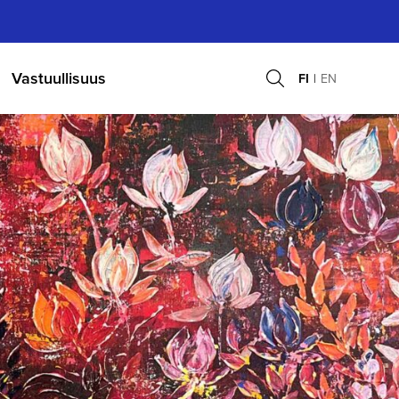
Vastuullisuus
FI
EN