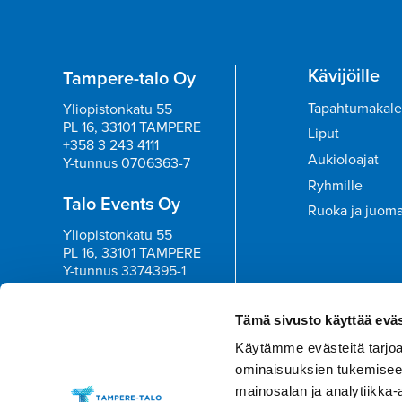
Kävijöille
Tampere-talo Oy
Tapahtumakale
Yliopistonkatu 55
PL 16, 33101 TAMPERE
Liput
+358 3 243 4111
Aukioloajat
Y-tunnus 0706363-7
Ryhmille
Talo Events Oy
Ruoka ja juom
Yliopistonkatu 55
PL 16, 33101 TAMPERE
Y-tunnus 3374395-1
Tilaa uutisk
Tämä sivusto käyttää eväs
Käytämme evästeitä tarjoa
ominaisuuksien tukemisee
mainosalan ja analytiikka-