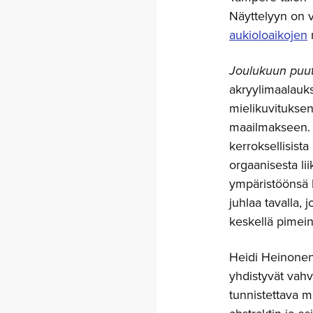
Näyttelyyn on 
aukioloaikojen
m
Joulukuun puu
akryylimaalauk
mielikuvituksen
maailmakseen. P
kerroksellisista
orgaanisesta li
ympäristöönsä 
juhlaa tavalla,
keskellä pimei
Heidi Heinonen o
yhdistyvät vahv
tunnistettava m