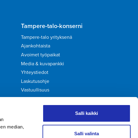
Tampere-talo-konserni
Tampere-talo yrityksenä
Ajankohtaista
Avoimet työpaikat
Media & kuvapankki
Yhteystiedot
Laskutusohje
Vastuullisuus
Palaute
Salli kaikki
an
sen median,
Salli valinta