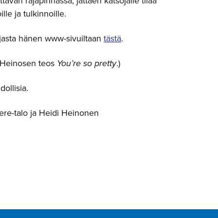
ittävän rajapinnassa, jättäen katsojalle tilaa
lle ja tulkinnoille.
ilijasta hänen www-sivuiltaan
tästä
.
 Heinosen teos
You’re so pretty
.)
ollisia.
ere-talo ja Heidi Heinonen