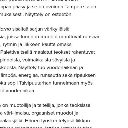
vapaa pääsy ja se on avoinna Tampere-talon
ukaisesti. Näyttely on esteetön.
tarha
sisältää sarjan värikylläisiä
sia, joissa luonnon muodot muuttuvat runsaan
, rytmin ja liikkeen kautta omaksi
alettiveitsellä maalatut teokset rakentuvat
 pinnoista, voimakkaista sävyistä ja
ikkeestä. Näyttely tuo vuodenaikaan ja
lämpöä, energiaa, runsautta sekä ripauksen
 joka sopii Talvipuutarhan tunnelmaan myös
ntä vuodenaikaa.
n muotoilija ja taiteilija, jonka teoksissa
a väri-ilmaisu, orgaaniset muodot ja
aalausjälki. Hänen työskentelynsä liikkuu