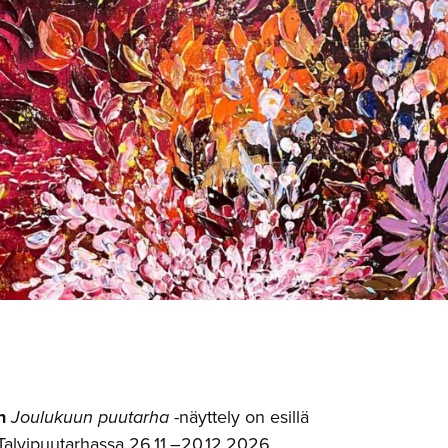
n
Joulukuun puutarha
-näyttely on esillä
Talvipuutarhassa 26.11.–20.12.2026.