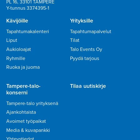
PL 16, 33101 TAMPERE
Y-tunnus 3374395-1
Kävijöille
Yrityksille
Tapahtumakalenteri
Tapahtumapalvelut
Liput
Tilat
Aukioloajat
Talo Events Oy
Ryhmille
Pyydä tarjous
Ruoka ja juoma
Tampere-talo-
Tilaa uutiskirje
konserni
Tampere-talo yrityksenä
Ajankohtaista
Avoimet työpaikat
Media & kuvapankki
Yhteystiedot