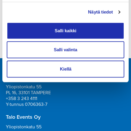
Muutokset mahdollisia.
Näytä tiedot
Tuotanto: Tampere-talo ja Heidi Heinonen
Salli kaikki
Salli valinta
Kiellä
Tampere-talo Oy
Yliopistonkatu 55
PL 16, 33101 TAMPERE
+358 3 243 4111
Y-tunnus 0706363-7
Talo Events Oy
Yliopistonkatu 55