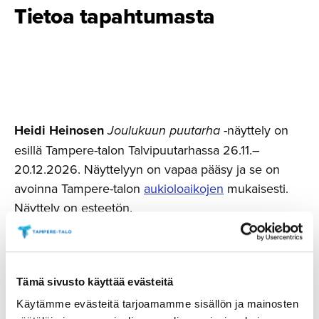
Tietoa tapahtumasta
Heidi Heinosen
Joulukuun puutarha
-näyttely on
esillä Tampere-talon Talvipuutarhassa 26.11.–
20.12.2026. Näyttelyyn on vapaa pääsy ja se on
avoinna Tampere-talon
aukioloaikojen
mukaisesti.
Näyttely on esteetön.
Joulukuun puutarha
sisältää sarjan värikylläisiä
akryylimaalauksia, joissa luonnon muodot muuttuvat
runsaan mielikuvituksen, rytmin ja liikkeen kautta
Tämä sivusto käyttää evästeitä
omaksi maailmakseen. Palettiveitsellä maalatut
Käytämme evästeitä tarjoamamme sisällön ja mainosten