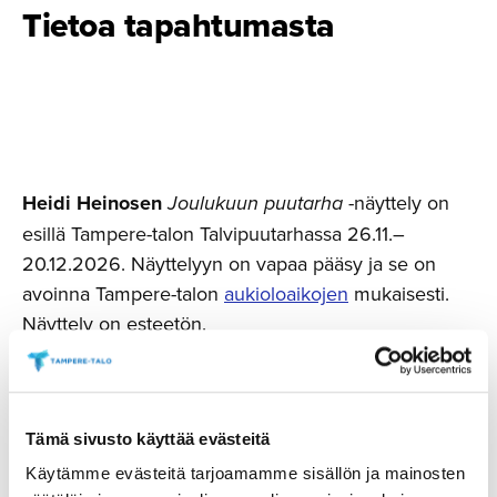
Tietoa tapahtumasta
Heidi Heinosen
Joulukuun puutarha
-näyttely on
esillä Tampere-talon Talvipuutarhassa 26.11.–
20.12.2026. Näyttelyyn on vapaa pääsy ja se on
avoinna Tampere-talon
aukioloaikojen
mukaisesti.
Näyttely on esteetön.
Joulukuun puutarha
sisältää sarjan värikylläisiä
akryylimaalauksia, joissa luonnon muodot muuttuvat
runsaan mielikuvituksen, rytmin ja liikkeen kautta
Tämä sivusto käyttää evästeitä
omaksi maailmakseen. Palettiveitsellä maalatut
Käytämme evästeitä tarjoamamme sisällön ja mainosten