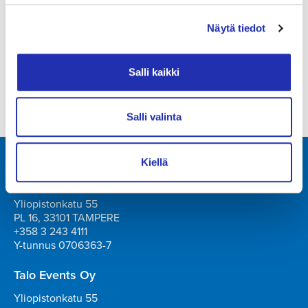
Muutokset mahdollisia.
Näytä tiedot
Tuotanto: Tampere-talo ja Heidi Heinonen
Salli kaikki
Salli valinta
Kiellä
Tampere-talo Oy
Yliopistonkatu 55
PL 16, 33101 TAMPERE
+358 3 243 4111
Y-tunnus 0706363-7
Talo Events Oy
Yliopistonkatu 55