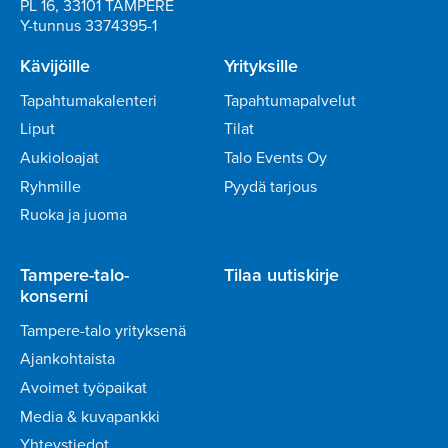
PL 16, 33101 TAMPERE
Y-tunnus 3374395-1
Kävijöille
Yrityksille
Tapahtumakalenteri
Tapahtumapalvelut
Liput
Tilat
Aukioloajat
Talo Events Oy
Ryhmille
Pyydä tarjous
Ruoka ja juoma
Tampere-talo-
Tilaa uutiskirje
konserni
Tampere-talo yrityksenä
Ajankohtaista
Avoimet työpaikat
Media & kuvapankki
Yhteystiedot