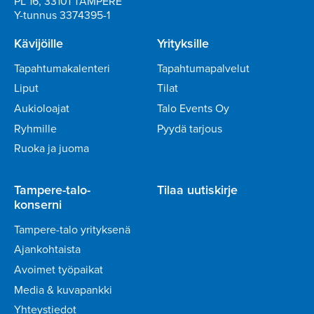
PL 16, 33101 TAMPERE
Y-tunnus 3374395-1
Kävijöille
Yrityksille
Tapahtumakalenteri
Tapahtumapalvelut
Liput
Tilat
Aukioloajat
Talo Events Oy
Ryhmille
Pyydä tarjous
Ruoka ja juoma
Tampere-talo-
Tilaa uutiskirje
konserni
Tampere-talo yrityksenä
Ajankohtaista
Avoimet työpaikat
Media & kuvapankki
Yhteystiedot