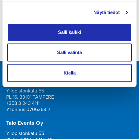
Muutokset mahdollisia.
Näytä tiedot
Tuotanto: Tampere-talo ja Heidi Heinonen
Salli kaikki
Salli valinta
Kiellä
Tampere-talo Oy
Yliopistonkatu 55
PL 16, 33101 TAMPERE
+358 3 243 4111
Y-tunnus 0706363-7
Talo Events Oy
Yliopistonkatu 55