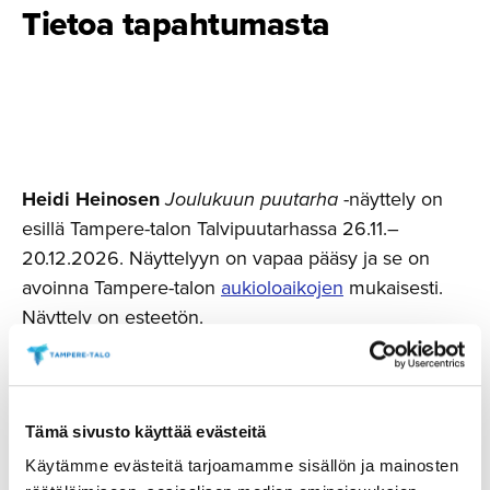
Tietoa tapahtumasta
Heidi Heinosen
Joulukuun puutarha
-näyttely on
esillä Tampere-talon Talvipuutarhassa 26.11.–
20.12.2026. Näyttelyyn on vapaa pääsy ja se on
avoinna Tampere-talon
aukioloaikojen
mukaisesti.
Näyttely on esteetön.
Joulukuun puutarha
sisältää sarjan värikylläisiä
akryylimaalauksia, joissa luonnon muodot muuttuvat
runsaan mielikuvituksen, rytmin ja liikkeen kautta
Tämä sivusto käyttää evästeitä
omaksi maailmakseen. Palettiveitsellä maalatut
Käytämme evästeitä tarjoamamme sisällön ja mainosten