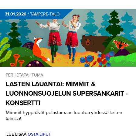
31.01.2026
/
TAMPERE-TALO
PERHETAPAHTUMA
LASTEN LAUANTAI: MIMMIT &
LUONNONSUO­JELUN SUPERSAN­KARIT -
KONSERTTI
Mimmit hyppäävät pelastamaan luontoa yhdessä lasten
kanssa!
LUE LISÄÄ
OSTA LIPUT