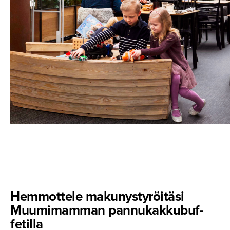
Hemmottele makunysty­röitäsi
Muumimamman pannukak­ku­buf­
fetilla