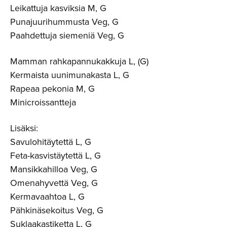
Leikattuja kasviksia M, G
Punajuurihummusta Veg, G
Paahdettuja siemeniä Veg, G
Mamman rahkapannukakkuja L, (G)
Kermaista uunimunakasta L, G
Rapeaa pekonia M, G
Minicroissantteja
Lisäksi:
Savulohitäytettä L, G
Feta-kasvistäytettä L, G
Mansikkahilloa Veg, G
Omenahyvettä Veg, G
Kermavaahtoa L, G
Pähkinäsekoitus Veg, G
Suklaakastiketta L, G