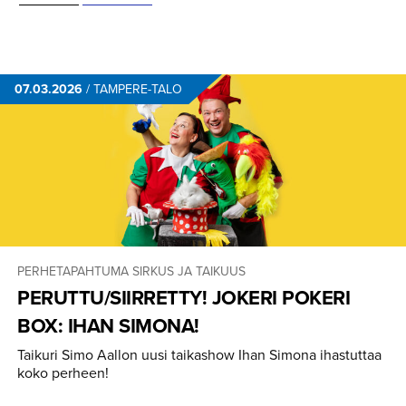
07.03.2026
/
TAMPERE-TALO
PERHETAPAHTUMA
SIRKUS JA TAIKUUS
PERUTTU/SIIR­RETTY! JOKERI POKERI
BOX: IHAN SIMONA!
Taikuri Simo Aallon uusi taikashow Ihan Simona ihastuttaa
koko perheen!