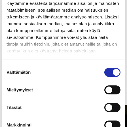
korkeatasoista, iloista ja hämmästyttävää taikuutta
Käytämme evästeitä tarjoamamme sisällön ja mainosten
paketoituna sopivaksi koko perheelle ja kaikenikäisille
räätälöimiseen, sosiaalisen median ominaisuuksien
katsojille.
tukemiseen ja kävijämäärämme analysoimiseen. Lisäksi
jaamme sosiaalisen median, mainosalan ja analytiikka-
LUE LISÄÄ
OSTA LIPUT
alan kumppaneillemme tietoja siitä, miten käytät
sivustoamme. Kumppanimme voivat yhdistää näitä
tietoja muihin tietoihin, joita olet antanut heille tai joita on
kerätty, kun olet käyttänyt heidän palvelujaan.
Suostumuksen
Välttämätön
valinta
Muumimuseon työpajat
Mieltymykset
Tilastot
Markkinointi