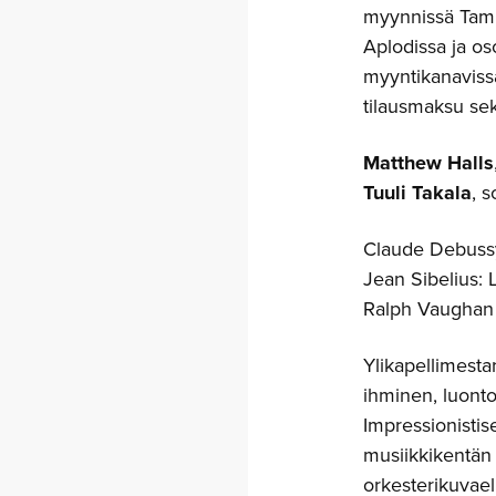
myynnissä Tamp
Aplodissa ja oso
myyntikanavissa
tilausmaksu sek
Matthew Halls
Tuuli Takala
, 
Claude Debussy
Jean Sibelius: 
Ralph Vaughan W
Ylikapellimesta
ihminen, luonto
Impressionisti
musiikkikentän 
orkesterikuvael