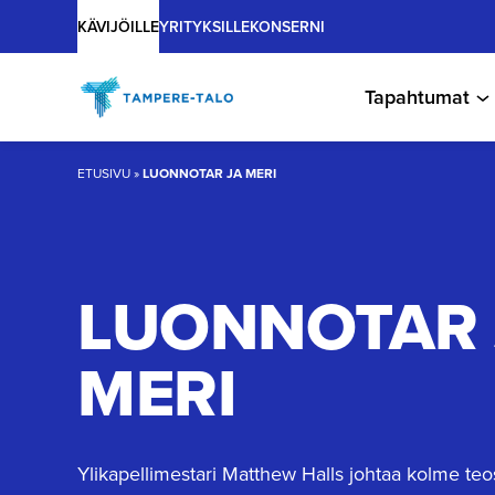
Main
Hyppää
KÄVIJÖILLE
YRITYKSILLE
KONSERNI
sisältöön
Tapahtumat
ETUSIVU
»
LUONNOTAR JA MERI
LUONNOTAR 
MERI
Ylikapellimestari Matthew Halls johtaa kolme teos