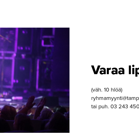
Varaa li
(väh. 10 hlöä)
ryhmamyynti@tamper
tai puh. 03 243 450