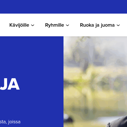
Kävijöille
Ryhmille
Ruoka ja juoma
JA
ta, joissa