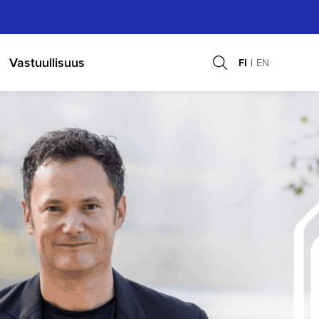
Vastuullisuus
FI
EN