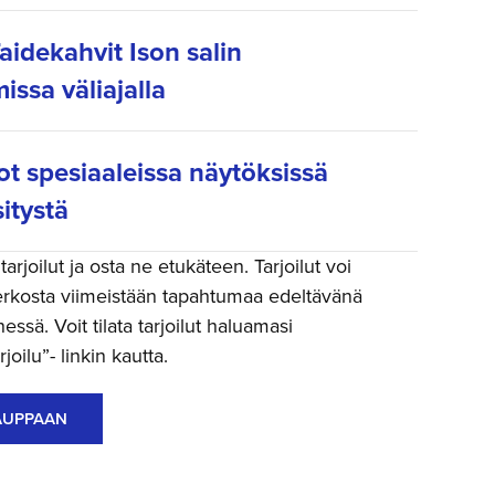
aidekahvit Ison salin
issa väliajalla
ot spesiaaleissa näytöksissä
itystä
arjoilut ja osta ne etukäteen. Tarjoilut voi
rkosta viimeistään tapahtumaa edeltävänä
ssä. Voit tilata tarjoilut haluamasi
joilu”- linkin kautta.
AUPPAAN