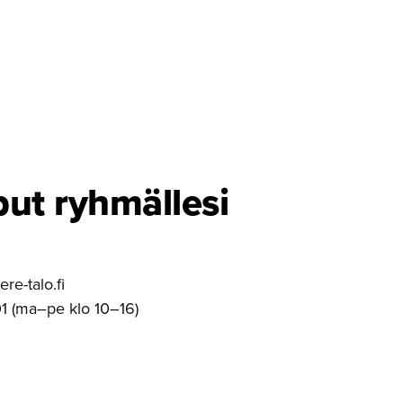
put ryhmällesi
e-talo.fi
1 (ma–pe klo 10–16)