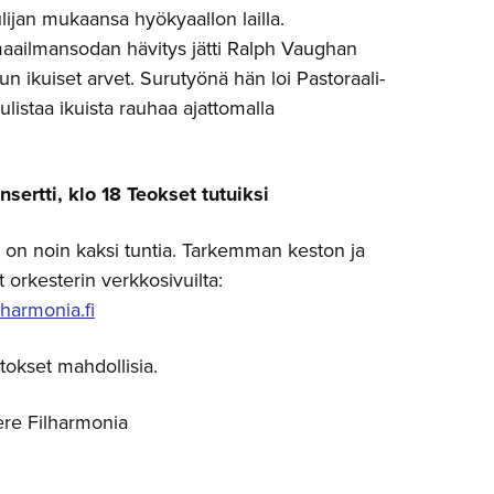
ijan mukaansa hyökyaallon lailla.
ailmansodan hävitys jätti Ralph Vaughan
un ikuiset arvet. Surutyönä hän loi Pastoraali-
julistaa ikuista rauhaa ajattomalla
sertti, klo 18 Teokset tutuiksi
 on noin kaksi tuntia. Tarkemman keston ja
ät orkesterin verkkosivuilta:
harmonia.fi
kset mahdollisia.
re Filharmonia