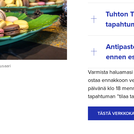
Tuhton T
tapahtum
Antipast
ennen es
usaari
Varmista haluamasi t
ostaa ennakkoon ve
päivänä klo 18 menne
tapahtuman ”tilaa tar
TÄSTÄ VERKKOK