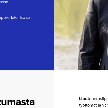
ussa.
ere-talo, Iso sali
tumasta
Liput:
peruslipp
työttömät ja var