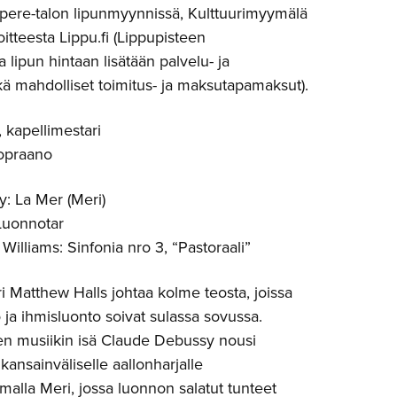
ere-talon lipunmyynnissä, Kulttuurimyymälä
itteesta Lippu.fi (Lippupisteen
 lipun hintaan lisätään palvelu- ja
ä mahdolliset toimitus- ja maksutapamaksut).
, kapellimestari
sopraano
: La Mer (Meri)
Luonnotar
illiams: Sinfonia nro 3, “Pastoraali”
ri Matthew Halls johtaa kolme teosta, joissa
 ja ihmisluonto soivat sulassa sovussa.
sen musiikin isä Claude Debussy nousi
kansainväliselle aallonharjalle
malla Meri, jossa luonnon salatut tunteet