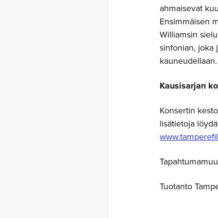
ahmaisevat kuul
Ensimmäisen ma
Williamsin sielu
sinfonian, joka 
kauneudellaan.
Kausisarjan kon
Konsertin kesto
lisätietoja löyd
www.tamperefil
Tapahtumamuuto
Tuotanto Tampe