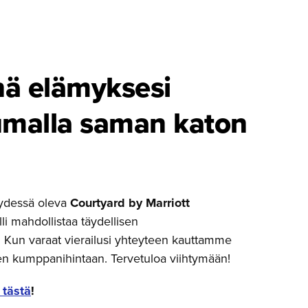
ä elämyksesi
u­malla saman katon
ydessä oleva
Courtyard by Marriott
li mahdollistaa täydellisen
 Kun varaat vierailusi yhteyteen kauttamme
en kumppanihintaan. Tervetuloa viihtymään!
 tästä
!