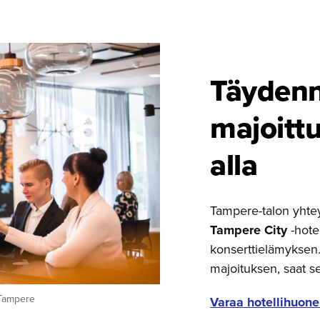
Täydenn
majoitt
alla
Tampere-talon yhte
Tampere City
-hotel
konserttielämyksen.
majoituksen, saat s
 Tampere
Varaa hotellihuone