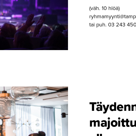
(väh. 10 hlöä)
ryhmamyynti@tamper
tai puh. 03 243 450
Täydenn
majoitt