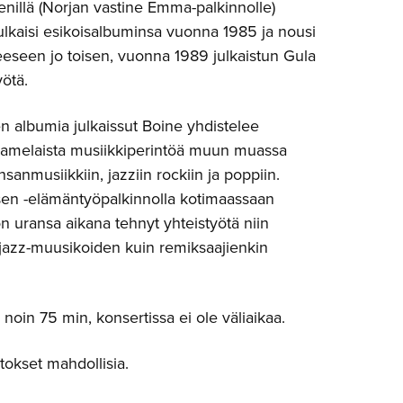
nillä (Norjan vastine Emma-palkinnolle)
julkaisi esikoisalbuminsa vuonna 1985 ja nousi
seen jo toisen, vuonna 1989 julkaistun Gula
yötä.
 albumia julkaissut Boine yhdistelee
aamelaista musiikkiperintöä muun muassa
sanmusiikkiin, jazziin rockiin ja poppiin.
en -elämäntyöpalkinnolla kotimaassaan
on uransa aikana tehnyt yhteistyötä niin
jazz-muusikoiden kuin remiksaajienkin
 noin 75 min, konsertissa ei ole väliaikaa.
kset mahdollisia.