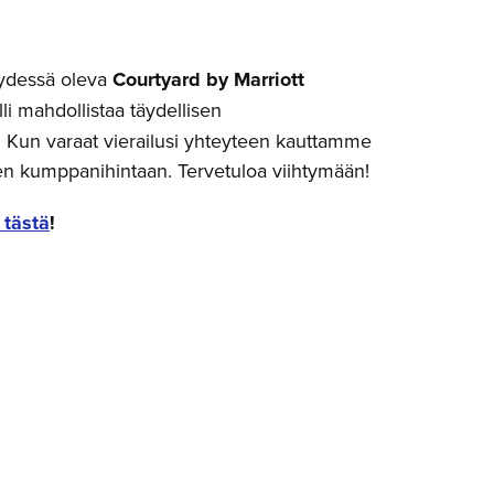
ydessä oleva
Courtyard by Marriott
li mahdollistaa täydellisen
 Kun varaat vierailusi yhteyteen kauttamme
en kumppanihintaan. Tervetuloa viihtymään!
 tästä
!