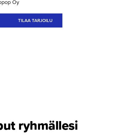
opop Oy
TILAA TARJOILU
put ryhmällesi