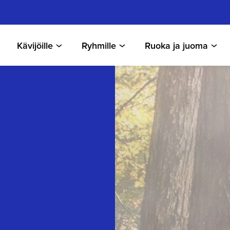
Kävijöille
Ryhmille
Ruoka ja juoma