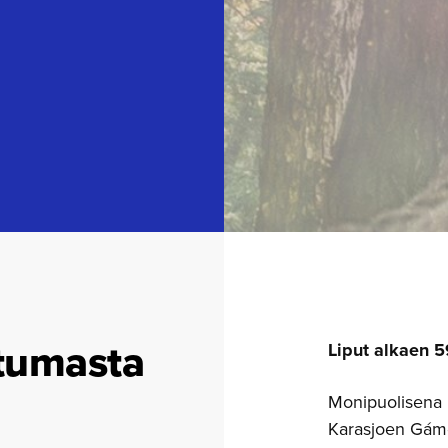
tumasta
Liput alkaen 
Monipuolisena l
Karasjoen Gáme