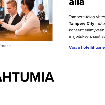
alla
Tampere-talon yhte
Tampere City
-hotel
konserttielämyksen.
majoituksen, saat s
 Tampere
Varaa hotellihuone
AHTUMIA