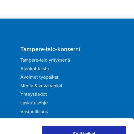
Tampere-talo-konserni
Tampere-talo yrityksenä
Ajankohtaista
Avoimet työpaikat
Media & kuvapankki
Yhteystiedot
Laskutusohje
Vastuullisuus
Palaute
Salli kaikki