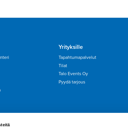
Yrityksille
nteri
Tapahtumapalvelut
Tilat
Talo Events Oy
Pyydä tarjous
a
irje
Liity Tähtiasiakkaaksi
teitä