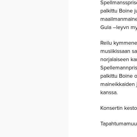
Spellmanssprise
palkittu Boine 
maailmanmainee
Gula –leyvn m
Reilu kymmenen
musiikissaan s
norjalaiseen kan
Spellemannpris
palkittu Boine 
maineikkaiden 
kanssa.
Konsertin kesto
Tapahtumamuuto