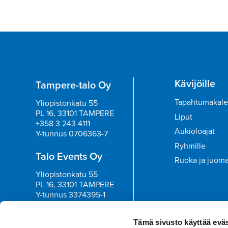
Kävijöille
Tampere-talo Oy
Tapahtumakale
Yliopistonkatu 55
PL 16, 33101 TAMPERE
Liput
+358 3 243 4111
Aukioloajat
Y-tunnus 0706363-7
Ryhmille
Talo Events Oy
Ruoka ja juom
Yliopistonkatu 55
PL 16, 33101 TAMPERE
Y-tunnus 3374395-1
Tilaa uutisk
Tämä sivusto käyttää eväs