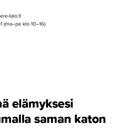
e-talo.fi
1 (ma–pe klo 10–16)
ä elämyksesi
u­malla saman katon