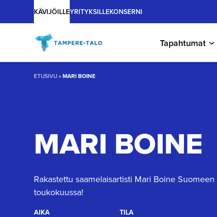
Main
Hyppää
KÄVIJÖILLE
YRITYKSILLE
KONSERNI
sisältöön
Tapahtumat
ETUSIVU
»
MARI BOINE
MARI BOINE
Rakastettu saamelaisartisti Mari Boine Suomeen
toukokuussa!
AIKA
TILA