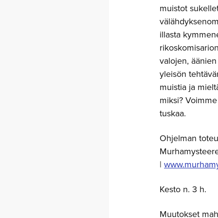
muistot sukelle
välähdyksenomai
illasta kymmen
rikoskomisarion
valojen, äänie
yleisön tehtävä
muistia ja mielt
miksi? Voimme o
tuskaa.
Ohjelman toteu
Murhamysteerei
|
www.murhamy
Kesto n. 3 h.
Muutokset mahd