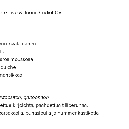
ere Live & Tuoni Studiot Oy
kuruokalautanen:
tta
arellimoussella
 quiche
 mansikkaa
A
aktoositon, gluteeniton
ettua kirjolohta, paahdettua tilliperunaa,
arsakaalia, punasipulia ja hummerikastiketta