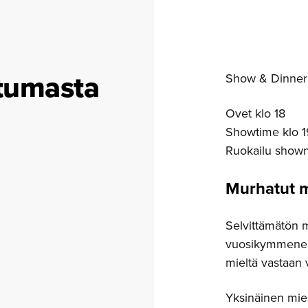
tumasta
Show & Dinner 
Ovet klo 18
Showtime klo 1
Ruokailu shown
Murhatut m
Selvittämätön 
vuosikymmenen 
mieltä vastaan 
Yksinäinen mie