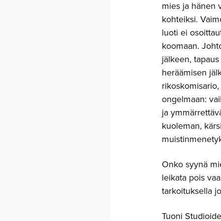
mies ja hänen 
kohteiksi. Vaim
luoti ei osoitt
koomaan. Johto
jälkeen, tapaus
heräämisen jälk
rikoskomisario,
ongelmaan: vaik
ja ymmärrettäv
kuoleman, kärsi
muistinmenetyk
Onko syynä mieh
leikata pois va
tarkoituksella j
Tuoni Studioid