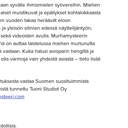
taan syvälle ihmismielen syövereihin. Miehen
set muistikuvat ja epäilykset kohtalokkaasta
en vuoden takaa heräävät eloon
 ja yleisön silmien edessä näyttelijäntyön,
n sekä videoiden avulla. Murhamysteerin
nä on auttaa taistelussa miehen murtunutta
ä vastaan. Kuka halusi avioparin hengiltä ja
lla varmoja vain yhdestä asiasta – tieto lisää
tuksesta vastaa Suomen suosituimmista
stä tunnettu Tuoni Studiot Oy
steeri.com
ollisia.