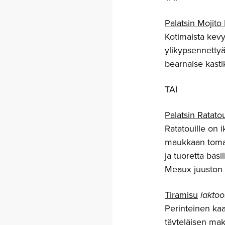
Palatsin Mojito
Kotimaista kevy
ylikypsennettyä
bearnaise kasti
TAI
Palatsin Ratatou
Ratatouille on i
maukkaan tomaa
ja tuoretta basi
Meaux juuston 
Tiramisu
laktoo
Perinteinen kaa
täyteläisen ma