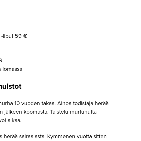
-liput 59 €
9
 lomassa.
uistot
murha 10 vuoden takaa. Ainoa todistaja herää
jälkeen koomasta. Taistelu murtunutta
voi alkaa.
s herää sairaalasta. Kymmenen vuotta sitten