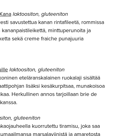
 Kana
laktoositon, gluteeniton
esti savustettua kanan rintafileetä, rommissa
 kananpaistileikettä, minttuperunoita ja
ketta sekä creme fraiche punajuuria
ille
laktoositon, gluteeniton
koninen eteläranskalainen ruokalaji sisältää
ttipohjan lisäksi kesäkurpitsaa, munakoisoa
likaa. Herkullinen annos tarjoillaan brie de
kanssa.
siton, gluteeniton
kaojauheella kuorrutettu tiramisu, joka saa
kumaailmansa marsalaviinistä ja amaretosta