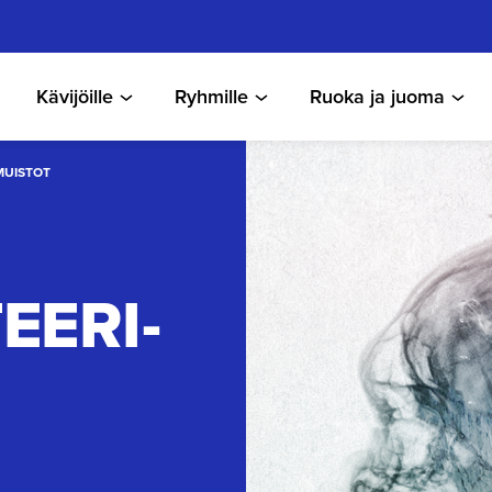
Kävijöille
Ryhmille
Ruoka ja juoma
 MUISTOT
E­RI-