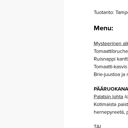
Tuotanto: Tamp
Menu:
Mysteerinen al
Tomaattibruche
Ruisnappi kantt
Tomaatti-kasvis
Brie-juustoa ja
PÄÄRUOKAN
Palatsin lohta
l
Kotimaista paist
hernepyreetä, p
TAI