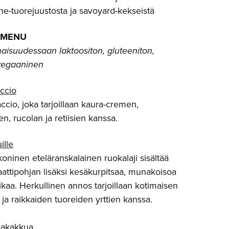
e-tuorejuustosta ja savoyard-kekseistä
 MENU
isuudessaan laktoositon, gluteeniton,
vegaaninen
ccio
ccio, joka tarjoillaan kaura-cremen,
n, rucolan ja retiisien kanssa.
ille
koninen eteläranskalainen ruokalaji sisältää
ttipohjan lisäksi kesäkurpitsaa, munakoisoa
likaa. Herkullinen annos tarjoillaan kotimaisen
 ja raikkaiden tuoreiden yrttien kanssa.
laakakkua