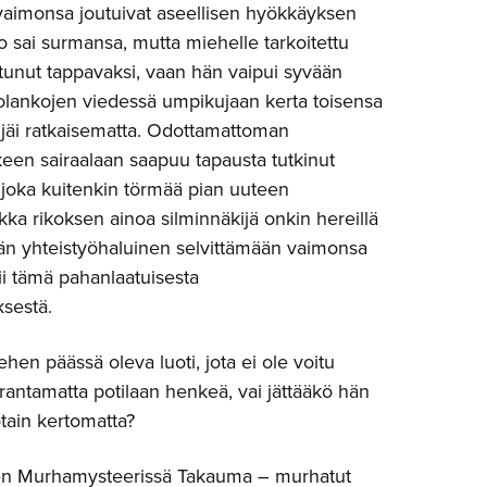
vaimonsa joutuivat aseellisen hyökkäyksen
o sai surmansa, mutta miehelle tarkoitettu
autunut tappavaksi, vaan hän vaipui syvään
lankojen viedessä umpikujaan kerta toisensa
 jäi ratkaisematta. Odottamattoman
een sairaalaan saapuu tapausta tutkinut
 joka kuitenkin törmää pian uuteen
ka rikoksen ainoa silminnäkijä onkin hereillä
än yhteistyöhaluinen selvittämään vaimonsa
i tämä pahanlaatuisesta
sestä.
en päässä oleva luoti, jota ei ole voitu
arantamatta potilaan henkeä, vai jättääkö hän
otain kertomatta?
en Murhamysteerissä Takauma – murhatut