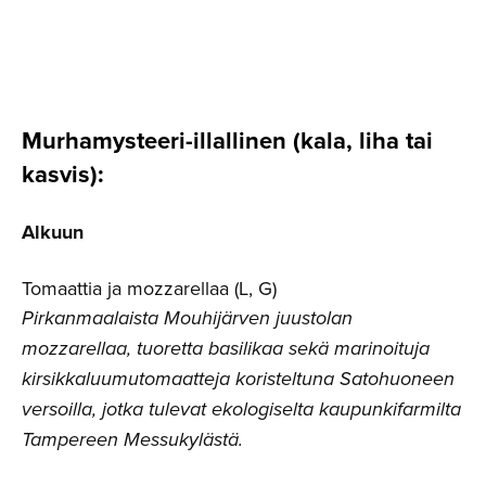
Murhamys­tee­ri-il­lal­linen (kala, liha tai
kasvis):
Alkuun
Tomaattia ja mozzarellaa (L, G)
Pirkanmaalaista Mouhijärven juustolan
mozzarellaa, tuoretta basilikaa sekä marinoituja
kirsikkaluumutomaatteja koristeltuna Satohuoneen
versoilla, jotka tulevat ekologiselta kaupunkifarmilta
Tampereen Messukylästä.