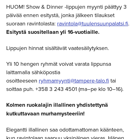
HUOM! Show & Dinner -lippujen myynti päättyy 3
päivää ennen esitystä, jonka jälkeen tilaukset
suoraan ravintolasta:
ravintola@tuulensuunpalatsi.fi
.
Esitystä suositellaan yli 16-vuotiaille.
Lippujen hinnat sisältävät vaatesäilytyksen.
Yli 10 hengen ryhmät voivat varata lippunsa
laittamalla sähköpostia
osoitteeseen
ryhmamyynti@tampere-talo.fi
tai
soittaa puh. +358 3 243 4501 (ma–pe klo 10–16).
Kolmen ruokalajin illallinen yhdistettynä
kutkuttavaan murhamysteeriin!
Elegantti illallinen saa odottamattoman käänteen,
kun ravintolaan saapuu yksinäinen vieras. Hänen