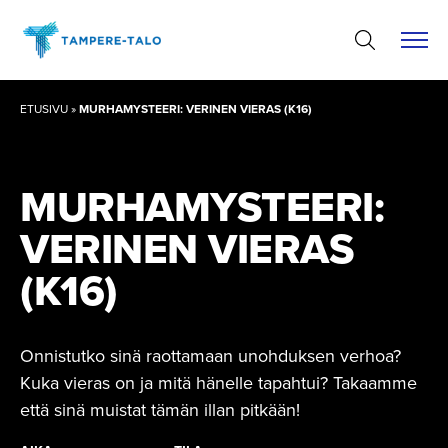
Hyppää
sisältöön
ETUSIVU
»
MURHAMYSTEERI: VERINEN VIERAS (K16)
MURHAMYS­TEERI:
VERINEN VIERAS
(K16)
Onnistutko sinä raottamaan unohduksen verhoa?
Kuka vieras on ja mitä hänelle tapahtui? Takaamme
että sinä muistat tämän illan pitkään!