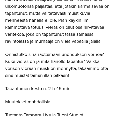
ulkomuotonsa paljastaa, että jotakin karmaisevaa on
tapahtunut, mutta valitettavasti muistikuvia
menneestä hänellä ei ole. Pian käykin ilmi
kammottava totuus; vieras on ollut osa hirvittävää
veritekoa, joka on tapahtunut tässä samassa
ravintolassa ja murhaaja on vielä vapaalla jalalla.
Onnistutko sinä raottamaan unohduksen verhoa?
Kuka vieras on ja mitä hänelle tapahtui? Vaikka
verisen vieraan muisti on mennyttä, takaamme että
sinä muistat tämän illan pitkään!
Tapahtuman kesto n. 2 h 45 min.
Muutokset mahdollisia.
Tuotanto Tampere Live ja Tuoni Studiot