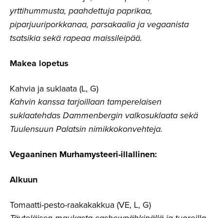
yrttihummusta, paahdettuja paprikaa,
piparjuuriporkkanaa, parsakaalia ja vegaanista
tsatsikia sekä rapeaa maissileipää.
Makea lopetus
Kahvia ja suklaata (L, G)
Kahvin kanssa tarjoillaan tamperelaisen
suklaatehdas Dammenbergin valkosuklaata sekä
Tuulensuun Palatsin nimikkokonvehteja.
Vegaaninen Murhamys­tee­ri-il­lal­linen:
Alkuun
Tomaatti-pesto-raakakakkua (VE, L, G)
Täyteläisen maukasta cashewpähkinällä ja tuoreilla