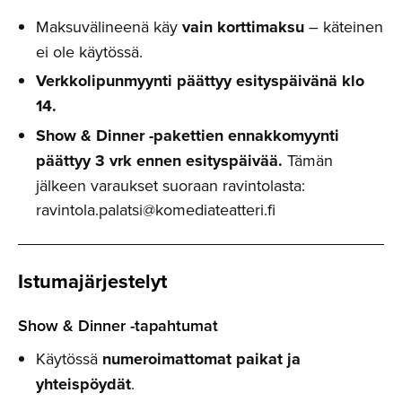
Maksuvälineenä käy
vain korttimaksu
– käteinen
ei ole käytössä.
Verkkolipunmyynti päättyy esityspäivänä klo
14.
Show & Dinner -pakettien ennakkomyynti
päättyy 3 vrk ennen esityspäivää.
Tämän
jälkeen varaukset suoraan ravintolasta:
ravintola.palatsi@komediateatteri.fi
Istumajär­jestelyt
Show & Dinner -tapahtumat
Käytössä
numeroimattomat paikat ja
yhteispöydät
.