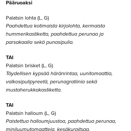
Pääruoaksi
Palatsin lohta (L, G)
Paahdettua kotimaista kirjolohta, kermaista
hummerikastiketta, paahdettua perunaa ja
parsakaalia sekä punasipulia.
TAI
Palatsin brisket (L, G)
Täydellisen kypsää häränrintaa, uunitomaattia,
valkosipulipyreetä, perunagratiinia sekä
mustaherukkakastiketta
.
TAI
Palatsin halloum (L, G)
Paistettua halloumjuustoa, paahdettua perunaa,
miniluumutomaatteja, kesäkurpitsaa,