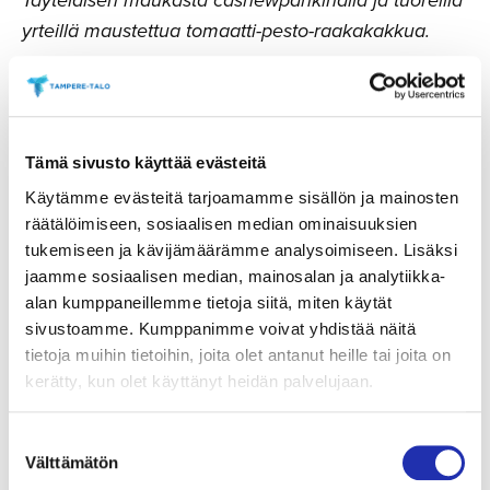
yrteillä maustettua tomaatti-pesto-raakakakkua.
Lisukkeena marinoitua tomaattia ja lehtikaalisipsejä.
Pääruoaksi
Tämä sivusto käyttää evästeitä
Palatsin tofua ja kevätkauden kasviksia (VE, L, G)
Käytämme evästeitä tarjoamamme sisällön ja mainosten
räätälöimiseen, sosiaalisen median ominaisuuksien
Kotimaista wasabilla ja seesaminsiemenillä
tukemiseen ja kävijämäärämme analysoimiseen. Lisäksi
marinoitua tofua, paahdettua perunaa,
jaamme sosiaalisen median, mainosalan ja analytiikka-
miniluumutomaatteja, kesäkurpitsaa,
alan kumppaneillemme tietoja siitä, miten käytät
yrttihummusta, paahdettuja paprikaa,
sivustoamme. Kumppanimme voivat yhdistää näitä
piparjuuriporkkanaa, parsakaalia ja vegaanista
tietoja muihin tietoihin, joita olet antanut heille tai joita on
tsatsikia sekä rapeaa maissileipää.
kerätty, kun olet käyttänyt heidän palvelujaan.
Makea lopetus
Suostumuksen
Välttämätön
valinta