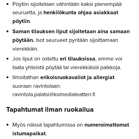
Pöytiin sijoitetaan vähintään kaksi pienempää
seuruetta, ja
henkilökunta ohjaa asiakkaat
pöytiin
.
Saman tilauksen liput sijoitetaan aina samaan
pöytään.
Isot seurueet pyritään sijoittamaan
vierekkäin.
Jos liput on ostettu
eri tilauksissa
, emme voi
taata yhteistä pöytää tai vierekkäisiä paikkoja.
Ilmoitathan
erikoisruokavaliot ja allergiat
suoraan ravintolaan:
ravintola.palatsi@komediateatteri.fi
Tapahtumat ilman ruokailua
Myös näissä tapahtumissa on
numeroimattomat
istumapaikat
.