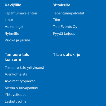
Kävijöille
Yrityksille
Tapahtumakalenteri
Tapahtumapalvelut
Liput
Tilat
Aukioloajat
Talo Events Oy
Ryhmille
Pyydä tarjous
Ruoka ja juoma
Tampere-talo-
Tilaa uutiskirje
konserni
Tampere-talo yrityksenä
Ajankohtaista
Avoimet työpaikat
Media & kuvapankki
Yhteystiedot
Laskutusohje