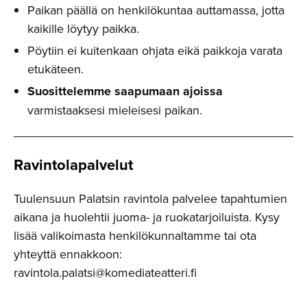
Paikan päällä on henkilökuntaa auttamassa, jotta
kaikille löytyy paikka.
Pöytiin ei kuitenkaan ohjata eikä paikkoja varata
etukäteen.
Suosittelemme saapumaan ajoissa
varmistaaksesi mieleisesi paikan.
Ravintola­palvelut
Tuulensuun Palatsin ravintola palvelee tapahtumien
aikana ja huolehtii juoma- ja ruokatarjoiluista. Kysy
lisää valikoimasta henkilökunnaltamme tai ota
yhteyttä ennakkoon:
ravintola.palatsi@komediateatteri.fi