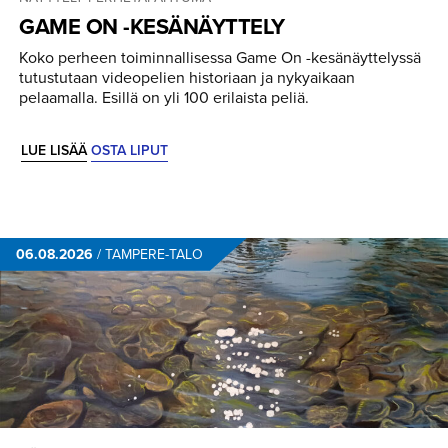
GAME ON -KESÄNÄYTTELY
Koko perheen toiminnallisessa Game On -kesänäyttelyssä
tutustutaan videopelien historiaan ja nykyaikaan
pelaamalla. Esillä on yli 100 erilaista peliä.
LUE LISÄÄ
OSTA LIPUT
06.08.2026
/
TAMPERE-TALO