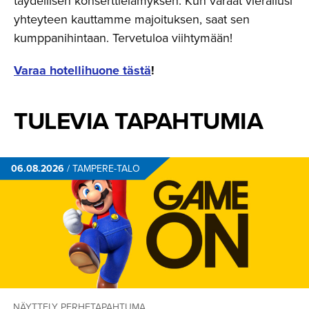
täydellisen konserttielämyksen. Kun varaat vierailusi
yhteyteen kauttamme majoituksen, saat sen
kumppanihintaan. Tervetuloa viihtymään!
Varaa hotellihuone tästä
!
TULEVIA TAPAHTUMIA
06.08.2026
/
TAMPERE-TALO
NÄYTTELY
PERHETAPAHTUMA