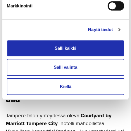
Markkinointi
Näytä tiedot
Salli kaikki
Kuva | Photo: Laura Vanzo, Visit Tampere
Salli valinta
Täydennä elämyksesi
majoittu­malla saman katon
Kiellä
alla
Tampere-talon yhteydessä oleva
Courtyard by
Marriott Tampere City
-hotelli mahdollistaa