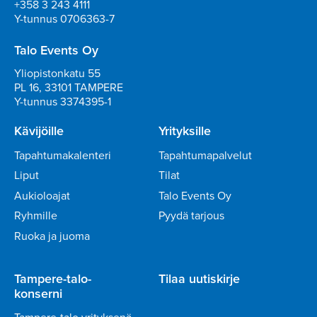
+358 3 243 4111
Y-tunnus 0706363-7
Talo Events Oy
Yliopistonkatu 55
PL 16, 33101 TAMPERE
Y-tunnus 3374395-1
Kävijöille
Yrityksille
Tapahtumakalenteri
Tapahtumapalvelut
Liput
Tilat
Aukioloajat
Talo Events Oy
Ryhmille
Pyydä tarjous
Ruoka ja juoma
Tampere-talo-
Tilaa uutiskirje
konserni