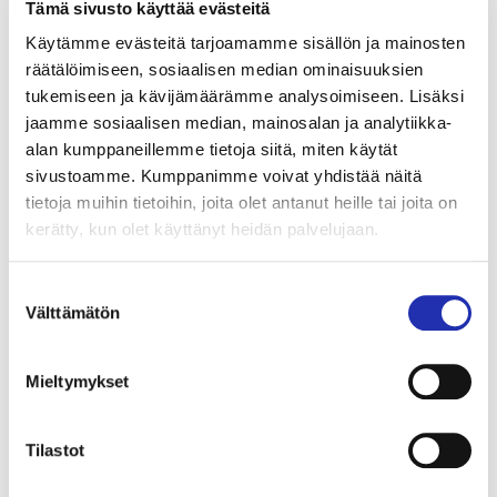
Tämä sivusto käyttää evästeitä
Käytämme evästeitä tarjoamamme sisällön ja mainosten
räätälöimiseen, sosiaalisen median ominaisuuksien
tukemiseen ja kävijämäärämme analysoimiseen. Lisäksi
jaamme sosiaalisen median, mainosalan ja analytiikka-
alan kumppaneillemme tietoja siitä, miten käytät
sivustoamme. Kumppanimme voivat yhdistää näitä
tietoja muihin tietoihin, joita olet antanut heille tai joita on
kerätty, kun olet käyttänyt heidän palvelujaan.
Varaa liput ryhmällesi
Suostumuksen
Välttämätön
valinta
(väh. 10 hlöä)
ryhmamyynti@tampere-talo.fi
Mieltymykset
tai puh. 03 243 4501 (ma–pe klo 10–16)
Tilastot