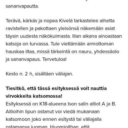
sananvapautta.
Terävä, kärkäs ja nopea Kivelä tarkastelee aihetta
ravistellen ja pakottaen yleisönsä näkemään asiat
täysin uudesta näkökulmasta. Illan aikana ainoastaan
katsoja on turvassa. Tule viettämään armottoman
hauskaa iltaa, missä tärkeintä on nauru, yhdessäolo
ja sananvapaus. Tervetuloa!
Kesto n. 2 h, sisältäen väliajan.
Tiesitkö, että tässä esityksessä voit nauttia
virvokkeita katsomossa!
Esityksessä on K18-alueena Ison salin aitiot A ja B.
Aitioihin lipun ostanut voi viedä mukanaan
katsomoon joko ennen esitystä tai väliajalla
ostamansa juoman. Huomioithan, että