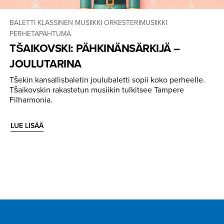
BALETTI
KLASSINEN MUSIIKKI
ORKESTERIMUSIIKKI
PERHETAPAHTUMA
TŠAIKOVSKI: PÄHKINÄN­SÄRKIJÄ –
JOULUTARINA
Tšekin kansallisbaletin joulubaletti sopii koko perheelle.
Tšaikovskin rakastetun musiikin tulkitsee Tampere
Filharmonia.
LUE LISÄÄ