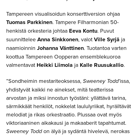
Tampereen visualisoidun konserttiversion ohjaa
Tuomas Parkkinen
. Tampere Filharmonian 50-
henkistä orkesteria johtaa
Eeva Kontu
. Puvut
suunnittelee
Anna Sinkkonen
, valot
Ville Syrjä
ja
naamioinnin
Johanna Vänttinen
. Tuotantoa varten
koottua Tampereen Oopperan ensemblekuoroa
valmentavat
Heikki Liimola
ja
Kalle Ruusukallio
.
”Sondheimin mestariteoksessa,
Sweeney Todd
’issa,
yhdistyvät kaikki ne ainekset, mitä teatterissa
arvostan ja miksi innostun työstäni: yllättävä tarina,
särmikkäät henkilöt, nokkelat laululyriikat, hyräiltävät
melodiat ja rikas orkestraatio. Plussaa ovat myös
viktoriaaninen aikakausi ja makaaberit tapahtumat.
Sweeney Todd
on älyä ja sydäntä hivelevä, nerokas