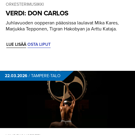
ORKESTERIMUSIIKKI
VERDI: DON CARLOS
Juhlavuoden oopperan pääosissa laulavat Mika Kares,
Marjukka Tepponen, Tigran Hakobyan ja Arttu Kataja.
LUE LISÄÄ
OSTA LIPUT
22.03.2026
/
TAMPERE-TALO