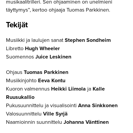
musikaalitrilleri. Sen ohjaaminen on unelmieni
täyttymys”, kertoo ohjaaja Tuomas Parkkinen.
Tekijät
Musiikki ja laulujen sanat
Stephen Sondheim
Libretto
Hugh Wheeler
Suomennos
Juice Leskinen
Ohjaus
Tuomas Parkkinen
Musiikinjohto
Eeva Kontu
Kuoron valmennus
Heikki Liimola
ja
Kalle
Ruusukallio
Pukusuunnittelu ja visualisointi
Anna Sinkkonen
Valosuunnittelu
Ville Syrjä
Naamioinnin suunnittelu
Johanna Vänttinen