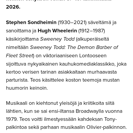
2026.
Stephen Sondheimin
(1930–2021) säveltämä ja
sanoittama ja
Hugh Wheelerin
(1912–1987)
käsikirjoittama
Sweeney Todd
(alkuperäiseltä
nimeltään
Sweeney Todd: The Demon Barber of
Fleet Street
) on viktoriaaniseen Lontooseen
sijoittuva nykyaikainen kauhukomediaklassikko, joka
kertoo verisen tarinan asiakkaitaan murhaavasta
parturista. Teos käsittelee koston teemoja mustan
huumorin keinoin.
Musikaali on kiehtonut yleisöjä ja kriitikoita siitä
lähtien, kun se sai ensi-iltansa Broadwaylla vuonna
1979. Teos voitti ilmestyessään kahdeksan Tony-
palkintoa sekä parhaan musikaalin Olivier-palkinnon.