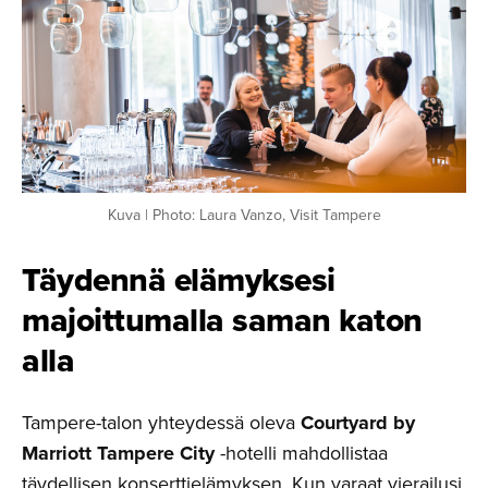
Kuva | Photo: Laura Vanzo, Visit Tampere
Täydennä elämyksesi
majoittu­malla saman katon
alla
Tampere-talon yhteydessä oleva
Courtyard by
Marriott Tampere City
-hotelli mahdollistaa
täydellisen konserttielämyksen. Kun varaat vierailusi