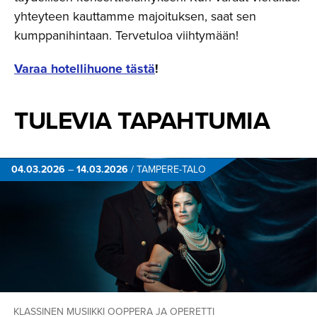
yhteyteen kauttamme majoituksen, saat sen
kumppanihintaan. Tervetuloa viihtymään!
Varaa hotellihuone tästä
!
TULEVIA TAPAHTUMIA
04.03.2026
–
14.03.2026
/
TAMPERE-TALO
KLASSINEN MUSIIKKI
OOPPERA JA OPERETTI