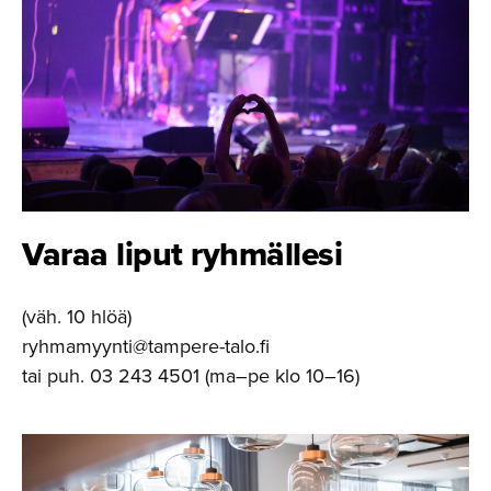
Varaa liput ryhmällesi
(väh. 10 hlöä)
ryhmamyynti@tampere-talo.fi
tai puh. 03 243 4501 (ma–pe klo 10–16)