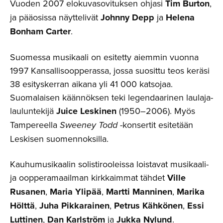
Vuoden 2007 elokuvasovituksen ohjasi
Tim Burton
,
ja pääosissa näyttelivät
Johnny Depp
ja
Helena
Bonham Carter
.
Suomessa musikaali on esitetty aiemmin vuonna
1997 Kansallisoopperassa, jossa suosittu teos keräsi
38 esityskerran aikana yli 41 000 katsojaa.
Suomalaisen käännöksen teki legendaarinen laulaja-
lauluntekijä
Juice Leskinen
(1950–2006). Myös
Tampereella
Sweeney Todd
-konsertit esitetään
Leskisen suomennoksilla.
Kauhumusikaalin solistirooleissa loistavat musikaali-
ja oopperamaailman kirkkaimmat tähdet
Ville
Rusanen
,
Maria Ylipää
,
Martti Manninen
,
Marika
Hölttä
,
Juha Pikkarainen
,
Petrus Kähkönen
,
Essi
Luttinen
,
Dan Karlström
ja
Jukka Nylund
.