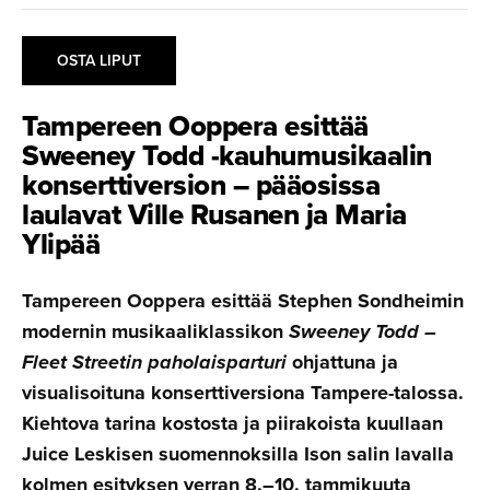
OSTA LIPUT
Tampereen Ooppera esittää
Sweeney Todd -kauhumu­si­kaalin
konsertti­version – pääosissa
laulavat Ville Rusanen ja Maria
Ylipää
Tampereen Ooppera esittää Stephen Sondheimin
modernin musikaaliklassikon
Sweeney Todd –
Fleet Streetin paholaisparturi
ohjattuna ja
visualisoituna konserttiversiona Tampere-talossa.
Kiehtova tarina kostosta ja piirakoista kuullaan
Juice Leskisen suomennoksilla Ison salin lavalla
kolmen esityksen verran 8.–10. tammikuuta