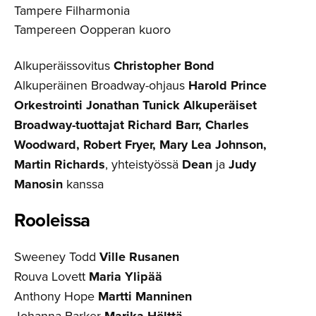
Tampere Filharmonia
Tampereen Oopperan kuoro
Alkuperäissovitus
Christopher Bond
Alkuperäinen Broadway-ohjaus
Harold Prince
Orkestrointi Jonathan Tunick Alkuperäiset
Broadway-tuottajat Richard Barr, Charles
Woodward, Robert Fryer, Mary Lea Johnson,
Martin Richards
, yhteistyössä
Dean
ja
Judy
Manosin
kanssa
Rooleissa
Sweeney Todd
Ville Rusanen
Rouva Lovett
Maria Ylipää
Anthony Hope
Martti Manninen
Johanna Barker
Marika Hölttä