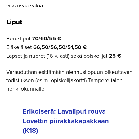
vilkkuvaa valoa.
Liput
Perusliput
70/60/55 €
Eläkeläiset
66,50/56,50/51,50 €
Lapset ja nuoret (16 v. asti) sekä opiskelijat
25 €
Varauduthan esittämään alennuslippuun oikeuttavan
todistuksen (esim. opiskelijakortti) Tampere-talon
henkilökunnalle.
Erikoiserä: Lavaliput rouva
Lovettin piirakka­ka­pakkaan
(K18)