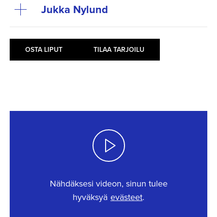
Jukka Nylund
OSTA LIPUT
TILAA TARJOILU
Nähdäksesi videon, sinun tulee
hyväksyä
evästeet
.