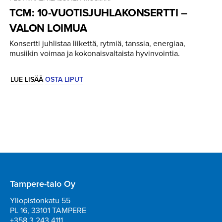
TCM: 10-VUOTIS­JUH­LA­KON­SERTTI –
VALON LOIMUA
Konsertti juhlistaa liikettä, rytmiä, tanssia, energiaa,
musiikin voimaa ja kokonaisvaltaista hyvinvointia.
LUE LISÄÄ
OSTA LIPUT
Tampere-talo Oy
Yliopistonkatu 55
PL 16, 33101 TAMPERE
+358 3 243 4111