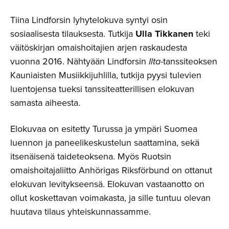
Tiina Lindforsin lyhytelokuva syntyi osin
sosiaalisesta tilauksesta. Tutkija
Ulla Tikkanen
teki
väitöskirjan omaishoitajien arjen raskaudesta
vuonna 2016. Nähtyään Lindforsin
Ilta
-tanssiteoksen
Kauniaisten Musiikkijuhlilla, tutkija pyysi tulevien
luentojensa tueksi tanssiteatterillisen elokuvan
samasta aiheesta.
Elokuvaa on esitetty Turussa ja ympäri Suomea
luennon ja paneelikeskustelun saattamina, sekä
itsenäisenä taideteoksena. Myös Ruotsin
omaishoitajaliitto Anhörigas Riksförbund on ottanut
elokuvan levitykseensä. Elokuvan vastaanotto on
ollut koskettavan voimakasta, ja sille tuntuu olevan
huutava tilaus yhteiskunnassamme.