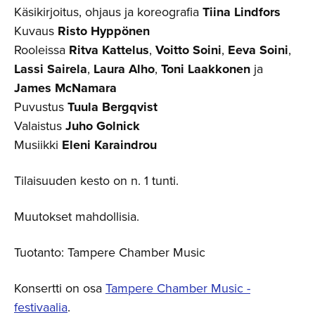
Käsikirjoitus, ohjaus ja koreografia
Tiina Lindfors
Kuvaus
Risto Hyppönen
Rooleissa
Ritva Kattelus
,
Voitto Soini
,
Eeva Soini
,
Lassi Sairela
,
Laura Alho
,
Toni Laakkonen
ja
James McNamara
Puvustus
Tuula Bergqvist
Valaistus
Juho Golnick
Musiikki
Eleni Karaindrou
Tilaisuuden kesto on n. 1 tunti.
Muutokset mahdollisia.
Tuotanto: Tampere Chamber Music
Konsertti on osa
Tampere Chamber Music -
festivaalia
.