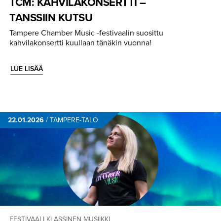
TCM: KAHVILAKON­SERTTI –
TANSSIIN KUTSU
Tampere Chamber Music -festivaalin suosittu
kahvilakonsertti kuullaan tänäkin vuonna!
LUE LISÄÄ
22.01.2026
/
TAMPERE-TALO
FESTIVAALI
KLASSINEN MUSIIKKI