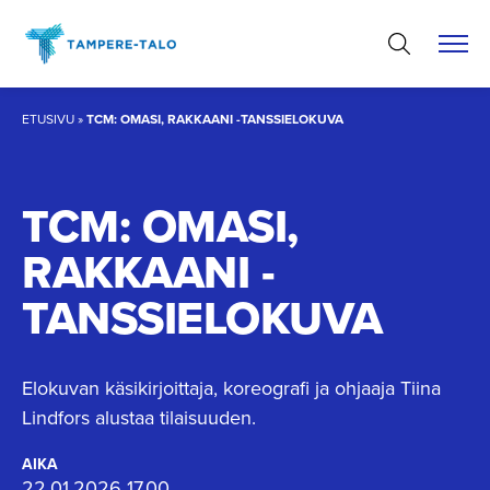
Hyppää
sisältöön
ETUSIVU
»
TCM: OMASI, RAKKAANI -TANSSIELOKUVA
TCM: OMASI,
RAKKAANI -
TANSSIE­LOKUVA
Elokuvan käsikirjoittaja, koreografi ja ohjaaja Tiina
Lindfors alustaa tilaisuuden.
AIKA
22.01.2026 17.00