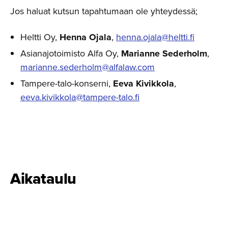
Jos haluat kutsun tapahtumaan ole yhteydessä;
Heltti Oy,
Henna Ojala
,
henna.ojala@heltti.fi
Asianajotoimisto Alfa Oy,
Marianne Sederholm
,
marianne.sederholm@alfalaw.com
Tampere-talo-konserni,
Eeva Kivikkola
,
eeva.kivikkola@tampere-talo.fi
Aikataulu