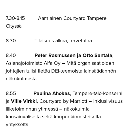
7.30-8.15 Aamiainen Courtyard Tampere
Cityssä
8.30 Tilaisuus alkaa, tervetuloa
8.40
Peter Rasmussen ja Otto Santala
,
Asianajotoimisto Alfa Oy – Mitä organisaatioiden
johtajien tulisi tietää DEI-teemoista lainsäädännön
näkökulmasta
8.55
Paulina Ahokas
, Tampere-talo-konserni
ja
Ville Virkki
, Courtyard by Marriott – Inklusiivisuus
liiketoiminnan ytimessä – näkökulmia
kansainväliseltä sekä kaupunkiomisteiselta
yritykseltä