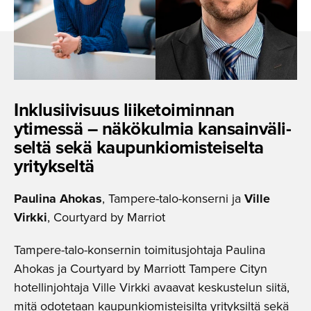
Inklusii­visuus liiketoi­minnan
ytimessä – näkökulmia kansainvä­li­
seltä sekä kaupunkio­mis­tei­selta
yritykseltä
Paulina Ahokas
, Tampere-talo-konserni ja
Ville
Virkki
, Courtyard by Marriot
Tampere-talo-konsernin toimitusjohtaja Paulina
Ahokas ja Courtyard by Marriott Tampere Cityn
hotellinjohtaja Ville Virkki avaavat keskustelun siitä,
mitä odotetaan kaupunkiomisteisilta yrityksiltä sekä