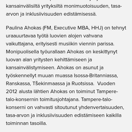
kansainvälisiltä yrityksiltä monimuotoisuuden, tasa-
arvon ja inklusiivisuuden edistämisessä.
Paulina Ahokas (FM, Executive MBA, HHJ) on tehnyt
uraauurtavaa työtä luovien alojen vahvana
vaikuttajana, erityisesti musiikin viennin parissa.
Monipuolisella työurallaan Ahokas on keskittynyt
luovan alan yritysten kehittämiseen ja
kansainvälistymiseen. Ahokas on asunut ja
työskennellyt muuan muassa Isossa-Britanniassa,
Ranskassa, Tšekinmaassa ja Ruotsissa. Vuoden
2012 alusta lähtien Ahokas on toiminut Tampere-
talo-konsernin toimitusjohtajana. Tampere-talo-
konserni on vahvasti sitoutunut yhdenvertaisuuden,
tasa-arvon ja inklusiivisuuden edistämiseen kaikilla
toiminnan tasoilla.