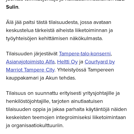
Sulin
.
Älä jää paitsi tästä tilaisuudesta, jossa avataan
keskustelua tärkeistä aiheista liiketoiminnan ja
työyhteisöjen kehittämisen näkökulmasta.
Tilaisuuden järjestävät
Tampere-talo-konserni
,
Asianajotoimisto Alfa
,
Heltti Oy
ja
Courtyard by
Marriot Tampere City
. Yhteistyössä Tampereen
kauppakamari ja Akun tehdas.
Tilaisuus on suunnattu erityisesti yritysjohtajille ja
henkilöstöjohtajille, tarjoten ainutlaatuisen
tilaisuuden oppia ja jakaa parhaita käytäntöjä näiden
keskeisten teemojen integroimiseksi liiketoimintaan
ja organisaatiokulttuuriin.