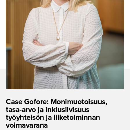
Case Gofore: Monimuotoi­suus,
tasa-arvo ja inklusii­visuus
työyhteisön ja liiketoi­minnan
voimavarana