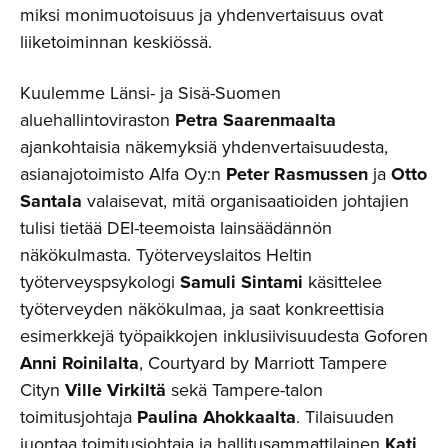
miksi monimuotoisuus ja yhdenvertaisuus ovat
liiketoiminnan keskiössä.
Kuulemme Länsi- ja Sisä-Suomen
aluehallintoviraston
Petra Saarenmaalta
ajankohtaisia näkemyksiä yhdenvertaisuudesta,
asianajotoimisto Alfa Oy:n
Peter Rasmussen
ja
Otto
Santala
valaisevat, mitä organisaatioiden johtajien
tulisi tietää DEI-teemoista lainsäädännön
näkökulmasta. Työterveyslaitos Heltin
työterveyspsykologi
Samuli Sintami
käsittelee
työterveyden näkökulmaa, ja saat konkreettisia
esimerkkejä työpaikkojen inklusiivisuudesta Goforen
Anni Roinilalta
, Courtyard by Marriott Tampere
Cityn
Ville Virkiltä
sekä Tampere-talon
toimitusjohtaja
Paulina Ahokkaalta
. Tilaisuuden
juontaa toimitusjohtaja ja hallitusammattilainen
Kati