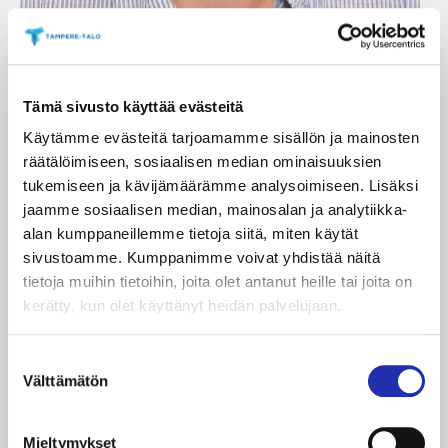
Ajankohtaista yhdenver­tai­suu­desta
ja yhdenver­tai­suuden edistäminen
Tämä sivusto käyttää evästeitä
työpaikoilla
Käytämme evästeitä tarjoamamme sisällön ja mainosten
räätälöimiseen, sosiaalisen median ominaisuuksien
Petra Saarenmaa
, Länsi- ja Sisä-Suomen
tukemiseen ja kävijämäärämme analysoimiseen. Lisäksi
aluehallintovirasto
jaamme sosiaalisen median, mainosalan ja analytiikka-
alan kumppaneillemme tietoja siitä, miten käytät
Kesäkuun alusta lähtien
sivustoamme. Kumppanimme voivat yhdistää näitä
Yhdenvertaisuusvaltuutetulla on ollut toimivaltaa
tietoja muihin tietoihin, joita olet antanut heille tai joita on
valvoa työelämän yhdenvertaisuutta ja syrjintää,
kerätty, kun olet käyttänyt heidän palvelujaan.
rinnan aluehallintoviraston kanssa. Liity mukaan, kun
asiantuntijat jakavat näkemyksiä siitä, miten voimme
Suostumuksen
yhdessä edistää yhdenvertaisuutta
Välttämätön
valinta
organisaatioissamme. Tutustu tulevaisuuden
työpaikkakulttuurin rakentamiseen ja ota osaa
Mieltymykset