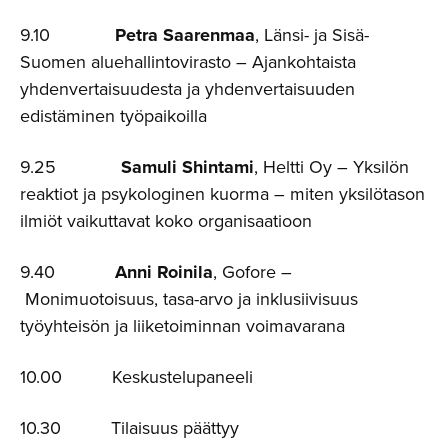
9.10
Petra Saarenmaa
, Länsi- ja Sisä-
Suomen aluehallintovirasto – Ajankohtaista
yhdenvertaisuudesta ja yhdenvertaisuuden
edistäminen työpaikoilla
9.25
Samuli Shintami
, Heltti Oy – Yksilön
reaktiot ja psykologinen kuorma – miten yksilötason
ilmiöt vaikuttavat koko organisaatioon
9.40
Anni Roinila
, Gofore –
Monimuotoisuus, tasa-arvo ja inklusiivisuus
työyhteisön ja liiketoiminnan voimavarana
10.00 Keskustelupaneeli
10.30 Tilaisuus päättyy