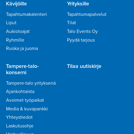
Kävijöille
Yrityksille
Tapahtumakalenteri
Tapahtumapalvelut
Liput
Tilat
Aukioloajat
Talo Events Oy
Ryhmille
Pyydä tarjous
Ruoka ja juoma
Tampere-talo-
Tilaa uutiskirje
konserni
Tampere-talo yrityksenä
Ajankohtaista
Avoimet työpaikat
Media & kuvapankki
Yhteystiedot
Laskutusohje