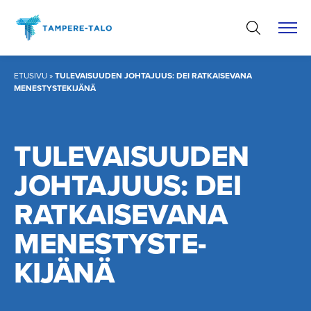
Hyppää
sisältöön
ETUSIVU
»
TULEVAISUUDEN JOHTAJUUS: DEI RATKAISEVANA
MENESTYSTEKIJÄNÄ
TULEVAISUUDEN
JOHTAJUUS: DEI
RATKAISEVANA
MENESTYS­TE­
KIJÄNÄ