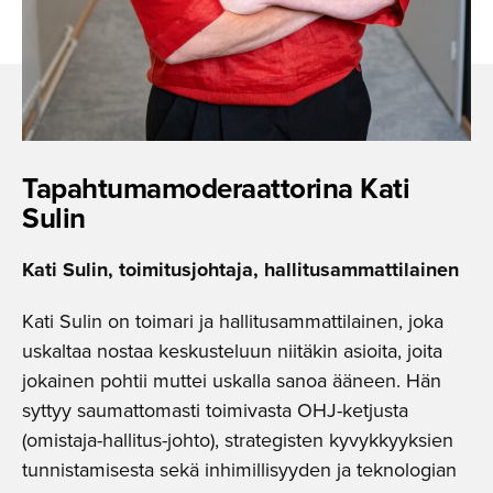
Tapahtuma­mo­de­raat­torina Kati
Sulin
Kati Sulin, toimitusjohtaja, hallitusammattilainen
Kati Sulin on toimari ja hallitusammattilainen, joka
uskaltaa nostaa keskusteluun niitäkin asioita, joita
jokainen pohtii muttei uskalla sanoa ääneen. Hän
syttyy saumattomasti toimivasta OHJ-ketjusta
(omistaja-hallitus-johto), strategisten kyvykkyyksien
tunnistamisesta sekä inhimillisyyden ja teknologian