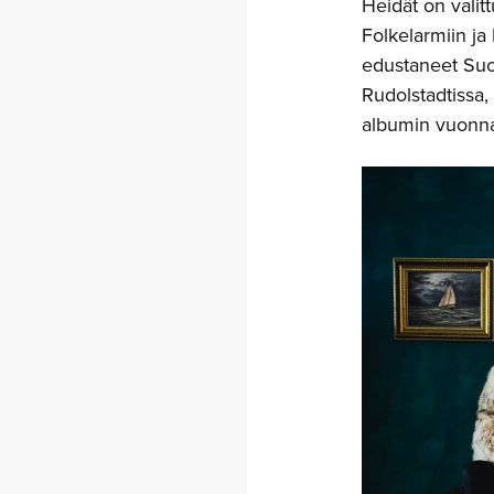
Heidät on valit
Folkelarmiin ja
edustaneet Suom
Rudolstadtissa
albumin vuonn