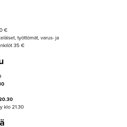
90 €
keläiset, työttömät, varus- ja
enkilöt 35 €
u
9
30
 20.30
yy klo 21.30
ää