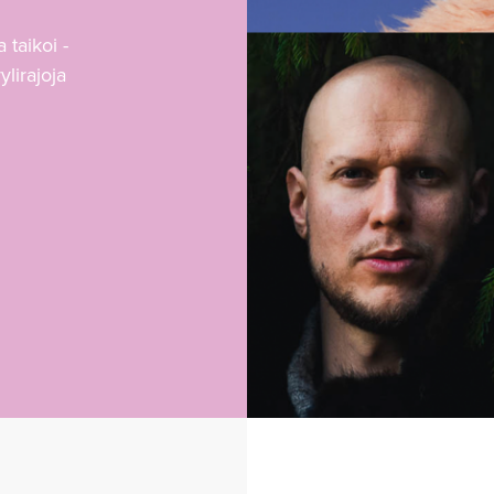
 taikoi -
ylirajoja