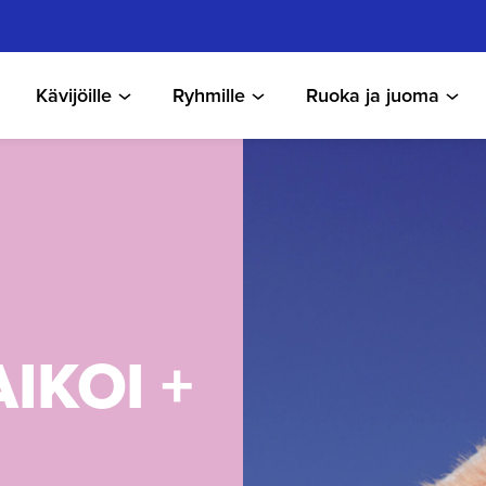
Kävijöille
Ryhmille
Ruoka ja juoma
AIKOI +