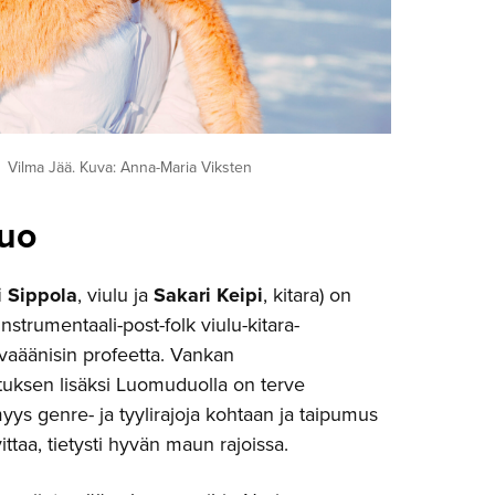
Vilma Jää. Kuva: Anna-Maria Viksten
uo
i Sippola
, viulu ja
Sakari Keipi
, kitara) on
nstrumentaali-post-folk viulu-kitara-
vaäänisin profeetta. Vankan
tuksen lisäksi Luomuduolla on terve
yys genre- ja tyylirajoja kohtaan ja taipumus
ittaa, tietysti hyvän maun rajoissa.