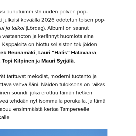
ksi puhutuimmista uuden polven pop-
isti julkaisi keväällä 2026 odotetun toisen pop-
ui ja taikoi
(Lördag). Albumi on saanut
n vastaanoton ja kerännyt huomiota aina
Kappaleita on hiottu sellaisten tekijöiden
rek Reunamäki
,
Lauri “Halis” Halavaara
,
,
Topi Kilpinen
ja
Mauri Syrjälä
.
vät tarttuvat melodiat, moderni tuotanto ja
ttava vahva ääni. Näiden tuloksena on raikas
inen soundi, joka erottuu tämän hetken
 Liveä tehdään nyt isommalla porukalla, ja tämä
apuu ensimmäistä kertaa Tampereelle
alle.