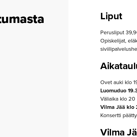
Liput
tumasta
Perusliput 39,
Opiskelijat, elä
siviilipalvelush
Aikataul
Ovet auki klo 1
Luomuduo 19.
Väliaika klo 20
Vilma Jää klo
Konsertti päätt
Vilma J