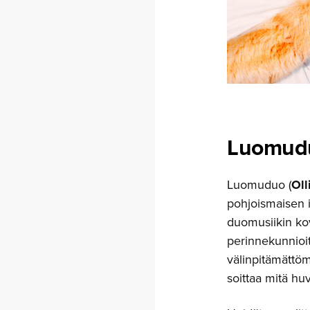
Luomud
Luomuduo (
Oll
pohjoismaisen i
duomusiikin ko
perinnekunnioi
välinpitämättöm
soittaa mitä huv