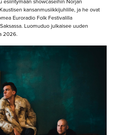
tu esiintymään showcaseihin Norjan
 Kaustisen kansanmusiikkijuhlille, ja he ovat
ea Euroradio Folk Festivalilla
, Saksassa. Luomuduo julkaisee uuden
a 2026.