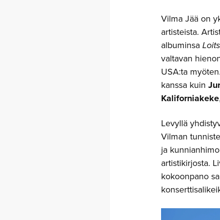
Vilma Jää on y
artisteista. Art
albuminsa
Loits
valtavan hieno
USA:ta myöten. 
kanssa kuin
Ju
Kaliforniakeke
Levyllä yhdisty
Vilman tunniste
ja kunnianhimo
artistikirjosta.
kokoonpano sa
konserttisalikeik