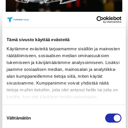
Hyvä tietää Tuulensuun
Tämä sivusto käyttää evästeitä
Palatsin tapahtumista
Käytämme evästeitä tarjoamamme sisällön ja mainosten
räätälöimiseen, sosiaalisen median ominaisuuksien
tukemiseen ja kävijämäärämme analysoimiseen. Lisäksi
Tuulensuun Palatsi sijaitsee Tampereen
jaamme sosiaalisen median, mainosalan ja analytiikka-
keskustassa, historiallisessa Tuulensuun talossa
alan kumppaneillemme tietoja siitä, miten käytät
osoitteessa Hämeenkatu 30.
Tarjoamme
sivustoamme. Kumppanimme voivat yhdistää näitä
unohtumattomia elämyksiä ainutlaatuisessa
tietoja muihin tietoihin, joita olet antanut heille tai joita on
miljöössä – lämpimästi tervetuloa!
kerätty, kun olet käyttänyt heidän palvelujaan.
Liput ja maksaminen
Suostumuksen
Välttämätön
valinta
Maksuvälineenä käy
vain korttimaksu
– käteinen