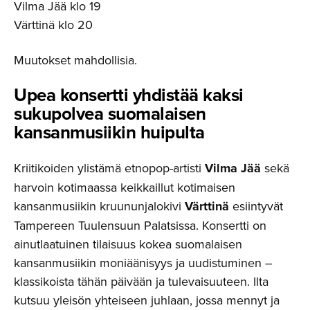
Vilma Jää klo 19
Värttinä klo 20
Muutokset mahdollisia.
Upea konsertti yhdistää kaksi
sukupolvea suomalaisen
kansanmu­siikin huipulta
Kriitikoiden ylistämä etnopop-artisti
Vilma Jää
sekä
harvoin kotimaassa keikkaillut kotimaisen
kansanmusiikin kruununjalokivi
Värttinä
esiintyvät
Tampereen Tuulensuun Palatsissa. Konsertti on
ainutlaatuinen tilaisuus kokea suomalaisen
kansanmusiikin moniäänisyys ja uudistuminen –
klassikoista tähän päivään ja tulevaisuuteen. Ilta
kutsuu yleisön yhteiseen juhlaan, jossa mennyt ja