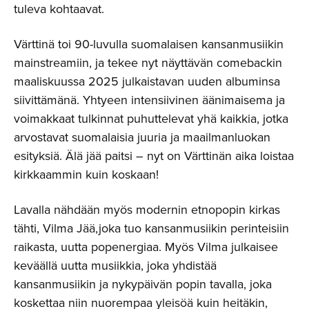
tuleva kohtaavat.
Värttinä toi 90-luvulla suomalaisen kansanmusiikin
mainstreamiin, ja tekee nyt näyttävän comebackin
maaliskuussa 2025 julkaistavan uuden albuminsa
siivittämänä. Yhtyeen intensiivinen äänimaisema ja
voimakkaat tulkinnat puhuttelevat yhä kaikkia, jotka
arvostavat suomalaisia juuria ja maailmanluokan
esityksiä. Älä jää paitsi – nyt on Värttinän aika loistaa
kirkkaammin kuin koskaan!
Lavalla nähdään myös modernin etnopopin kirkas
tähti, Vilma Jää,joka tuo kansanmusiikin perinteisiin
raikasta, uutta popenergiaa. Myös Vilma julkaisee
keväällä uutta musiikkia, joka yhdistää
kansanmusiikin ja nykypäivän popin tavalla, joka
koskettaa niin nuorempaa yleisöä kuin heitäkin,