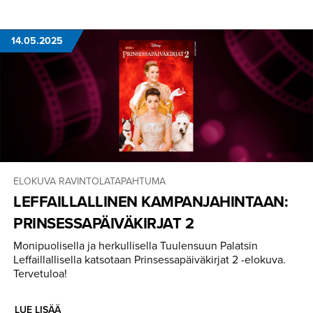
14.05.2025
ELOKUVA
RAVINTOLATAPAHTUMA
LEFFAILLAL­LINEN KAMPANJA­HIN­TAAN:
PRINSESSA­PÄI­VÄ­KIRJAT 2
Monipuolisella ja herkullisella Tuulensuun Palatsin
Leffaillallisella katsotaan Prinsessapäiväkirjat 2 -elokuva.
Tervetuloa!
LUE LISÄÄ