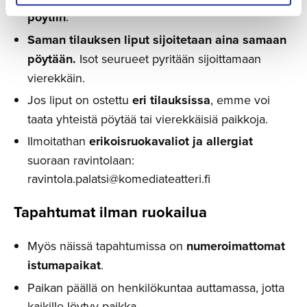
pöytiin
.
Saman tilauksen liput sijoitetaan aina samaan
pöytään.
Isot seurueet pyritään sijoittamaan
vierekkäin.
Jos liput on ostettu
eri tilauksissa
, emme voi
taata yhteistä pöytää tai vierekkäisiä paikkoja.
Ilmoitathan
erikoisruokavaliot ja allergiat
suoraan ravintolaan:
ravintola.palatsi@komediateatteri.fi
Tapahtumat ilman ruokailua
Myös näissä tapahtumissa on
numeroimattomat
istumapaikat
.
Paikan päällä on henkilökuntaa auttamassa, jotta
kaikille löytyy paikka.