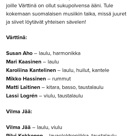
joille Värttinä on ollut sukupolvensa ääni. Tule
kokemaan suomalaisen musiikin taika, missä juuret
ja siivet löytävät yhteisen sävelen!
Värttinä:
Susan Aho
– laulu, harmonikka
Mari Kaasinen
– laulu
Karoliina Kantelinen
– laulu, huilut, kantele
Mikko Hassinen
– rummut
Matti Laitinen
– kitara, basso, taustalaulu
Lassi Logrén
– viulu, taustalaulu
Vilma Jää:
Vilma Jää
– laulu, viulu
Pilvi Kekkonen
– lavaelektroniikka, taustalaulu