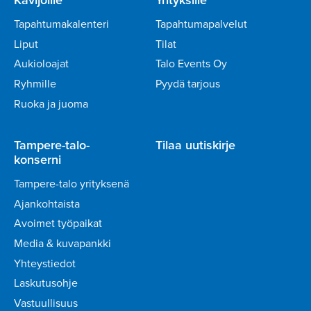
Tapahtumakalenteri
Tapahtumapalvelut
Liput
Tilat
Aukioloajat
Talo Events Oy
Ryhmille
Pyydä tarjous
Ruoka ja juoma
Tampere-talo-
Tilaa uutiskirje
konserni
Tampere-talo yrityksenä
Ajankohtaista
Avoimet työpaikat
Media & kuvapankki
Yhteystiedot
Laskutusohje
Vastuullisuus