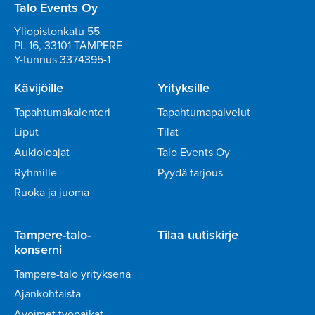
Talo Events Oy
Yliopistonkatu 55
PL 16, 33101 TAMPERE
Y-tunnus 3374395-1
Kävijöille
Yrityksille
Tapahtumakalenteri
Tapahtumapalvelut
Liput
Tilat
Aukioloajat
Talo Events Oy
Ryhmille
Pyydä tarjous
Ruoka ja juoma
Tampere-talo-
Tilaa uutiskirje
konserni
Tampere-talo yrityksenä
Ajankohtaista
Avoimet työpaikat