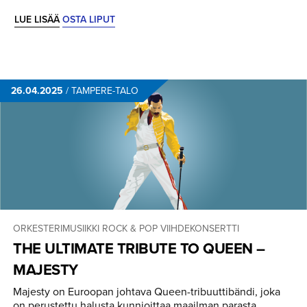
LUE LISÄÄ
OSTA LIPUT
26.04.2025
/
TAMPERE-TALO
ORKESTERIMUSIIKKI
ROCK & POP
VIIHDEKONSERTTI
THE ULTIMATE TRIBUTE TO QUEEN –
MAJESTY
Majesty on Euroopan johtava Queen-tribuuttibändi, joka
on perustettu halusta kunnioittaa maailman parasta