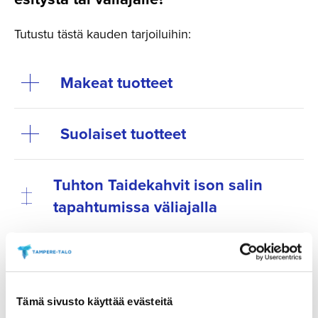
Tutustu tästä kauden tarjoiluihin:
Makeat tuotteet
Suolaiset tuotteet
Tuhton Taidekahvit ison salin
tapahtumissa väliajalla
Varmista haluamasi tarjoilut ja osta ne etukäteen.
Tarjoilut voi ostaa ennakkoon verkosta viimeistään
tapahtumaa edeltävänä päivänä klo 18 mennessä.
Voit tilata tarjoilut haluamasi tapahtuman ”tilaa
Tämä sivusto käyttää evästeitä