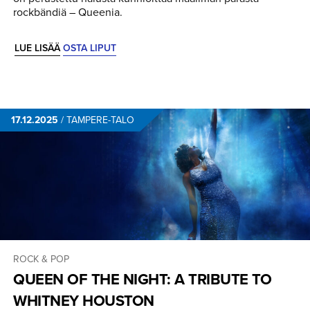
rockbändiä – Queenia.
LUE LISÄÄ
OSTA LIPUT
17.12.2025
/
TAMPERE-TALO
ROCK & POP
QUEEN OF THE NIGHT: A TRIBUTE TO
WHITNEY HOUSTON