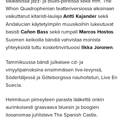
sikäläisissä jazz- ja blues-piireissä sekä mm. The
Whon Quadrophenian teatteriversiossa aikoinaan
vaikuttanut kitaristi-laulaja
Antti Kajander
sekä
Andalucian käytetyimpiin muusikoihin lukeutuvat
basisti
Cañon Bass
sekä rumpali
Marcos Hostos
.
Suomen keikoilla bändiä vahvistaa monista
yhteyksistä tuttu kosketinvirtuoosi
Ilkka Joronen
.
Tammikuussa bändi julkaisee cd- ja
vinyylipainoksina ensimmäisen live-levynsä,
Södertäljessä ja Göteborgissa nauhoitetun, Live En
Suecia.
Helmikuun pimeyteen parasta lääkettä onkin
aurinkoisesti graavaava bluesin ja boogien
ilosanomaa juhlistava The Spanish Castle.