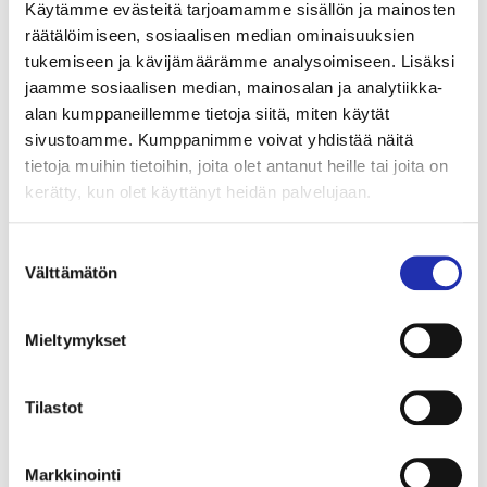
tarjoilu”- linkin kautta.
Käytämme evästeitä tarjoamamme sisällön ja mainosten
räätälöimiseen, sosiaalisen median ominaisuuksien
TÄSTÄ VERKKOKAUPPAAN
tukemiseen ja kävijämäärämme analysoimiseen. Lisäksi
jaamme sosiaalisen median, mainosalan ja analytiikka-
alan kumppaneillemme tietoja siitä, miten käytät
sivustoamme. Kumppanimme voivat yhdistää näitä
tietoja muihin tietoihin, joita olet antanut heille tai joita on
kerätty, kun olet käyttänyt heidän palvelujaan.
Suostumuksen
Välttämätön
valinta
Mieltymykset
Tilastot
Kuva: Riikka Vaahtera
Tiesitkö, että tässä
Markkinointi