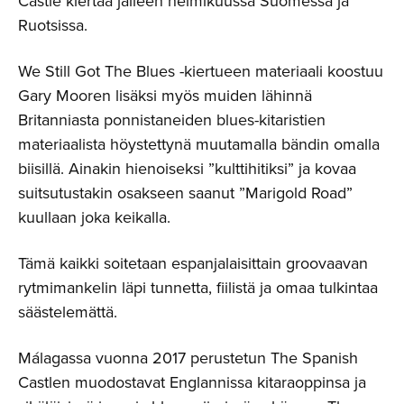
Castle kiertää jälleen helmikuussa Suomessa ja
Ruotsissa.
We Still Got The Blues -kiertueen materiaali koostuu
Gary Mooren lisäksi myös muiden lähinnä
Britanniasta ponnistaneiden blues-kitaristien
materiaalista höystettynä muutamalla bändin omalla
biisillä. Ainakin hienoiseksi ”kulttihitiksi” ja kovaa
suitsutustakin osakseen saanut ”Marigold Road”
kuullaan joka keikalla.
Tämä kaikki soitetaan espanjalaisittain groovaavan
rytmimankelin läpi tunnetta, fiilistä ja omaa tulkintaa
säästelemättä.
Málagassa vuonna 2017 perustetun The Spanish
Castlen muodostavat Englannissa kitaraoppinsa ja