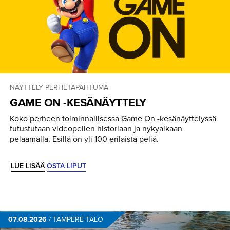
NÄYTTELY
PERHETAPAHTUMA
GAME ON -KESÄNÄYTTELY
Koko perheen toiminnallisessa Game On -kesänäyttelyssä
tutustutaan videopelien historiaan ja nykyaikaan
pelaamalla. Esillä on yli 100 erilaista peliä.
LUE LISÄÄ
OSTA LIPUT
07.08.2026
/
TAMPERE-TALO