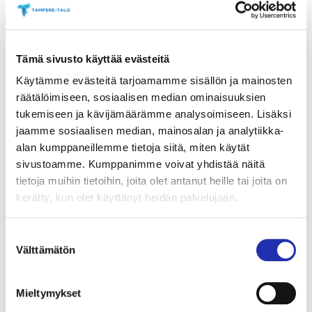
TÄSTÄ VERKKOKAUPPAAN
Tämä sivusto käyttää evästeitä
Käytämme evästeitä tarjoamamme sisällön ja mainosten
räätälöimiseen, sosiaalisen median ominaisuuksien
tukemiseen ja kävijämäärämme analysoimiseen. Lisäksi
jaamme sosiaalisen median, mainosalan ja analytiikka-
alan kumppaneillemme tietoja siitä, miten käytät
sivustoamme. Kumppanimme voivat yhdistää näitä
tietoja muihin tietoihin, joita olet antanut heille tai joita on
kerätty, kun olet käyttänyt heidän palvelujaan.
Suostumuksen
Välttämätön
valinta
Varaa liput ryhmällesi
Mieltymykset