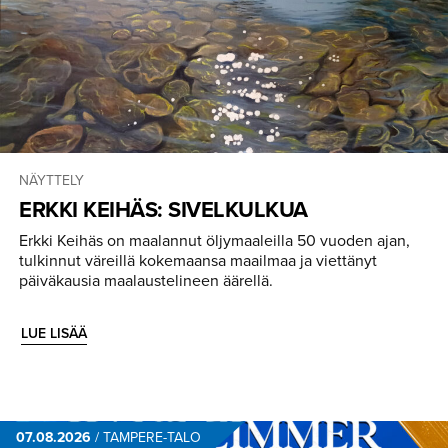
NÄYTTELY
ERKKI KEIHÄS: SIVELKULKUA
Erkki Keihäs on maalannut öljymaaleilla 50 vuoden ajan,
tulkinnut väreillä kokemaansa maailmaa ja viettänyt
päiväkausia maalaustelineen äärellä.
LUE LISÄÄ
07.08.2026
/
TAMPERE-TALO