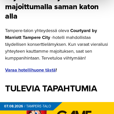
majoittu­malla saman katon
alla
Tampere-talon yhteydessä oleva
Courtyard by
Marriott Tampere City
-hotelli mahdollistaa
täydellisen konserttielämyksen. Kun varaat vierailusi
yhteyteen kauttamme majoituksen, saat sen
kumppanihintaan. Tervetuloa viihtymään!
Varaa hotellihuone tästä
!
TULEVIA TAPAHTUMIA
07.08.2026
/
TAMPERE-TALO