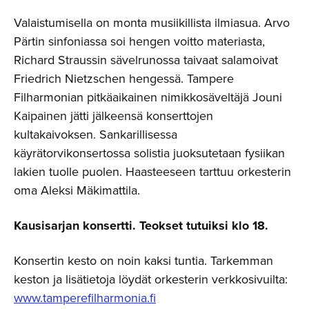
Valaistumisella on monta musiikillista ilmiasua. Arvo
Pärtin sinfoniassa soi hengen voitto materiasta,
Richard Straussin sävelrunossa taivaat salamoivat
Friedrich Nietzschen hengessä. Tampere
Filharmonian pitkäaikainen nimikkosäveltäjä Jouni
Kaipainen jätti jälkeensä konserttojen
kultakaivoksen. Sankarillisessa
käyrätorvikonsertossa solistia juoksutetaan fysiikan
lakien tuolle puolen. Haasteeseen tarttuu orkesterin
oma Aleksi Mäkimattila.
Kausisarjan konsertti. Teokset tutuiksi klo 18.
Konsertin kesto on noin kaksi tuntia. Tarkemman
keston ja lisätietoja löydät orkesterin verkkosivuilta:
www.tamperefilharmonia.fi