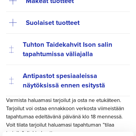
Makeat tuotteet
Suolaiset tuotteet
Tuhton Taidekahvit Ison salin
tapahtumissa väliajalla
Antipastot spesiaaleissa
näytöksissä ennen esitystä
Varmista haluamasi tarjoilut ja osta ne etukäteen.
Tarjoilut voi ostaa ennakkoon verkosta viimeistään
tapahtumaa edeltävänä päivänä klo 18 mennessä.
Voit tilata tarjoilut haluamasi tapahtuman ”tilaa
tarjoilu”- linkin kautta.