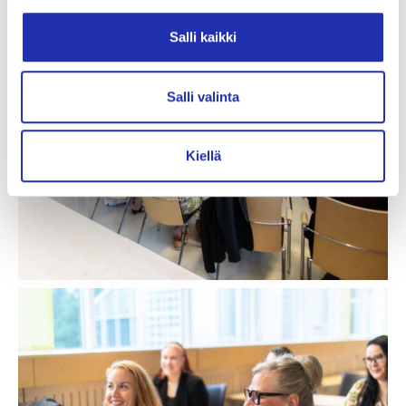
Avaa
Salli kaikki
kuva
galleriassa:
Salli valinta
Kiellä
Avaa
kuva
galleriassa: