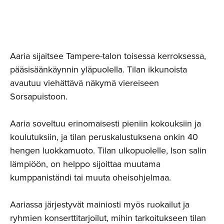
Aaria sijaitsee Tampere-talon toisessa kerroksessa,
pääsisäänkäynnin yläpuolella. Tilan ikkunoista
avautuu viehättävä näkymä viereiseen
Sorsapuistoon.
Aaria soveltuu erinomaisesti pieniin kokouksiin ja
koulutuksiin, ja tilan peruskalustuksena onkin 40
hengen luokkamuoto. Tilan ulkopuolelle, Ison salin
lämpiöön, on helppo sijoittaa muutama
kumppaniständi tai muuta oheisohjelmaa.
Aariassa järjestyvät mainiosti myös ruokailut ja
ryhmien konserttitarjoilut, mihin tarkoitukseen tilan