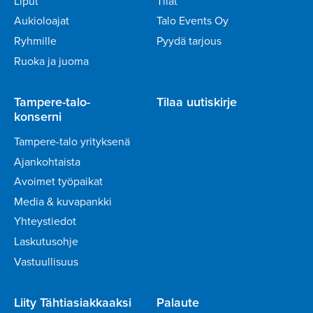
Liput
Tilat
Aukioloajat
Talo Events Oy
Ryhmille
Pyydä tarjous
Ruoka ja juoma
Tampere-talo-
Tilaa uutiskirje
konserni
Tampere-talo yrityksenä
Ajankohtaista
Avoimet työpaikat
Media & kuvapankki
Yhteystiedot
Laskutusohje
Vastuullisuus
Liity Tähtiasiakkaaksi
Palaute