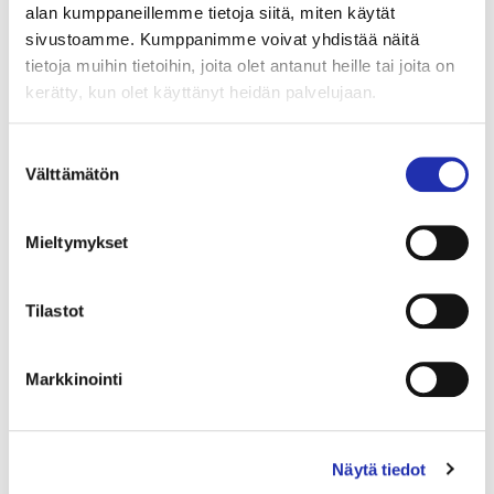
alan kumppaneillemme tietoja siitä, miten käytät
sivustoamme. Kumppanimme voivat yhdistää näitä
tietoja muihin tietoihin, joita olet antanut heille tai joita on
kerätty, kun olet käyttänyt heidän palvelujaan.
Avaa
Suostumuksen
kuva
Välttämätön
valinta
galleriassa:
Mieltymykset
Tilastot
Markkinointi
Näytä tiedot