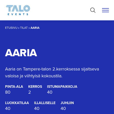
Hyppää
sisältöön
ETUSIVU
»
TILAT
»
AARIA
AARIA
Aaria on Tampere-talon 2.kerroksessa sijaitseva
valoisa ja viihtyisä kokoustila.
PINTA-ALA
KERROS
ISTUMAPAIKKOJA
80
2
40
LUOKKATILAA
ILLALLISELLE
JUHLIIN
40
40
40