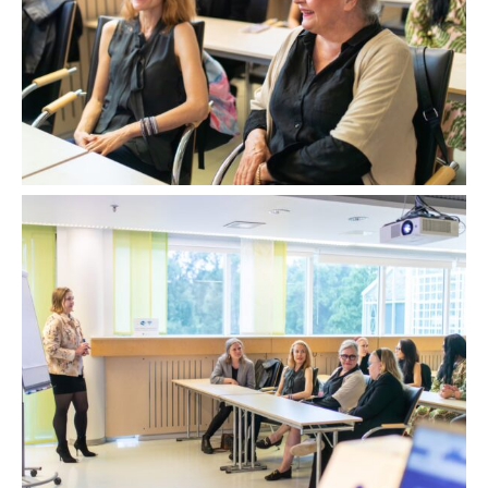
Avaa
kuva
galleriassa: