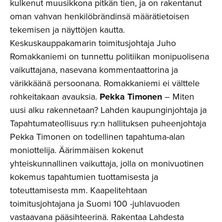
kulkenut muusikkona pitkän tien, ja on rakentanut
oman vahvan henkilöbrändinsä määrätietoisen
tekemisen ja näyttöjen kautta.
Keskuskauppakamarin toimitusjohtaja Juho
Romakkaniemi on tunnettu politiikan monipuolisena
vaikuttajana, nasevana kommentaattorina ja
värikkäänä persoonana. Romakkaniemi ei välttele
rohkeitakaan avauksia.
Pekka Timonen
– Miten
uusi alku rakennetaan? Lahden kaupunginjohtaja ja
Tapahtumateollisuus ry:n hallituksen puheenjohtaja
Pekka Timonen on todellinen tapahtuma-alan
moniottelija. Äärimmäisen kokenut
yhteiskunnallinen vaikuttaja, jolla on monivuotinen
kokemus tapahtumien tuottamisesta ja
toteuttamisesta mm. Kaapelitehtaan
toimitusjohtajana ja Suomi 100 -juhlavuoden
vastaavana pääsihteerinä. Rakentaa Lahdesta