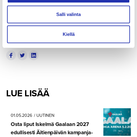
johtopäätökset Tapahtuman järjestävät yhteistyössä
Salli valinta
Tampereen kaupunki
,
Tampere-talo
,
Tampereen
kauppakamari
ja
Kulttuurikummit.
Kiellä
SHARE
LUE LISÄÄ
01.05.2026
/ UUTINEN
Osta liput Iskelmä Gaalaan 2027
edullisesti Äitienpäivän kampanja­