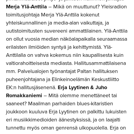
Merja Ylä-Anttila
– Mikä on muuttunut? Yleisradion
toimitusjohtaja Merja Ylä-Anttila kokenut
yhteiskunnallinen ja media-alan vaikuttaja, ja
uutistoimitusten suvereeni ammattilainen. Ylä-Anttila
on ollut vuosia median näköalapaikalla seuraamassa
erilaisten ilmiöiden syntyä ja kehittymistä. Ylä-
Anttilalla on vahva kokemus niin kaupallisesta kuin
valtiorahoitteisesta mediasta. Hallitusammattilaisena
mm. Palvelualojen työnantajat Paltan hallituksen
puheenjohtajana ja Elinkeinoelämän Keskustliitto
EK:n hallitusjäsenenä.
Erja Lyytinen
& Juho
Romakkaniemi
– Mitä olemme menettäneet tai
saaneet? Maailman parhaiden blues-kitaristien
joukkoon kuuluva Erja Lyytinen on palkittu lukuisten
eri musiikkimedioiden äänestyksissä, ja on laajalti
tunnettu myös oman genrensä ulkopuolella. Erja on