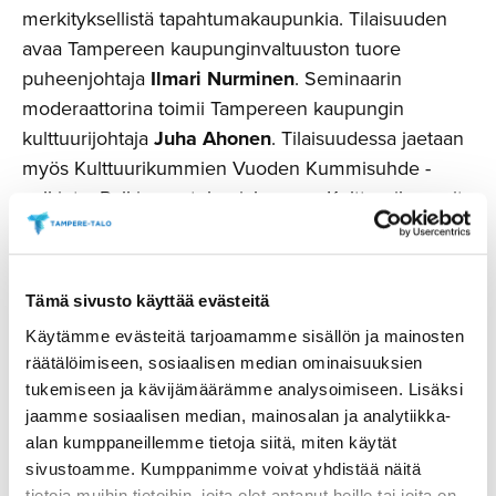
merkityksellistä tapahtumakaupunkia. Tilaisuuden
avaa Tampereen kaupunginvaltuuston tuore
puheenjohtaja
Ilmari Nurminen
. Seminaarin
moderaattorina toimii Tampereen kaupungin
kulttuurijohtaja
Juha Ahonen
. Tilaisuudessa jaetaan
myös Kulttuurikummien Vuoden Kummisuhde -
palkinto. Palkinnon tulee jakamaan Kulttuurikummit
ry:n puheenjohtaja
Martti Silvennoinen
.
Ilmoittau­tuminen
Tämä sivusto käyttää evästeitä
Käytämme evästeitä tarjoamamme sisällön ja mainosten
Tapahtuma on maksuton, mutta vaatii
räätälöimiseen, sosiaalisen median ominaisuuksien
ennakkoilmoittautumisen. Ennen tapahtumaa voi
tukemiseen ja kävijämäärämme analysoimiseen. Lisäksi
halutessaan osallistua omakustanteiselle
jaamme sosiaalisen median, mainosalan ja analytiikka-
verkostoitumislounaalle.
Ilmoittaudu nyt!
alan kumppaneillemme tietoja siitä, miten käytät
sivustoamme. Kumppanimme voivat yhdistää näitä
tietoja muihin tietoihin, joita olet antanut heille tai joita on