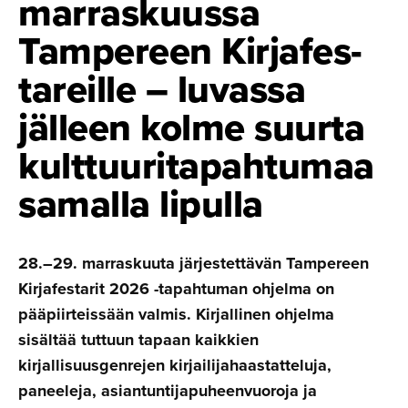
marraskuussa
Tampereen Kirjafes­
ta­reille – luvassa
jälleen kolme suurta
kulttuuri­ta­pah­tumaa
samalla lipulla
28.–29. marraskuuta järjestettävän Tampereen
Kirjafestarit 2026 -tapahtuman ohjelma on
pääpiirteissään valmis. Kirjallinen ohjelma
sisältää tuttuun tapaan kaikkien
kirjallisuusgenrejen kirjailijahaastatteluja,
paneeleja, asiantuntijapuheenvuoroja ja