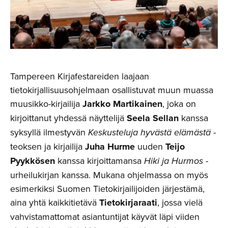
Tampereen Kirjafestareiden laajaan
tietokirjallisuusohjelmaan osallistuvat muun muassa
muusikko-kirjailija
Jarkko Martikainen
, joka on
kirjoittanut yhdessä näyttelijä
Seela Sellan
kanssa
syksyllä ilmestyvän
Keskusteluja hyvästä elämästä
-
teoksen ja kirjailija
Juha Hurme
uuden
Teijo
Pyykkösen
kanssa kirjoittamansa
Hiki ja Hurmos
-
urheilukirjan kanssa. Mukana ohjelmassa on myös
esimerkiksi Suomen Tietokirjailijoiden järjestämä,
aina yhtä kaikkitietävä
Tietokirjaraati
, jossa vielä
vahvistamattomat asiantuntijat käyvät läpi viiden