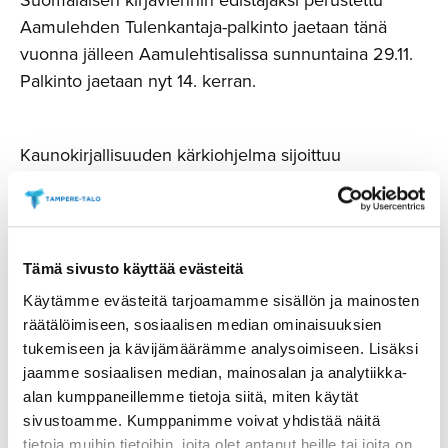
Aamulehden Tulenkantaja-palkinto jaetaan tänä
vuonna jälleen Aamulehtisalissa sunnuntaina 29.11.
Palkinto jaetaan nyt 14. kerran.
Kaunokirjallisuuden kärkiohjelma sijoittuu
Kirjafestareiden ajan Aamulehtisaliksi nimettyyn
Tampere-talon 2. kerroksen Pieneen saliin.
Dekkarilauantai, tietokirjallisuuden kärjet, Ihme &
Kumma ja Luonto ja ilmastonmuutos -kokonaisuudet
Tämä sivusto käyttää evästeitä
nähdään ja kuullaan 2. kerroksen Duetto-saleissa.
Käytämme evästeitä tarjoamamme sisällön ja mainosten
Niin ikään 2. kerroksessa sijaitseva Sopraano-sali
räätälöimiseen, sosiaalisen median ominaisuuksien
toimii musiikkiohjelmalavoineen tänä vuonna
tukemiseen ja kävijämäärämme analysoimiseen. Lisäksi
Levyfestareiden omana salina ja levymyyntialueena.
jaamme sosiaalisen median, mainosalan ja analytiikka-
alan kumppaneillemme tietoja siitä, miten käytät
sivustoamme. Kumppanimme voivat yhdistää näitä
Myös Antikvaariset Kirjafestarit sijoittuvat 2.
tietoja muihin tietoihin, joita olet antanut heille tai joita on