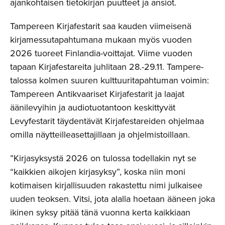
ajankohtaisen tietokirjan puutteet ja ansiot.
Tampereen Kirjafestarit saa kauden viimeisenä
kirjamessutapahtumana mukaan myös vuoden
2026 tuoreet Finlandia-voittajat. Viime vuoden
tapaan Kirjafestareita juhlitaan 28.-29.11. Tampere-
talossa kolmen suuren kulttuuritapahtuman voimin:
Tampereen Antikvaariset Kirjafestarit ja laajat
äänilevyihin ja audiotuotantoon keskittyvät
Levyfestarit täydentävät Kirjafestareiden ohjelmaa
omilla näytteilleasettajillaan ja ohjelmistoillaan.
”Kirjasyksystä 2026 on tulossa todellakin nyt se
“kaikkien aikojen kirjasyksy”, koska niin moni
kotimaisen kirjallisuuden rakastettu nimi julkaisee
uuden teoksen. Vitsi, jota alalla hoetaan ääneen joka
ikinen syksy pitää tänä vuonna kerta kaikkiaan