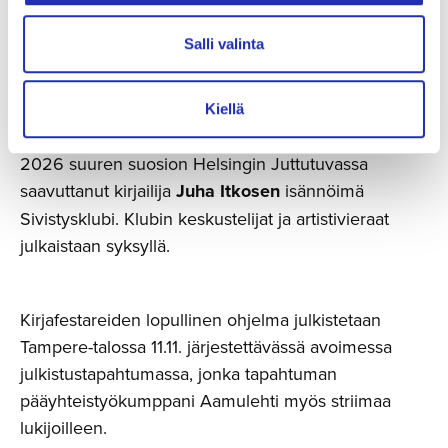
järjestetään myös lauantaina 28.11. kaksi uutta
klubitapahtumaa: Pirkkalaiskirjailjoiden kuratoima
Salli valinta
Sitaattiklubi saa Kirjafestareiden viimeiselle tunnille
vieraakseen kirjailija
Tommi Kinnusen.
Jatkoklubina
itse festivaaliohjelman jälkeen järjestetään Väinö
Kiellä
Tannerin säätiön Kirjafestareille tuottama, keväällä
2026 suuren suosion Helsingin Juttutuvassa
saavuttanut kirjailija
Juha Itkosen
isännöimä
Sivistysklubi. Klubin keskustelijat ja artistivieraat
julkaistaan syksyllä.
Kirjafestareiden lopullinen ohjelma julkistetaan
Tampere-talossa 11.11. järjestettävässä avoimessa
julkistustapahtumassa, jonka tapahtuman
pääyhteistyökumppani Aamulehti myös striimaa
lukijoilleen.