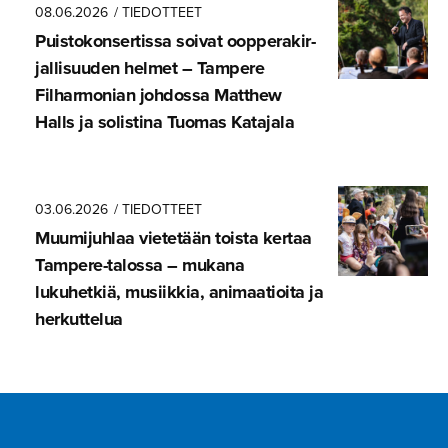
08.06.2026
/ TIEDOTTEET
Puistokon­ser­tissa soivat oopperakir­
jal­li­suuden helmet – Tampere
Filharmonian johdossa Matthew
Halls ja solistina Tuomas Katajala
03.06.2026
/ TIEDOTTEET
Muumijuhlaa vietetään toista kertaa
Tampere-ta­lossa – mukana
lukuhetkiä, musiikkia, animaatioita ja
herkuttelua