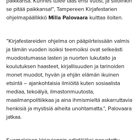
paikkansa. Kunnes tulee taas ensi vuosi, ja silloinkin
se pitää paikkansa!”, Tampereen Kirjafestarien
ohjelmapäällikkö
Milla
Palovaara
kuittaa iloiten.
”Kirjafestareiden ohjelma on pääpiirteissään valmis
ja tämän vuoden isoiksi teemoiksi ovat selkeästi
muodostumassa lasten ja nuorten lukutaito ja
koulutuksen haasteet, kirjallisuuden ja tarinoiden
monet muodot, hyvän ja ehjän elämän ikuinen
etsintä – ajankohtaisia ilmiöitä kuten sosiaalista
mediaa, tekoälyä, ilmastonmuutosta,
maailmanpolitiikkaa ja aina ihmismieltä askarruttavia
henkisiä ja mystisiä aiheita unohtamatta.”, Palovaara
jatkaa.
Suomalaisen kirjaviennin edistäjäksi perustettu