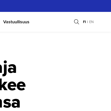
Vastuullisuus
FI
EN
aja
kee
nsa