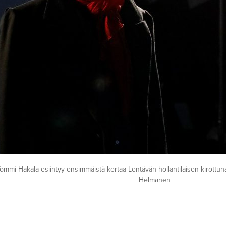
Tommi Hakala esiintyy ensimmäistä kertaa Lentävän hollantilaisen kirottu
Helmanen