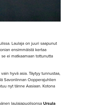
issa. Laulaja on juuri saapunut
fonian ensimmäistä kertaa
o, se ei matkaamaan tottunutta
 vain hyvä asia. Täytyy tunnustaa,
sällä Savonlinnan Oopperajuhlien
entuu nyt tänne Aasiaan. Kotona
a hänen laulajapuolisonsa
Ursula