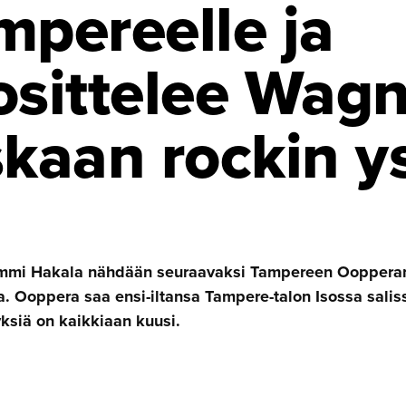
mpereelle ja
osittelee Wagn
skaan rockin ys
ommi Hakala nähdään seuraavaksi Tampereen Oopperan 
a. Ooppera saa ensi-iltansa Tampere-talon Isossa salis
ksiä on kaikkiaan kuusi.