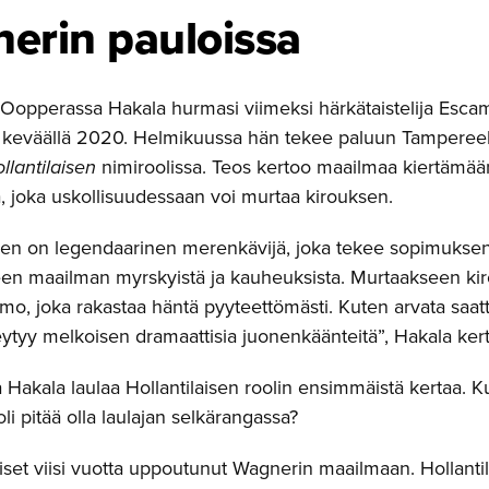
erin pauloissa
opperassa Hakala hurmasi viimeksi härkätaistelija Escam
 keväällä 2020. Helmikuussa hän tekee paluun Tamperee
llantilaisen
nimiroolissa. Teos kertoo maailmaa kiertämään 
, joka uskollisuudessaan voi murtaa kirouksen.
inen on legendaarinen merenkävijä, joka tekee sopimukse
een maailman myrskyistä ja kauheuksista. Murtaakseen kir
imo, joka rakastaa häntä pyyteettömästi. Kuten arvata saat
eytyy melkoisen dramaattisia juonenkäänteitä”, Hakala ker
 Hakala laulaa Hollantilaisen roolin ensimmäistä kertaa. K
ooli pitää olla laulajan selkärangassa?
iset viisi vuotta uppoutunut Wagnerin maailmaan. Hollant