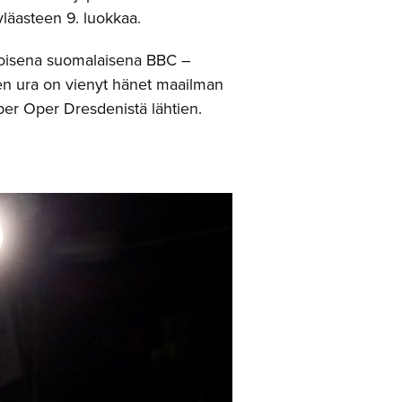
 yläasteen 9. luokkaa.
toisena suomalaisena BBC –
inen ura on vienyt hänet maailman
er Oper Dresdenistä lähtien.