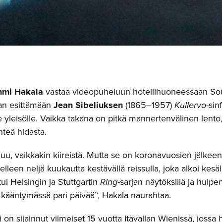
mi Hakala
vastaa videopuheluun hotellihuoneessaan Soul
an esittämään
Jean Sibeliuksen
(1865–1957)
Kullervo
-sin
e yleisölle. Vaikka takana on pitkä mannertenvälinen lent
teä hidasta.
u, vaikkakin kiireistä. Mutta se on koronavuosien jälkeen
elleen neljä kuukautta kestävällä reissulla, joka alkoi ke
tkui Helsingin ja Stuttgartin
Ring
-sarjan näytöksillä ja huip
 kääntymässä pari päivää”, Hakala naurahtaa.
 on sijainnut viimeiset 15 vuotta Itävallan Wienissä, joss