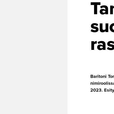
Ta
su
ra
Baritoni T
nimirooliss
2023. Esity