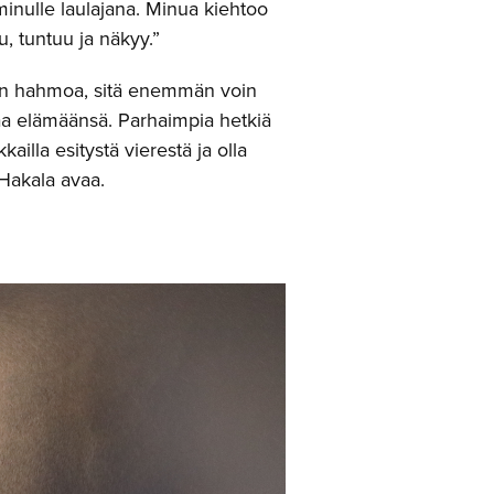
inulle laulajana. Minua kiehtoo
, tuntuu ja näkyy.”
än hahmoa, sitä enemmän voin
omaa elämäänsä. Parhaimpia hetkiä
kailla esitystä vierestä ja olla
 Hakala avaa.