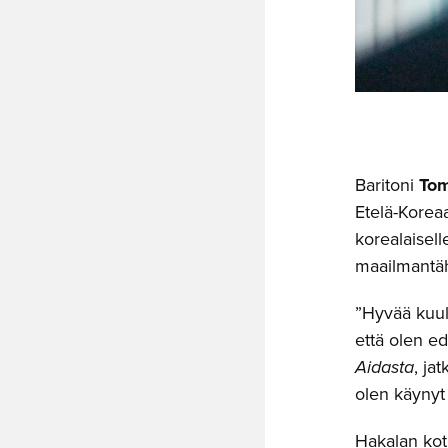
Baritoni
Tom
Etelä-Korea
korealaisell
maailmantäh
”Hyvää kuulu
että olen ed
Aidasta
, ja
olen käynyt
Hakalan koti