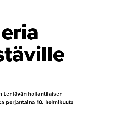
eria
täville
Lentävän hollantilaisen
sa perjantaina 10. helmikuuta