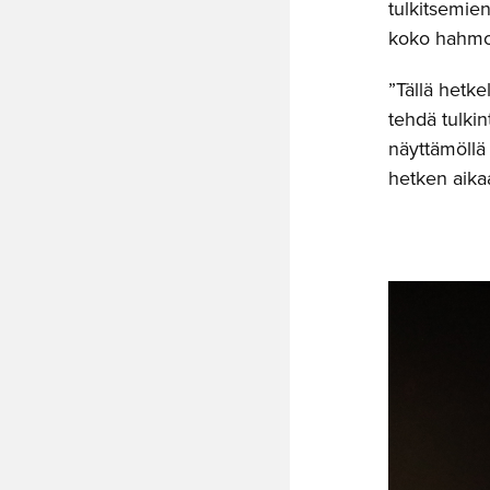
tulkitsemie
koko hahmon
”Tällä hetk
tehdä tulkin
näyttämöllä 
hetken aikaa