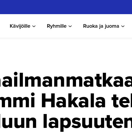
Kävijöille
Ryhmille
Ruoka ja juoma
ailman­mat­ka
mmi Hakala te
luun lapsuute