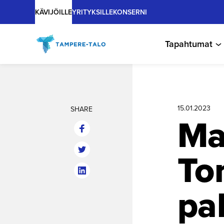
Main
Hyppää
KÄVIJÖILLE
YRITYKSILLE
KONSERNI
sisältöön
Tapahtumat
15.01.2023
SHARE
Ma
To
pa