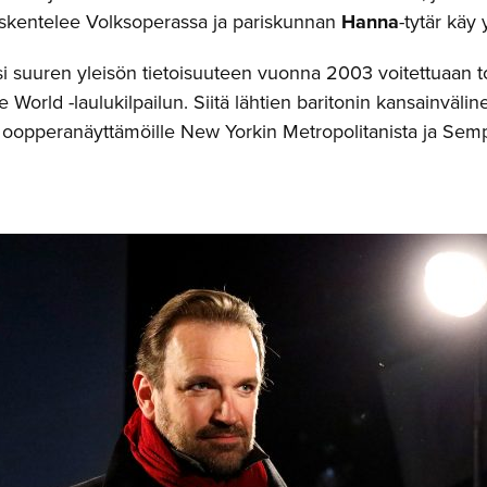
skentelee Volksoperassa ja pariskunnan
Hanna
-tytär käy
i suuren yleisön tietoisuuteen vuonna 2003 voitettuaan 
e World -laulukilpailun. Siitä lähtien baritonin kansainväl
 oopperanäyttämöille New Yorkin Metropolitanista ja Semp