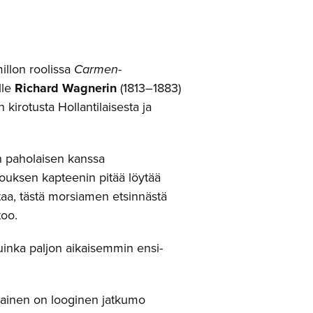
illon roolissa
Carmen
-
lle
Richard Wagnerin
(1813–1883)
kirotusta Hollantilaisesta ja
n paholaisen kanssa
ouksen kapteenin pitää löytää
taa, tästä morsiamen etsinnästä
too.
uinka paljon aikaisemmin ensi-
ilainen on looginen jatkumo