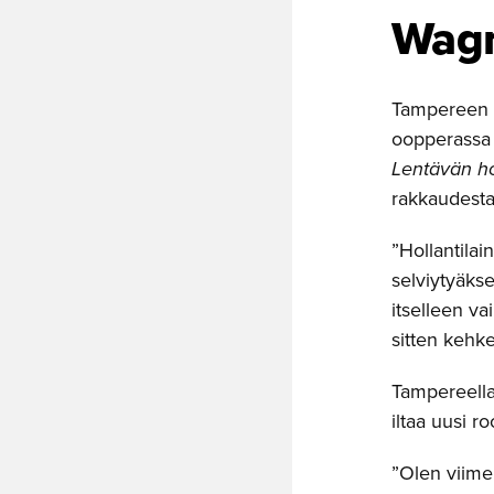
Wagn
Tampereen O
oopperassa
Lentävän ho
rakkaudesta
”Hollantila
selviytyäks
itselleen va
sitten kehk
Tampereella
iltaa uusi r
”Olen viime