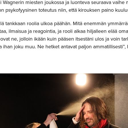
ni Wagnerin miesten joukossa ja luonteva seuraava vaihe m
 psykofyysinen toteutus niin, että kirouksen paino kuuluu
ellä tankkaan roolia ulkoa päähän. Mitä enemmän ymmärr
taa, ilmaisua ja reagointia, ja rooli alkaa hiljalleen elää 
ovat ne, jolloin ikään kuin pääsen itsestäni ulos ja voin tark
 ihan joku muu. Ne hetket antavat paljon ammatillisesti”,