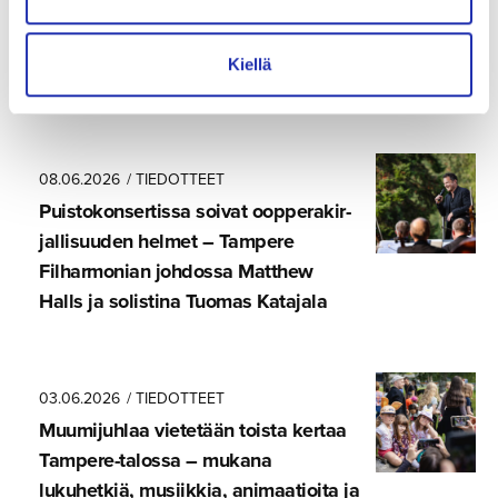
Kiellä
LUE LISÄÄ
08.06.2026
/ TIEDOTTEET
Puistokon­ser­tissa soivat oopperakir­
jal­li­suuden helmet – Tampere
Filharmonian johdossa Matthew
Halls ja solistina Tuomas Katajala
03.06.2026
/ TIEDOTTEET
Muumijuhlaa vietetään toista kertaa
Tampere-ta­lossa – mukana
lukuhetkiä, musiikkia, animaatioita ja