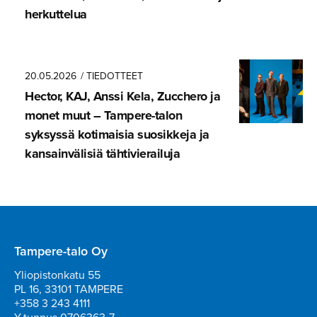
herkuttelua
20.05.2026
/ TIEDOTTEET
Hector, KAJ, Anssi Kela, Zucchero ja
monet muut – Tampere-talon
syksyssä kotimaisia suosikkeja ja
kansainvä­lisiä tähtivie­railuja
Tampere-talo Oy
Yliopistonkatu 55
PL 16, 33101 TAMPERE
+358 3 243 4111