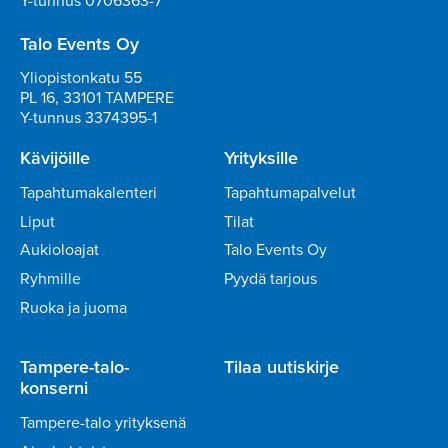
Y-tunnus 0706363-7
Talo Events Oy
Yliopistonkatu 55
PL 16, 33101 TAMPERE
Y-tunnus 3374395-1
Kävijöille
Yrityksille
Tapahtumakalenteri
Tapahtumapalvelut
Liput
Tilat
Aukioloajat
Talo Events Oy
Ryhmille
Pyydä tarjous
Ruoka ja juoma
Tampere-talo-
Tilaa uutiskirje
konserni
Tampere-talo yrityksenä