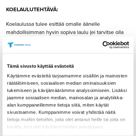
KOELAULUTEHTÄVÄ:
​Koelaulussa tulee esittää omalle äänelle
mahdollisimman hyvin sopiva laulu (ei tarvitse olla
aaria), joka antaa riittävän monipuolisen kuvan
laulajan äänityypistä, äänialasta, musikaalisuudesta
ja yleisestä esitystaidosta. Laulun tai sen osan tulee
olla pituudeltaan n. 2–4 minuuttia.
Tämä sivusto käyttää evästeitä
Käytämme evästeitä tarjoamamme sisällön ja mainosten
Ilmoittau­tuminen
räätälöimiseen, sosiaalisen median ominaisuuksien
tukemiseen ja kävijämäärämme analysoimiseen. Lisäksi
jaamme sosiaalisen median, mainosalan ja analytiikka-
Ilmoittaudu mukaan koelauluihin sunnuntaihin
alan kumppaneillemme tietoja siitä, miten käytät
31.8.2025 mennessä.
sivustoamme. Kumppanimme voivat yhdistää näitä
tietoja muihin tietoihin, joita olet antanut heille tai joita on
ILMOITTAUDU MUKAAN
kerätty, kun olet käyttänyt heidän palvelujaan.