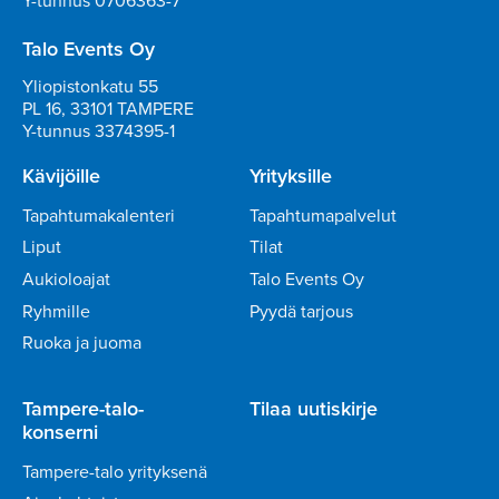
Y-tunnus 0706363-7
Talo Events Oy
Yliopistonkatu 55
PL 16, 33101 TAMPERE
Y-tunnus 3374395-1
Kävijöille
Yrityksille
Tapahtumakalenteri
Tapahtumapalvelut
Liput
Tilat
Aukioloajat
Talo Events Oy
Ryhmille
Pyydä tarjous
Ruoka ja juoma
Tampere-talo-
Tilaa uutiskirje
konserni
Tampere-talo yrityksenä