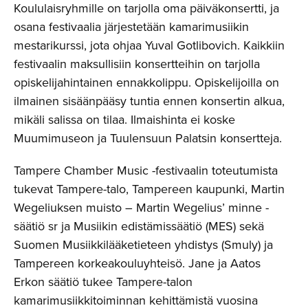
Koululaisryhmille on tarjolla oma päiväkonsertti, ja
osana festivaalia järjestetään kamarimusiikin
mestarikurssi, jota ohjaa Yuval Gotlibovich. Kaikkiin
festivaalin maksullisiin konsertteihin on tarjolla
opiskelijahintainen ennakkolippu. Opiskelijoilla on
ilmainen sisäänpääsy tuntia ennen konsertin alkua,
mikäli salissa on tilaa. Ilmaishinta ei koske
Muumimuseon ja Tuulensuun Palatsin konsertteja.
Tampere Chamber Music -festivaalin toteutumista
tukevat Tampere-talo, Tampereen kaupunki, Martin
Wegeliuksen muisto – Martin Wegelius’ minne -
säätiö sr ja Musiikin edistämissäätiö (MES) sekä
Suomen Musiikkilääketieteen yhdistys (Smuly) ja
Tampereen korkeakouluyhteisö. Jane ja Aatos
Erkon säätiö tukee Tampere-talon
kamarimusiikkitoiminnan kehittämistä vuosina