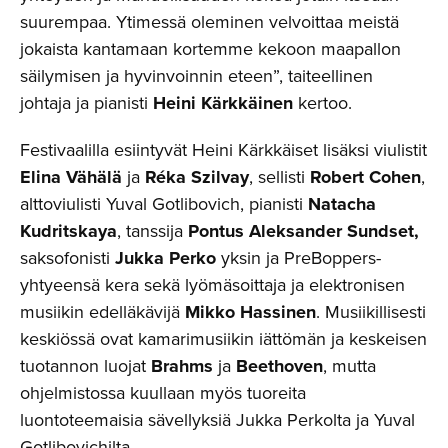
suurempaa. Ytimessä oleminen velvoittaa meistä
jokaista kantamaan kortemme kekoon maapallon
säilymisen ja hyvinvoinnin eteen”, taiteellinen
johtaja ja pianisti
Heini Kärkkäinen
kertoo.
Festivaalilla esiintyvät Heini Kärkkäiset lisäksi viulistit
Elina Vähälä
ja
Réka Szilvay
, sellisti
Robert Cohen
,
alttoviulisti Yuval Gotlibovich, pianisti
Natacha
Kudritskaya
, tanssija
Pontus Aleksander Sundset,
saksofonisti
Jukka Perko
yksin ja PreBoppers-
yhtyeensä kera sekä lyömäsoittaja ja elektronisen
musiikin edelläkävijä
Mikko Hassinen
. Musiikillisesti
keskiössä ovat kamarimusiikin iättömän ja keskeisen
tuotannon luojat
Brahms
ja
Beethoven
, mutta
ohjelmistossa kuullaan myös tuoreita
luontoteemaisia sävellyksiä Jukka Perkolta ja Yuval
Gotlibovichilta.