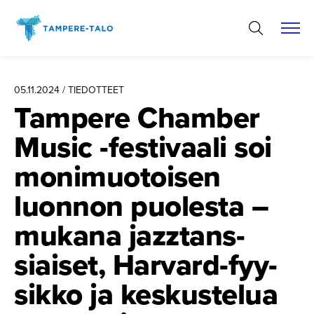
Hyppää
sisältöön
05.11.2024 / TIEDOTTEET
Tampere Chamber
Music -festivaali soi
monimuotoisen
luonnon puolesta –
mukana jazztans­
siaiset, Harvard-fyy­
sikko ja keskustelua