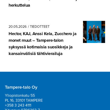
herkuttelua
20.05.2026
/ TIEDOTTEET
Hector, KAJ, Anssi Kela, Zucchero ja
monet muut – Tampere-talon
syksyssä kotimaisia suosikkeja ja
kansainvä­lisiä tähtivie­railuja
Tampere-talo Oy
Yliopistonkatu 55
PL 16, 33101 TAMPERE
+358 3 243 4111