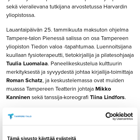
sekä vierailevana tutkijana arvostetussa Harvardin
yliopistossa.
Lauantaipäivän 25. tammikuuta maksuton ohjelma
Tampere-talon Pienessä salissa on osa Tampereen
yliopiston Tiedon valoa -tapahtumaa. Luennoitsijana
kuullaan fysioterapeutti, tietokirjailija ja pilatesohjaaja
Tuulia Luomalaa
. Paneelikeskustelua kulttuurin
merkityksestä ja syvyydestä johtaa kirjailija-toimittaja
Roman Schatz
, ja keskustelemassa ovat muiden
muassa Tampereen Teatterin johtaja
Mikko
Kanninen
sekä tanssija-koreografi
Tiina Lindfors
.
Perjantaina 24. tammikuuta festivaalin muusikot
jalkautuvat iltapäivän kahvilakonserttiin Tampereen
keskustan Fazer Café -kahvilaan. Perjantai-iltana
festivaali laajenee ensimmäistä kertaa Tuulensuun
Tämä sivusto käyttää evästeitä