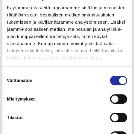
Palatsiin, jossa pidetään tanssiaiset vanhan jazzin
Käytämme evästeitä tarjoamamme sisällön ja mainosten
rytmiin saksofonisti Jukka Perkon ja PreBoppers-
räätälöimiseen, sosiaalisen median ominaisuuksien
yhtyeen johdolla. Menevälle jazzkeikalle voi
tukemiseen ja kävijämäärämme analysoimiseen. Lisäksi
pukeutua teeman mukaisesti ja tarjolla on näyttävää
jaamme sosiaalisen median, mainosalan ja analytiikka-
lindy hop -tanssia sekä Show & Dinner -ruokailu.
alan kumppaneillemme tietoja siitä, miten käytät
sivustoamme. Kumppanimme voivat yhdistää näitä
”Koko Tampere Chamber Music -festivaali lähti
tietoja muihin tietoihin, joita olet antanut heille tai joita on
kerätty, kun olet käyttänyt heidän palvelujaan.
aikoinaan liikkeelle ajatuksesta hengityksen, liikkeen
ja energian osuudesta musiikin ymmärtämiseen ja
Suostumuksen
muusikon hyvinvointiin. Tanssi on ollut mukana joka
Välttämätön
valinta
vuosi ja tänä vuonna pääsemme kaikki myös itse
tanssimaan”, Heini Kärkkäinen vinkkaa.
Mieltymykset
Festivaalin
Ytimessä
-nimikkokonsertissa lauantaina
25. tammikuuta kuullaan
Dmitri Šostakovitšin
Tilastot
viimeiseksi jäänyt teos
Sonaatti alttoviululle ja
pianolle
, ukrainalaisen säveltäjän
Valentin