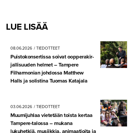
LUE LISÄÄ
08.06.2026
/ TIEDOTTEET
Puistokon­ser­tissa soivat oopperakir­
jal­li­suuden helmet – Tampere
Filharmonian johdossa Matthew
Halls ja solistina Tuomas Katajala
03.06.2026
/ TIEDOTTEET
Muumijuhlaa vietetään toista kertaa
Tampere-ta­lossa – mukana
lukuhetkiä, musiikkia, animaatioita ja