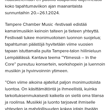
koko tapahtumaviikon ajan maanantaista
sunnuntaihin 20.–26.1.2024.
Tampere Chamber Music -festivaali edistää
kamarimusiikin keinoin taiteen ja tieteen yhteyttä.
Festivaali tukee monimuotoisen luonnon suojelua;
tapahtuman päästöjä hyvitetään viime vuosien
tapaan istuttamalla puita Tampere-talon hiilinieluun
Lempäälässä. Kantava teema ”Ytimessä – In the
Core” pureutuu konsertein, workshopein ja luennoin
musiikin ja hyvinvoinnin ytimeen.
”Olen viime aikoina ajatellut paljon monimuotoista
luontoa. On käsittämätöntä ja ihmeellistä, kuinka
tarkoituksenmukaisesti kaikella on siellä oma tilansa
ja roolinsa. Musiikki ja luonto tarjoavat ihmiselle
yhteyden ja mahdollisuuden kokea jotain itseään