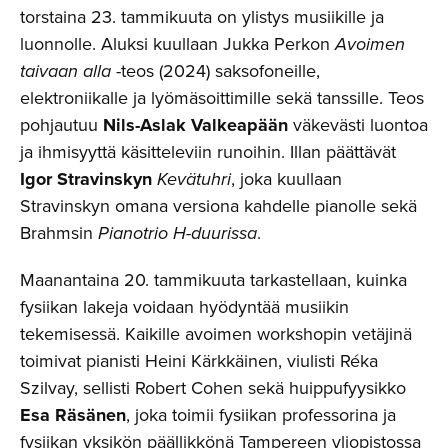
torstaina 23. tammikuuta on ylistys musiikille ja
luonnolle. Aluksi kuullaan Jukka Perkon
Avoimen
taivaan alla
-teos (2024) saksofoneille,
elektroniikalle ja lyömäsoittimille sekä tanssille. Teos
pohjautuu
Nils-Aslak Valkeapään
väkevästi luontoa
ja ihmisyyttä käsitteleviin runoihin. Illan päättävät
Igor Stravinskyn
Kevätuhri
, joka kuullaan
Stravinskyn omana versiona kahdelle pianolle sekä
Brahmsin
Pianotrio H-duurissa
.
Maanantaina 20. tammikuuta tarkastellaan, kuinka
fysiikan lakeja voidaan hyödyntää musiikin
tekemisessä. Kaikille avoimen workshopin vetäjinä
toimivat pianisti Heini Kärkkäinen, viulisti Réka
Szilvay, sellisti Robert Cohen sekä huippufyysikko
Esa Räsänen
, joka toimii fysiikan professorina ja
fysiikan yksikön päällikkönä Tampereen yliopistossa