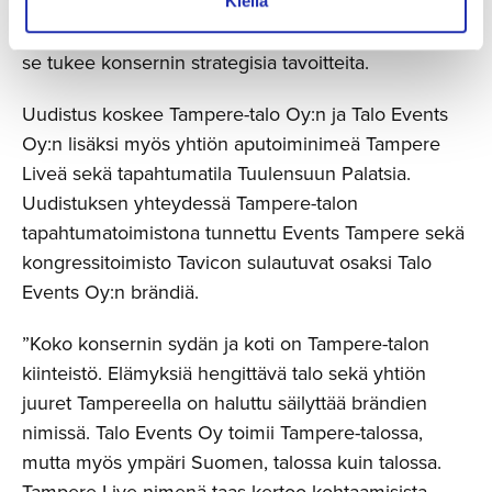
tarinaa. Brändiuudistus on mennyt vahvasti
Kiellä
käsikädessä uuden yhtiömallin muutoksen kanssa ja
se tukee konsernin strategisia tavoitteita.
Uudistus koskee Tampere-talo Oy:n ja Talo Events
Oy:n lisäksi myös yhtiön aputoiminimeä Tampere
Liveä sekä tapahtumatila Tuulensuun Palatsia.
Uudistuksen yhteydessä Tampere-talon
tapahtumatoimistona tunnettu Events Tampere sekä
kongressitoimisto Tavicon sulautuvat osaksi Talo
Events Oy:n brändiä.
”Koko konsernin sydän ja koti on Tampere-talon
kiinteistö. Elämyksiä hengittävä talo sekä yhtiön
juuret Tampereella on haluttu säilyttää brändien
nimissä. Talo Events Oy toimii Tampere-talossa,
mutta myös ympäri Suomen, talossa kuin talossa.