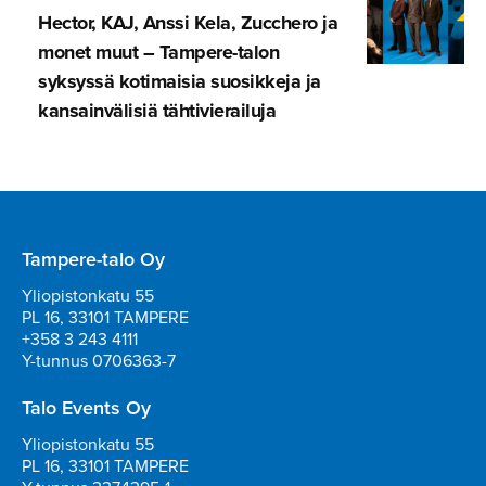
Hector, KAJ, Anssi Kela, Zucchero ja
monet muut – Tampere-talon
syksyssä kotimaisia suosikkeja ja
kansainvä­lisiä tähtivie­railuja
Tampere-talo Oy
Yliopistonkatu 55
PL 16, 33101 TAMPERE
+358 3 243 4111
Y-tunnus 0706363-7
Talo Events Oy
Yliopistonkatu 55
PL 16, 33101 TAMPERE