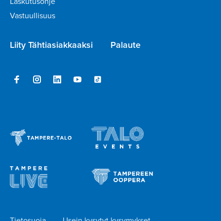
Laskutusohje
Vastuullisuus
Liity Tähtiasiakkaaksi
Palaute
Tietosuoja
Usein kysytyt kysymykset