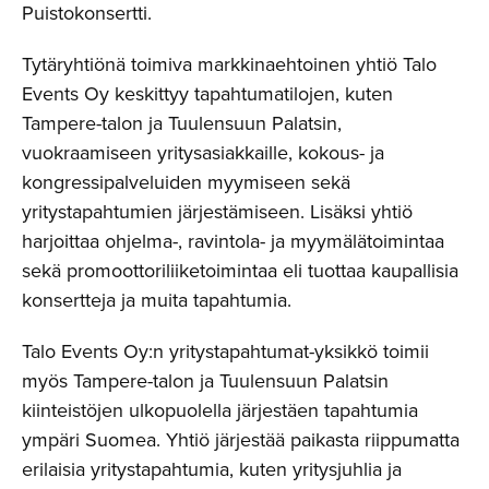
Puistokonsertti.
Tytäryhtiönä toimiva markkinaehtoinen yhtiö Talo
Events Oy keskittyy tapahtumatilojen, kuten
Tampere-talon ja Tuulensuun Palatsin,
vuokraamiseen yritysasiakkaille, kokous- ja
kongressipalveluiden myymiseen sekä
yritystapahtumien järjestämiseen. Lisäksi yhtiö
harjoittaa ohjelma-, ravintola- ja myymälätoimintaa
sekä promoottoriliiketoimintaa eli tuottaa kaupallisia
konsertteja ja muita tapahtumia.
Talo Events Oy:n yritystapahtumat-yksikkö toimii
myös Tampere-talon ja Tuulensuun Palatsin
kiinteistöjen ulkopuolella järjestäen tapahtumia
ympäri Suomea. Yhtiö järjestää paikasta riippumatta
erilaisia yritystapahtumia, kuten yritysjuhlia ja