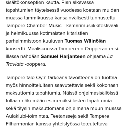
sisältökonseptien kautta. Pian alkavassa
tapahtumien täyteisessä vuodessa koetaan muiden
muassa tammikuussa kansainvälisesti tunnustettu
Tampere Chamber Music –kamarimusiikkifestivaali
ja helmikuussa kotimaisten kitaristien
parhaimmistoon kuuluvan
Tuomas Wäinölän
konsertti. Maaliskuussa Tampereen Oopperan ensi-
illassa nähdään
Samuel Harjanteen
ohjaama
La
Traviata
-ooppera.
Tampere-talo Oy:n tärkeänä tavoitteena on tuottaa
myös hinnoittelultaan saavutettavia sekä kokonaan
maksuttomia tapahtumia. Näissä ohjelmasisällöissä
tullaan näkemään esimerkiksi lasten tapahtumia
sekä täysin maksuttomana ohjelmana muun muassa
Aulaklubi-toimintaa, Teetansseja sekä Tampere
Filharmonian kanssa yhteistyössä toteutettava