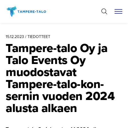
Hyppää
sisältöön
15.12.2023 / TIEDOTTEET
Tampere-talo Oy ja
Talo Events Oy
muodostavat
Tampere-ta­lo-kon­
sernin vuoden 2024
alusta alkaen