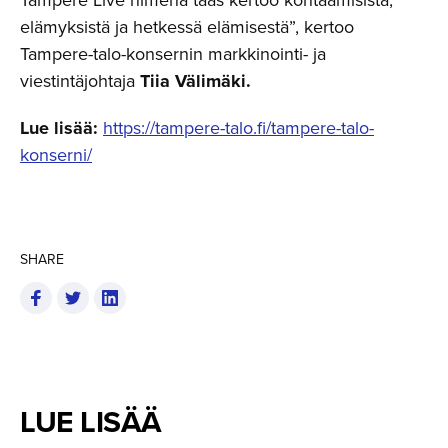
Tampere Live nimenä taas kertoo kohtaamisista,
elämyksistä ja hetkessä elämisestä”, kertoo
Tampere-talo-konsernin markkinointi- ja
viestintäjohtaja
Tiia Välimäki.
Lue lisää:
https://tampere-talo.fi/tampere-talo-
konserni/
SHARE
LUE LISÄÄ