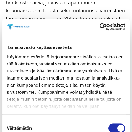
henkilöstöpäiviä, ja vastaa tapahtumien
kokonaissuunnittelusta sekä tuotannosta varmistaen
tapahtuman sujuvuuden. Yhtiön kongressipalvelut
eli ns. PCO-yksikkö on erikoistunut sekä
kansainvälisten että kotimaisten tieteellisten
kongressien, kokousten ja seminaarien
Tämä sivusto käyttää evästeitä
järjestämiseen valtakunnallisesti.
Käytämme evästeitä tarjoamamme sisällön ja mainosten
Talo Events Oy tuottaa kuluttajille suunnattuja
räätälöimiseen, sosiaalisen median ominaisuuksien
tukemiseen ja kävijämäärämme analysoimiseen. Lisäksi
konsertteja ja tapahtumia pääasiassa Tampere-talon
jaamme sosiaalisen median, mainosalan ja analytiikka-
ulkopuolella. Näihin kuuluvat tapahtumat ja konsertit
alan kumppaneillemme tietoja siitä, miten käytät
Tuulensuun Palatsissa, mutta lisäksi yhtiö tuottaa
sivustoamme. Kumppanimme voivat yhdistää näitä
kiertueita ja areenakokoluokan tapahtumia
tietoja muihin tietoihin, joita olet antanut heille tai joita on
aputoiminimellään Tampere Live.
kerätty, kun olet käyttänyt heidän palvelujaan.
Tampere Liven ensimmäisenä kiertueena on
Suostumuksen
julkaistu
Osmo Ikosen
,
Lenni-Kalle Taipaleen
,
Välttämätön
valinta