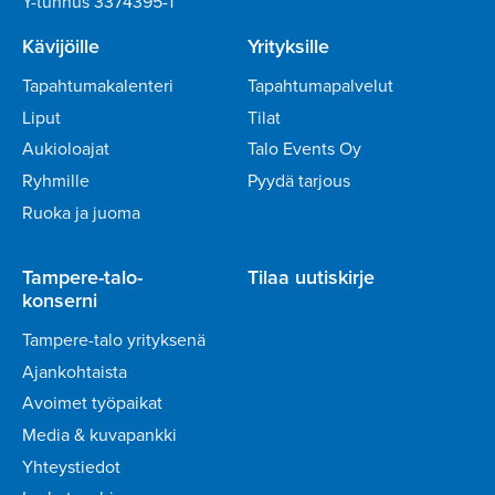
Y-tunnus 3374395-1
Kävijöille
Yrityksille
Tapahtumakalenteri
Tapahtumapalvelut
Liput
Tilat
Aukioloajat
Talo Events Oy
Ryhmille
Pyydä tarjous
Ruoka ja juoma
Tampere-talo-
Tilaa uutiskirje
konserni
Tampere-talo yrityksenä
Ajankohtaista
Avoimet työpaikat
Media & kuvapankki
Yhteystiedot