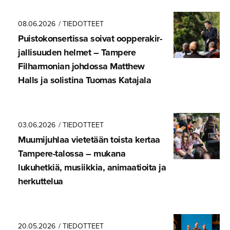
08.06.2026
/ TIEDOTTEET
Puistokon­ser­tissa soivat oopperakir­
jal­li­suuden helmet – Tampere
Filharmonian johdossa Matthew
Halls ja solistina Tuomas Katajala
03.06.2026
/ TIEDOTTEET
Muumijuhlaa vietetään toista kertaa
Tampere-ta­lossa – mukana
lukuhetkiä, musiikkia, animaatioita ja
herkuttelua
20.05.2026
/ TIEDOTTEET