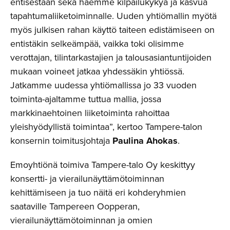
entisestään sekä haemme kilpailukykyä ja kasvua
tapahtumaliiketoiminnalle. Uuden yhtiömallin myötä
myös julkisen rahan käyttö taiteen edistämiseen on
entistäkin selkeämpää, vaikka toki olisimme
verottajan, tilintarkastajien ja talousasiantuntijoiden
mukaan voineet jatkaa yhdessäkin yhtiössä.
Jatkamme uudessa yhtiömallissa jo 33 vuoden
toiminta-ajaltamme tuttua mallia, jossa
markkinaehtoinen liiketoiminta rahoittaa
yleishyödyllistä toimintaa”, kertoo Tampere-talon
konsernin toimitusjohtaja
Paulina Ahokas
.
Emoyhtiönä toimiva Tampere-talo Oy keskittyy
konsertti- ja vierailunäyttämötoiminnan
kehittämiseen ja tuo näitä eri kohderyhmien
saataville Tampereen Oopperan,
vierailunäyttämötoiminnan ja omien