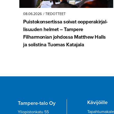
08.06.2026
/ TIEDOTTEET
Puistokon­ser­tissa soivat oopperakir­jal­
li­suuden helmet – Tampere
Filharmonian johdossa Matthew Halls
ja solistina Tuomas Katajala
Kävijöille
Tampere-talo Oy
Tapahtumakale
Yliopistonkatu 55