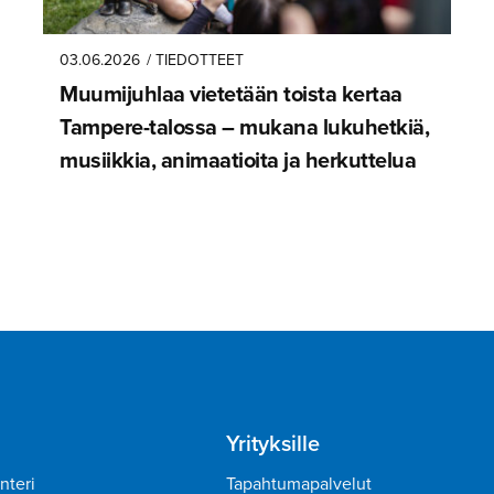
03.06.2026
/ TIEDOTTEET
Muumijuhlaa vietetään toista kertaa
Tampere-ta­lossa – mukana lukuhetkiä,
musiikkia, animaatioita ja herkuttelua
Yrityksille
nteri
Tapahtumapalvelut