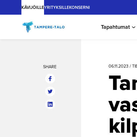
Main
Hyppää
KÄVIJÖILLE
YRITYKSILLE
KONSERNI
sisältöön
Tapahtumat
06.11.2023 / 
SHARE
Ta
vas
kil