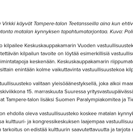
ja Virkki käyvät Tampere-talon Teetansseilla aina kun ehti
tonta matalan kynnyksen tapahtumatarjontaa. Kuva: Poli
o kilpailee Keskuskauppakamarin Vuoden vastuullisuusteko 
stettävän kilpailun tavoite on löytää esimerkillisiä vastuulli
imintatapoja keskenään. Keskuskauppakamarin riippumato
sittain enintään kolme vaikuttavinta vastuullisuustekoa kilp
ullisuusteko valitaan yleisöäänestyksellä, joka alkoi maa
eskiviikkona 15. marraskuuta Suuressa yritysvastuupäiväss
ovat Tampere-talon lisäksi Suomen Paralympiakomitea ja T
on ehdolla oleva vastuullisuusteko koskee matalan kynn
osa kulttuuri- ja kongressikeskuksen laajempaa vastuullis
tarkoitus on edistää kulttuurin saavutettavuutta ja tarjota