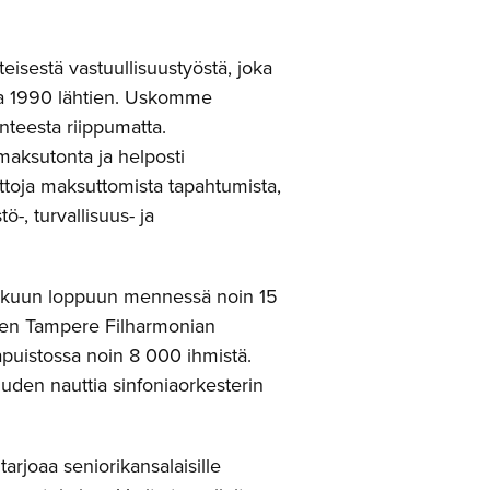
eisestä vastuullisuustyöstä, joka
ta 1990 lähtien. Uskomme
lanteesta riippumatta.
aksutonta ja helposti
ittoja maksuttomista tapahtumista,
-, turvallisuus- ja
lokuun loppuun mennessä noin 15
inen Tampere Filharmonian
apuistossa noin 8 000 ihmistä.
uuden nauttia sinfoniaorkesterin
tarjoaa seniorikansalaisille