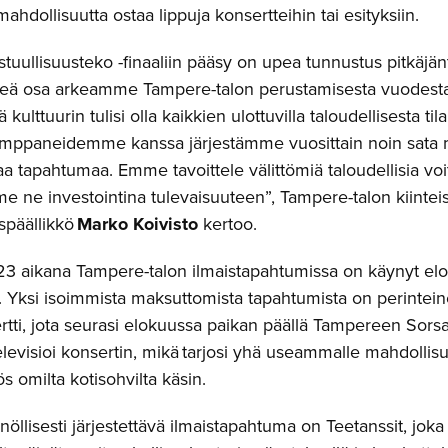
e mahdollisuutta ostaa lippuja konsertteihin tai esityksiin.
uullisuusteko -finaaliin pääsy on upea tunnustus pitkäjänt
rkeä osa arkeamme Tampere-talon perustamisesta vuodes
ä kulttuurin tulisi olla kaikkien ulottuvilla taloudellisesta ti
mppaneidemme kanssa järjestämme vuosittain noin sata m
a tapahtumaa. Emme tavoittele välittömiä taloudellisia vo
ne investointina tulevaisuuteen”, Tampere-talon kiinteistö
späällikkö
Marko Koivisto
kertoo.
 aikana Tampere-talon ilmaistapahtumissa on käynyt e
. Yksi isoimmista maksuttomista tapahtumista on perinte
rtti, jota seurasi elokuussa paikan päällä Tampereen Sors
elevisioi konsertin, mikä tarjosi yhä useammalle mahdollis
s omilta kotisohvilta käsin.
öllisesti järjestettävä ilmaistapahtuma on Teetanssit, joka 