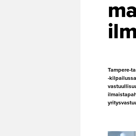
ma
ilm
Tampere-ta
-kilpailuss
vastuullis
ilmaistapa
yritysvast