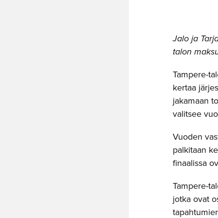
Jalo ja Tar
talon maksu
Tampere-tal
kertaa järje
jakamaan to
valitsee vuo
Vuoden vastu
palkitaan k
finaalissa 
Tampere-tal
jotka ovat 
tapahtumien 