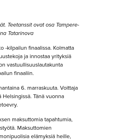
vät. Teetanssit ovat osa Tampere-
na Tatarinova
-kilpailun finaalissa. Kolmatta
suustekoja ja innostaa yrityksiä
n vastuullisuuslautakunta
ailun finaaliin.
nantaina 6. marraskuuta. Voittaja
ä Helsingissä. Tänä vuonna
ietoevry.
yksen maksuttomia tapahtumia,
uustyötä. Maksuttomien
 monipuolisia elämyksiä heille,