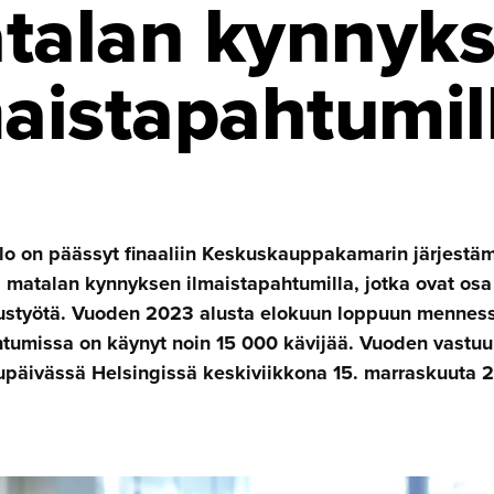
talan kynnyk
aista­pah­tumil
lo on päässyt finaaliin Keskuskauppakamarin järjestä
a matalan kynnyksen ilmaistapahtumilla, jotka ovat os
uustyötä. Vuoden 2023 alusta elokuun loppuun mennes
htumissa on käynyt noin 15 000 kävijää. Vuoden vastuu
uupäivässä Helsingissä keskiviikkona 15. marraskuuta 