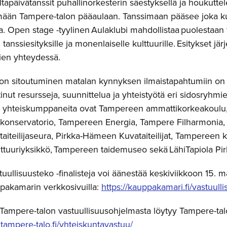
ltapäivätanssit puhallinorkesterin säestyksellä ja houkuttel
mään Tampere-talon pääaulaan. Tanssimaan pääsee joka
. Open stage -tyylinen Aulaklubi mahdollistaa puolestaan 
 tanssiesityksille ja monenlaiselle kulttuurille. Esitykset jä
ien yhteydessä.
on sitoutuminen matalan kynnyksen ilmaistapahtumiin on 
inut resursseja, suunnittelua ja yhteistyötä eri sidosryhm
ia yhteiskumppaneita ovat Tampereen ammattikorkeakoulu,
nservatorio, Tampereen Energia, Tampere Filharmonia, Yleis
aiteilijaseura, Pirkka-Hämeen Kuvataiteilijat, Tampereen
ttuuriyksikkö, Tampereen taidemuseo sekä LähiTapiola 
ullisuusteko -finalisteja voi äänestää keskiviikkoon 15. m
akamarin verkkosivuilla:
https://kauppakamari.fi/vastuull
 Tampere-talon vastuullisuusohjelmasta löytyy Tampere-tal
tampere-talo.fi/yhteiskuntavastuu/