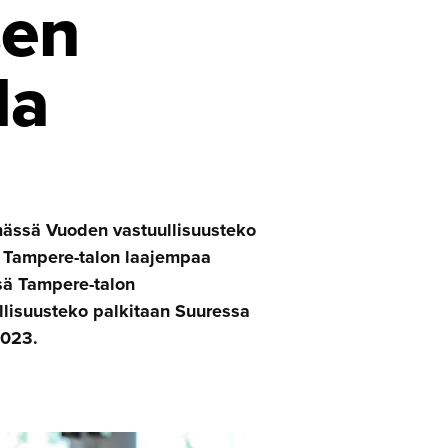
sen
la
mässä Vuoden vastuullisuusteko
a Tampere-talon laajempaa
sä Tampere-talon
llisuusteko palkitaan Suuressa
2023.