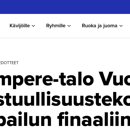
Kävijöille
Ryhmille
Ruoka ja juoma
TIEDOTTEET
mpere-talo Vu
tuulli­suusteko
pailun finaalii