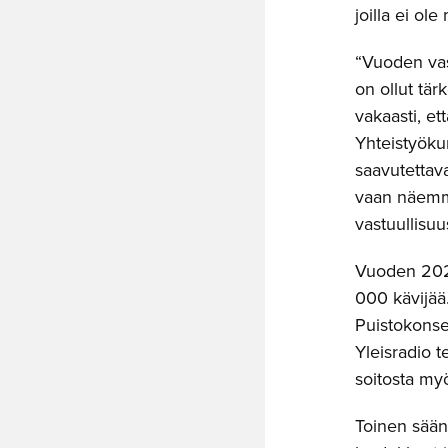
joilla ei ol
“Vuoden vast
on ollut tä
vakaasti, ett
Yhteistyöku
saavutettava
vaan näemme 
vastuullisuu
Vuoden 2023
000 kävijää
Puistokonse
Yleisradio t
soitosta myö
Toinen säänn