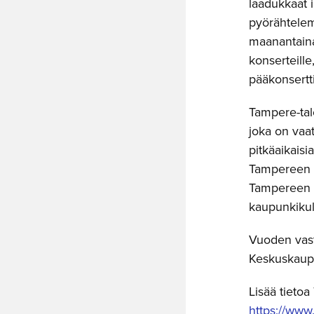
laadukkaat i
pyörähtele
maanantaina
konserteille,
pääkonsertt
Tampere-tal
joka on vaat
pitkäaikais
Tampereen ko
Tampereen t
kaupunkikul
Vuoden vastu
Keskuskaupp
Lisää tietoa
https://www.