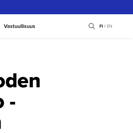
Vastuullisuus
FI
EN
oden
 -
n