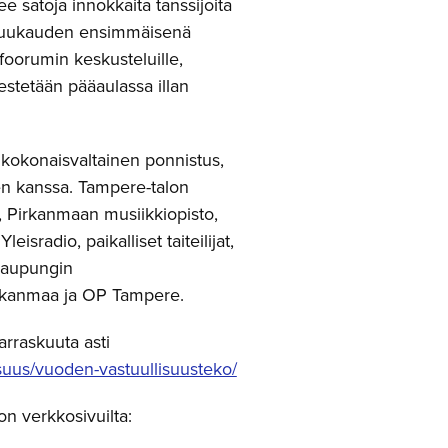
ee satoja innokkaita tanssijoita
 kuukauden ensimmäisenä
foorumin keskusteluille,
rjestetään pääaulassa illan
kokonaisvaltainen ponnistus,
ien kanssa. Tampere-talon
 Pirkanmaan musiikkiopisto,
radio, paikalliset taiteilijat,
 kaupungin
Pirkanmaa ja OP Tampere.
arraskuuta asti
isuus/vuoden-vastuullisuusteko/
on verkkosivuilta: