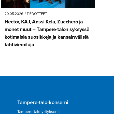
20.05.2026
/ TIEDOTTEET
Hector, KAJ, Anssi Kela, Zucchero ja
monet muut – Tampere-talon syksyssä
kotimaisia suosikkeja ja kansainvä­lisiä
tähtivie­railuja
Tampere-talo-konserni
Tampere-talo yrityksenä