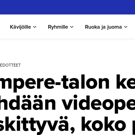
Kävijöille
Ryhmille
Ruoka ja juoma
TIEDOTTEET
mpere-talon k
hdään videope
skittyvä, koko