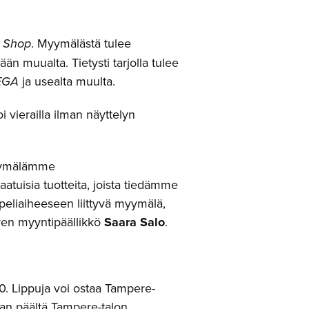
 Shop
. Myymälästä tulee
ään muualta. Tietysti tarjolla tulee
EGA
ja usealta muulta.
 vierailla ilman näyttelyn
yymälämme
atuisia tuotteita, joista tiedämme
peliaiheeseen liittyvä myymälä,
ven myyntipäällikkö
Saara Salo
.
10. Lippuja voi ostaa Tampere-
kan päältä Tampere-talon