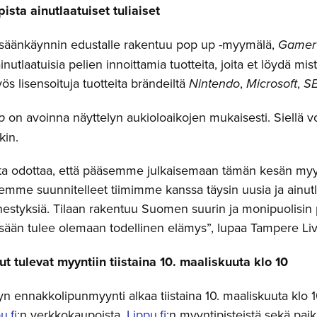
sta ainutlaatuiset tuliaiset
isäänkäynnin edustalle rakentuu pop up -myymälä,
Gamer
nutlaatuisia pelien innoittamia tuotteita, joita et löydä mist
s lisensoituja tuotteita brändeiltä
Nintendo
,
Microsoft
,
S
p
on avoinna näyttelyn aukioloaikojen mukaisesti. Siellä voi
akin.
a odottaa, että pääsemme julkaisemaan tämän kesän m
lemme suunnitelleet tiimimme kanssa täysin uusia ja ainutla
estyksiä. Tilaan rakentuu Suomen suurin ja monipuolisin 
essään tulee olemaan todellinen elämys”, lupaa Tampere Li
t tulevat myyntiin tiistaina 10. maaliskuuta klo 10
n ennakkolipunmyynti alkaa tiistaina 10. maaliskuuta klo 
u.fi
:n verkkokaupoista,
Lippu.fi
:n myyntipisteistä sekä pai