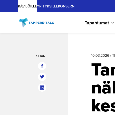
Main
Hyppää
KÄVIJÖILLE
YRITYKSILLE
KONSERNI
sisältöön
Tapahtumat
10.03.2026 / 
SHARE
Ta
nä
ke