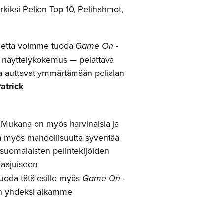
kiksi Pelien Top 10, Pelihahmot,
a että voimme tuoda
Game On
-
n näyttelykokemus — pelattava
otka auttavat ymmärtämään pelialan
atrick
. Mukana on myös harvinaisia ja
la myös mahdollisuutta syventää
 suomalaisten pelintekijöiden
aajuiseen
tuoda tätä esille myös
Game On
-
lan yhdeksi aikamme