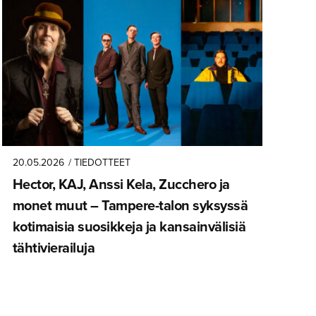
20.05.2026
/ TIEDOTTEET
Hector, KAJ, Anssi Kela, Zucchero ja
monet muut – Tampere-talon syksyssä
kotimaisia suosikkeja ja kansainvä­lisiä
tähtivie­railuja