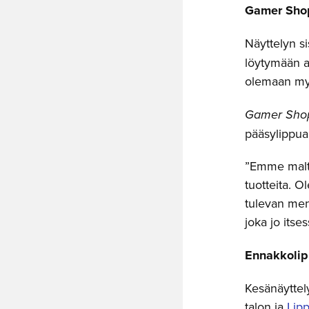
Gamer Shopi
Näyttelyn s
löytymään ai
olemaan myö
Gamer Sho
pääsylippu
”Emme malt
tuotteita. O
tulevan men
joka jo its
Ennakkolipu
Kesänäyttely
talon ja
Lipp