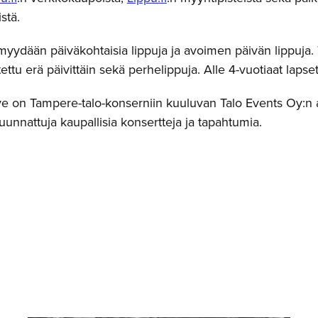
stä.
myydään päiväkohtaisia lippuja ja avoimen päivän lippuja.
itettu erä päivittäin sekä perhelippuja. Alle 4-vuotiaat lap
e on Tampere-talo-konserniin kuuluvan Talo Events Oy:n a
 suunnattuja kaupallisia konsertteja ja tapahtumia.