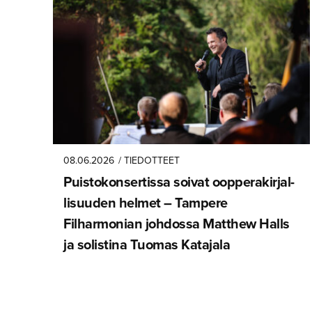
08.06.2026
/ TIEDOTTEET
Puistokon­ser­tissa soivat oopperakir­jal­
li­suuden helmet – Tampere
Filharmonian johdossa Matthew Halls
ja solistina Tuomas Katajala