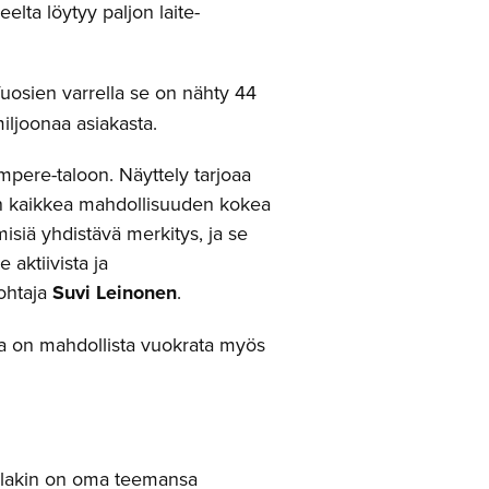
ueelta löytyy paljon laite-
osien varrella se on nähty 44
miljoonaa asiakasta.
pere-taloon. Näyttely tarjoaa
en kaikkea mahdollisuuden kokea
hmisiä yhdistävä merkitys, ja se
aktiivista ja
johtaja
Suvi Leinonen
.
laa on mahdollista vuokrata myös
kullakin on oma teemansa