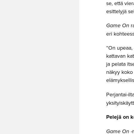
se, että vier
esittelyjä s
Game On
r
eri kohteess
“On upeaa, 
kattavan ka
ja pelata it
näkyy koko 
elämykselli
Perjantai-ilt
yksityiskäyt
Pelejä on k
Game On
-n