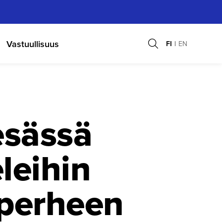
Vastuullisuus
FI
EN
esässä
leihin
 perheen