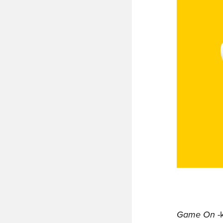
Game On
-k