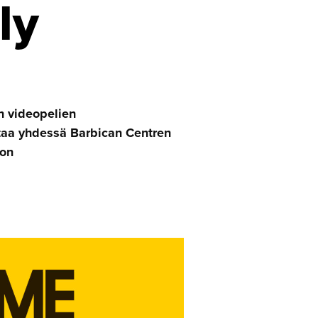
ly
en videopelien
taa yhdessä Barbican Centren
 on