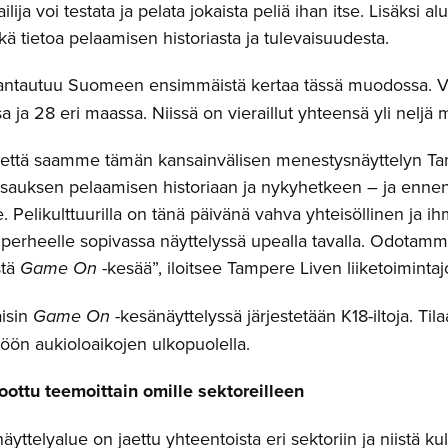
ailija voi testata ja pelata jokaista peliä ihan itse. Lisäksi al
ekä tietoa pelaamisen historiasta ja tulevaisuudesta.
antautuu Suomeen ensimmäistä kertaa tässä muodossa. Vu
a ja 28 eri maassa. Niissä on vieraillut yhteensä yli neljä 
että saamme tämän kansainvälisen menestysnäyttelyn Tam
tsauksen pelaamisen historiaan ja nykyhetkeen – ja enn
se. Pelikulttuurilla on tänä päivänä vahva yhteisöllinen ja i
perheelle sopivassa näyttelyssä upealla tavalla. Odotamme 
stä
Game On
-kesää”, iloitsee Tampere Liven liiketoiminta
aisin
Game On
-kesänäyttelyssä järjestetään K18-iltoja. Ti
töön aukioloaikojen ulkopuolella.
oottu teemoittain omille sektoreilleen
äyttelyalue on jaettu yhteentoista eri sektoriin ja niistä 