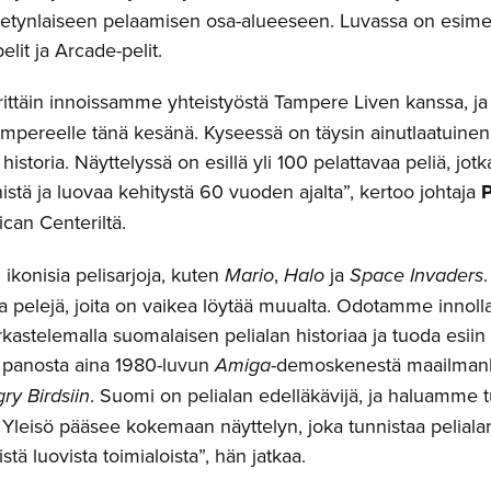
tietynlaiseen pelaamisen osa-alueeseen. Luvassa on esimer
elit ja Arcade-pelit.
ttäin innoissamme yhteistyöstä Tampere Liven kanssa, j
ampereelle tänä kesänä. Kyseessä on täysin ainutlaatuine
historia. Näyttelyssä on esillä yli 100 pelattavaa peliä, j
stä ja luovaa kehitystä 60 vuoden ajalta”, kertoo johtaja
P
ican Centeriltä.
ikonisia pelisarjoja, kuten
Mario
,
Halo
ja
Space Invaders
sia pelejä, joita on vaikea löytää muualta. Odotamme innol
rkastelemalla suomalaisen pelialan historiaa ja tuoda esiin
 panosta aina 1980-luvun
Amiga
-demoskenestä maailmanl
ry Birdsiin
. Suomi on pelialan edelläkävijä, ja haluamme 
. Yleisö pääsee kokemaan näyttelyn, joka tunnistaa pelia
tä luovista toimialoista”, hän jatkaa.