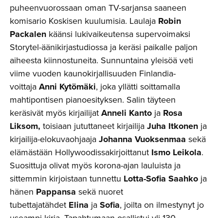
puheenvuorossaan oman TV-sarjansa saaneen
komisario Koskisen kuulumisia. Laulaja
Robin
Packalen
käänsi lukivaikeutensa supervoimaksi
Storytel-äänikirjastudiossa ja keräsi paikalle paljon
aiheesta kiinnostuneita. Sunnuntaina yleisöä veti
viime vuoden kaunokirjallisuuden Finlandia-
voittaja
Anni Kytömäki
, joka yllätti soittamalla
mahtipontisen pianoesityksen. Salin täyteen
keräsivät myös kirjailijat
Anneli Kanto
ja
Rosa
Liksom,
toisiaan jututtaneet kirjailija
Juha Itkonen
ja
kirjailija-elokuvaohjaaja
Johanna Vuoksenmaa
sekä
elämästään Hollywoodissakirjoittanut
Ismo Leikola
.
Suosittuja olivat myös korona-ajan lauluista ja
sittemmin kirjoistaan tunnettu
Lotta-Sofia Saahko
ja
hänen
Pappansa
sekä nuoret
tubettajatähdet
Elina
ja
Sofia
, joilta on ilmestynyt jo
useampi kirja. Tapahtumaan osallistui yli 130