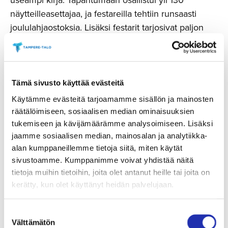
näytteilleasettajaa, ja festareilla tehtiin runsaasti
joululahjaostoksia. Lisäksi festarit tarjosivat paljon
muuta oheisohjelmaa, kuten satutuokioita,
pakopelihuoneen, Soturikissat-työpajan ja Vuoden
Luontokuvat-näyttelyn. Lukukoirat ja festarihulinassa
vilahdellut Herra Hakkaraisen hahmo ilahduttivat
Tämä sivusto käyttää evästeitä
nuorempaa yleisöä, aikuisille tervetulleen
Käytämme evästeitä tarjoamamme sisällön ja mainosten
taukopaikan tarjosivat Viiniä Nääs!-viinitapahtuma ja
räätälöimiseen, sosiaalisen median ominaisuuksien
Master of Wine
Tuomas Meriluodon
ohjaamat
tukemiseen ja kävijämäärämme analysoimiseen. Lisäksi
viinitastingit. Aulaklubilla ihastuttivat runoilija
Heli
jaamme sosiaalisen median, mainosalan ja analytiikka-
alan kumppaneillemme tietoja siitä, miten käytät
Laaksosen
luotsaama Runoklubi, sekä mm.
Kjell
sivustoamme. Kumppanimme voivat yhdistää näitä
Westön
ja
Mauri Kunnaksen
tähdittämä kirjailijoiden
tietoja muihin tietoihin, joita olet antanut heille tai joita on
oma bändi Nyrok Dolls. Festarilipun hintaan sisältyi
kerätty, kun olet käyttänyt heidän palvelujaan.
myös vierailu maailman ainoassa Muumimuseossa.
”
Liikkeellä oli selkeästi kirjallisuudesta
Suostumuksen
kiinnostunutta yleisöä
”, oli useamman
Välttämätön
valinta