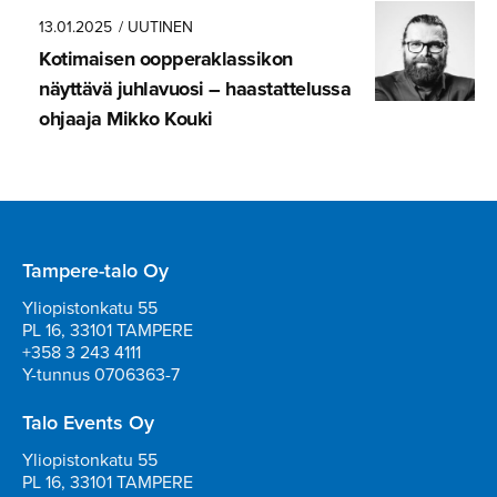
13.01.2025
/ UUTINEN
Kotimaisen oopperak­las­sikon
näyttävä juhlavuosi – haastatte­lussa
ohjaaja Mikko Kouki
Tampere-talo Oy
Yliopistonkatu 55
PL 16, 33101 TAMPERE
+358 3 243 4111
Y-tunnus 0706363-7
Talo Events Oy
Yliopistonkatu 55
PL 16, 33101 TAMPERE