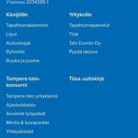
Y-tunnus 3374395-1
Kävijöille
Yrityksille
Tapahtumakalenteri
Tapahtumapalvelut
Liput
Tilat
Aukioloajat
Talo Events Oy
Ryhmille
Pyydä tarjous
Ruoka ja juoma
Tampere-talo-
Tilaa uutiskirje
konserni
Tampere-talo yrityksenä
Ajankohtaista
Avoimet työpaikat
Media & kuvapankki
Yhteystiedot