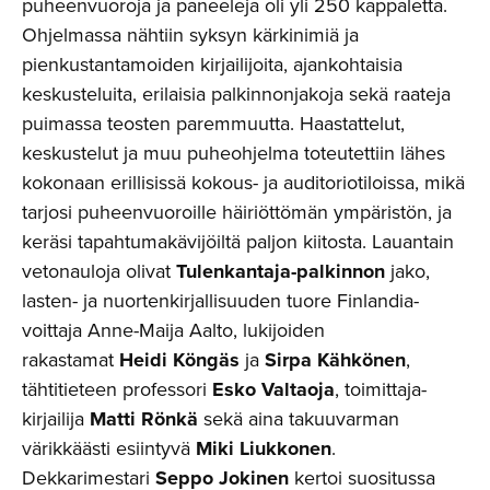
puheenvuoroja ja paneeleja oli yli 250 kappaletta.
Ohjelmassa nähtiin syksyn kärkinimiä ja
pienkustantamoiden kirjailijoita, ajankohtaisia
keskusteluita, erilaisia palkinnonjakoja sekä raateja
puimassa teosten paremmuutta. Haastattelut,
keskustelut ja muu puheohjelma toteutettiin lähes
kokonaan erillisissä kokous- ja auditoriotiloissa, mikä
tarjosi puheenvuoroille häiriöttömän ympäristön, ja
keräsi tapahtumakävijöiltä paljon kiitosta. Lauantain
vetonauloja olivat
Tulenkantaja-palkinnon
jako,
lasten- ja nuortenkirjallisuuden tuore Finlandia-
voittaja Anne-Maija Aalto, lukijoiden
rakastamat
Heidi Köngäs
ja
Sirpa Kähkönen
,
tähtitieteen professori
Esko Valtaoja
, toimittaja-
kirjailija
Matti Rönkä
sekä aina takuuvarman
värikkäästi esiintyvä
Miki Liukkonen
.
Dekkarimestari
Seppo Jokinen
kertoi suositussa