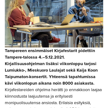
Tampereen ensimmäiset Kirjafestarit pidettiin
Tampere-talossa 4.–5.12.2021.
Kirjallisuusohjelman lisäksi viikonloppu tarjosi
Lumiukko-, Mieskuoro Laulajat sekä Kaija Koon
Taipumaton-konsertit. Yhteensä tapahtumissa
kävi viikonlopun aikana noin 8000 asiakasta.
Kirjafestareiden ohjelma herätti jo ennakkoon laajaa
kiinnostusta laajuutensa ja erityisesti
monipuolisuutensa ansiosta. Erilaisia esityksiä,