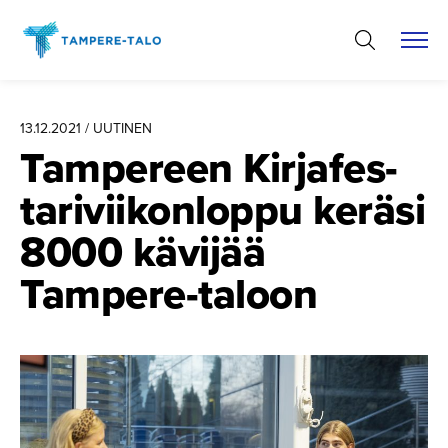
Hyppää
sisältöön
13.12.2021 / UUTINEN
Tampereen Kirjafes­
ta­ri­vii­kon­loppu keräsi
8000 kävijää
Tampere-taloon