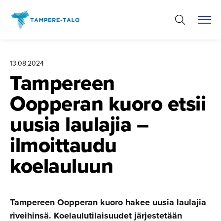
Hyppää
sisältöön
13.08.2024
Tampereen
Oopperan kuoro etsii
uusia laulajia –
ilmoittaudu
koelauluun
Tampereen Oopperan kuoro hakee uusia laulajia
riveihinsä. Koelaulutilaisuudet järjestetään