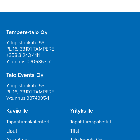
Tampere-talo Oy
Yliopistonkatu 55
PL 16, 33101 TAMPERE
+358 3 243 4111
Y-tunnus 0706363-7
Talo Events Oy
Yliopistonkatu 55
PL 16, 33101 TAMPERE
Y-tunnus 3374395-1
Kävijöille
Yrityksille
Tapahtumakalenteri
Tapahtumapalvelut
Liput
Tilat
Aukioloajat
Talo Events Oy