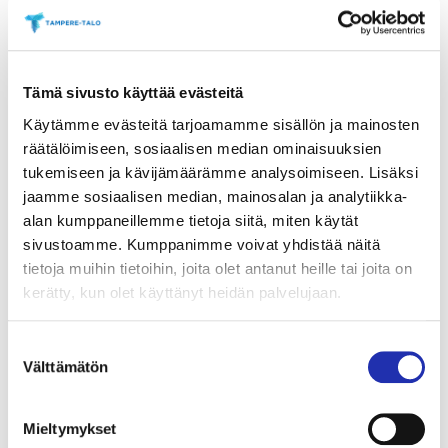
Tulevia tuotantoja
Lokakuussa 2024 on tulossa
Beethovenin
Fidelio
-
Tämä sivusto käyttää evästeitä
oopperan konserttiversio
yhdessä Tampere
Käytämme evästeitä tarjoamamme sisällön ja mainosten
Filharmonian kanssa sekä toukokuussa 2025
räätälöimiseen, sosiaalisen median ominaisuuksien
Verdin
Requiem
yhdessä Sinfonia Lahden kanssa.
tukemiseen ja kävijämäärämme analysoimiseen. Lisäksi
jaamme sosiaalisen median, mainosalan ja analytiikka-
Tampereen Ooppera ja Savonlinnan Oopperajuhlat
alan kumppaneillemme tietoja siitä, miten käytät
tekevät historiallista yhteistyötä ja tuottavat vuodelle
sivustoamme. Kumppanimme voivat yhdistää näitä
2025 yhteistuotantona
Joonas Kokkosen
Viimeiset
tietoja muihin tietoihin, joita olet antanut heille tai joita on
kiusaukset
-oopperan
. Teoksen ohjaa
Mikko Kouki
,
kerätty, kun olet käyttänyt heidän palvelujaan.
musiikinjohdosta vastaa
Ville Matvejeff
ja pääosissa
laulavat
Mika Kares
,
Silja Aalto
ja
Johan Krogius
.
Suostumuksen
Vuosi 2025 on tämän kotimaisen oopperan
Välttämätön
valinta
klassikoihin lukeutuvan teoksen 50-vuotisjuhlavuosi.
Viimeiset kiusaukset
-oopperaa esitetään Tampere-
Mieltymykset