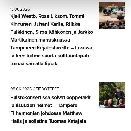
17.06.2026
Kjell Westö, Rosa Liksom, Tommi
Kinnunen, Juhani Karila, Riikka
Pulkkinen, Sirpa Kähkönen ja Jarkko
Martikainen marraskuussa
Tampereen Kirjafes­ta­reille – luvassa
jälleen kolme suurta kulttuuri­ta­pah­
tumaa samalla lipulla
08.06.2026
/ TIEDOTTEET
Puistokon­ser­tissa soivat oopperakir­
jal­li­suuden helmet – Tampere
Filharmonian johdossa Matthew
Halls ja solistina Tuomas Katajala