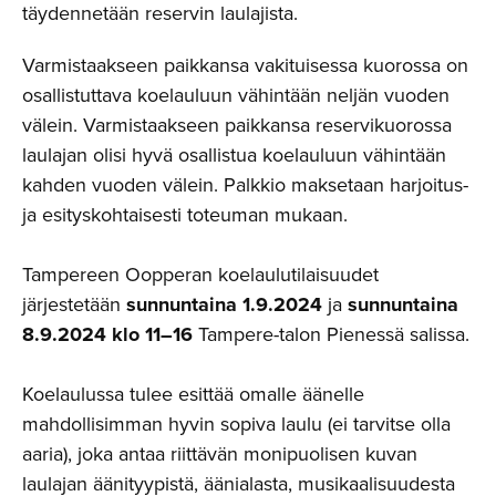
täydennetään reservin laulajista.
Varmistaakseen paikkansa vakituisessa kuorossa on
osallistuttava koelauluun vähintään neljän vuoden
välein. Varmistaakseen paikkansa reservikuorossa
laulajan olisi hyvä osallistua koelauluun vähintään
kahden vuoden välein. Palkkio maksetaan harjoitus-
ja esityskohtaisesti toteuman mukaan.
Tampereen Oopperan koelaulutilaisuudet
järjestetään
sunnuntaina
1.9.2024
ja
sunnuntaina
8.9.2024 klo 11–16
Tampere-talon Pienessä salissa.
Koelaulussa tulee esittää omalle äänelle
mahdollisimman hyvin sopiva laulu (ei tarvitse olla
aaria), joka antaa riittävän monipuolisen kuvan
laulajan äänityypistä, äänialasta, musikaalisuudesta