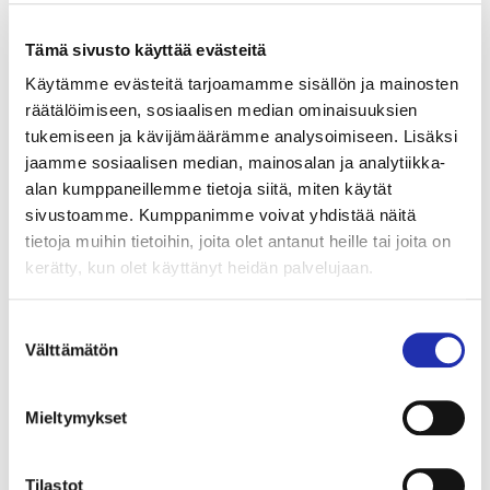
TampereRaw’n ja pianisti
Anna Kuvajan
tulkitsemana Tampere-talossa syksyllä 2024, mutta
Tämä sivusto käyttää evästeitä
nyt päivänvalon näkee koko teos.
Käytämme evästeitä tarjoamamme sisällön ja mainosten
räätälöimiseen, sosiaalisen median ominaisuuksien
”Teoksia
in the universe everyth ng is a circle
ja
tukemiseen ja kävijämäärämme analysoimiseen. Lisäksi
Island
yhdistää se, että sävelsin ne
jaamme sosiaalisen median, mainosalan ja analytiikka-
koronakaranteenissa. Teoksista voi aistia korona-
alan kumppaneillemme tietoja siitä, miten käytät
aikana tapahtuneen vähittäisen käpertymisen
sivustoamme. Kumppanimme voivat yhdistää näitä
omaan ihmisen sisäiseen maailmaan, mistä tuleekin
tietoja muihin tietoihin, joita olet antanut heille tai joita on
teosten myötä konsertin toinen kantava teema”,
kerätty, kun olet käyttänyt heidän palvelujaan.
Hynninen pohtii.
Suostumuksen
Ajan ääni: TampereRaw – Pathways
Välttämätön
valinta
Ke 19.11.2025 klo 19
Pieni sali, Tampere-talo
Mieltymykset
Liput 28 €, eläkeläiset 24 €, lapset (16-v. asti) ja
opiskelijat 10 €
Tilastot