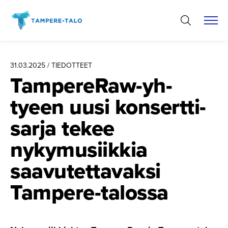
Hyppää
sisältöön
31.03.2025 / TIEDOTTEET
TampereRaw-yh­
tyeen uusi konsertti­
sarja tekee
nykymusiikkia
saavutet­ta­vaksi
Tampere-talossa