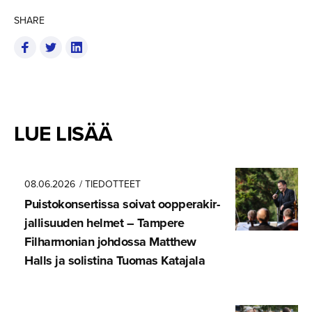
SHARE
LUE LISÄÄ
08.06.2026
/ TIEDOTTEET
Puistokon­ser­tissa soivat oopperakir­
jal­li­suuden helmet – Tampere
Filharmonian johdossa Matthew
Halls ja solistina Tuomas Katajala