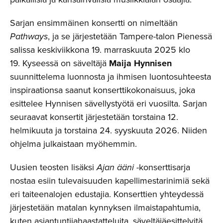
Sarjan ensimmäinen konsertti on nimeltään
Pathways
, ja se järjestetään Tampere-talon Pienessä
salissa keskiviikkona 19. marraskuuta 2025 klo
19. Kyseessä on säveltäjä
Maija Hynnisen
suunnittelema luonnosta ja ihmisen luontosuhteesta
inspiraationsa saanut konserttikokonaisuus, joka
esittelee Hynnisen sävellystyötä eri vuosilta. Sarjan
seuraavat konsertit järjestetään torstaina 12.
helmikuuta ja torstaina 24. syyskuuta 2026. Niiden
ohjelma julkaistaan myöhemmin.
Uusien teosten lisäksi
Ajan ääni
-konserttisarja
nostaa esiin tulevaisuuden kapellimestarinimiä sekä
eri taiteenalojen edustajia. Konserttien yhteydessä
järjestetään matalan kynnyksen ilmaistapahtumia,
kuten asiantuntijahaastatteluita, säveltäjäesittelyitä