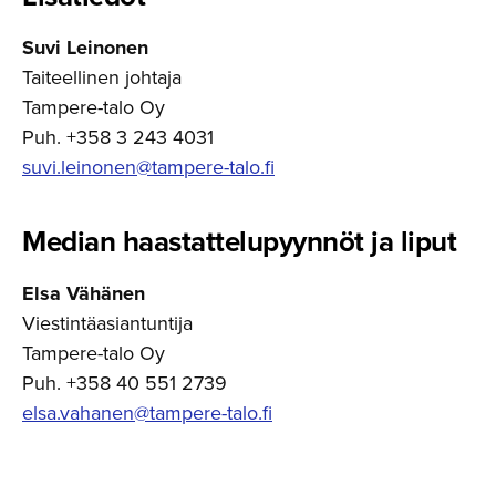
Suvi Leinonen
Taiteellinen johtaja
Tampere-talo Oy
Puh. +358 3 243 4031
suvi.leinonen@tampere-talo.fi
Median haastatte­lu­pyynnöt ja liput
Elsa Vähänen
Viestintäasiantuntija
Tampere-talo Oy
Puh. +358 40 551 2739
elsa.vahanen@tampere-talo.fi