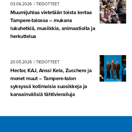
03.06.2026
/ TIEDOTTEET
Muumijuhlaa vietetään toista kertaa
Tampere-ta­lossa – mukana
lukuhetkiä, musiikkia, animaatioita ja
herkuttelua
20.05.2026
/ TIEDOTTEET
Hector, KAJ, Anssi Kela, Zucchero ja
monet muut – Tampere-talon
syksyssä kotimaisia suosikkeja ja
kansainvä­lisiä tähtivie­railuja