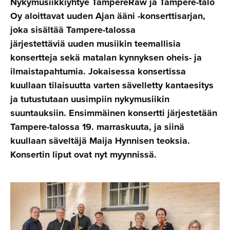
Nykymusiikkiyhtye TampereRaw ja Tampere-talo
Oy aloittavat uuden Ajan ääni -konserttisarjan,
joka sisältää Tampere-talossa
järjestettäviä uuden musiikin teemallisia
konsertteja sekä matalan kynnyksen oheis- ja
ilmaistapahtumia. Jokaisessa konsertissa
kuullaan tilaisuutta varten sävelletty kantaesitys
ja tutustutaan uusimpiin nykymusiikin
suuntauksiin. Ensimmäinen konsertti järjestetään
Tampere-talossa 19. marraskuuta, ja siinä
kuullaan säveltäjä Maija Hynnisen teoksia.
Konsertin liput ovat nyt myynnissä.