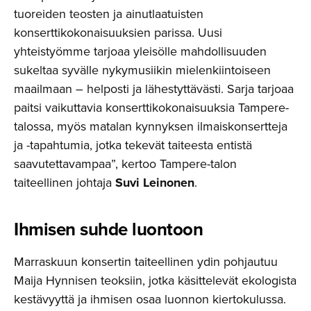
tuoreiden teosten ja ainutlaatuisten
konserttikokonaisuuksien parissa. Uusi
yhteistyömme tarjoaa yleisölle mahdollisuuden
sukeltaa syvälle nykymusiikin mielenkiintoiseen
maailmaan – helposti ja lähestyttävästi. Sarja tarjoaa
paitsi vaikuttavia konserttikokonaisuuksia Tampere-
talossa, myös matalan kynnyksen ilmaiskonsertteja
ja -tapahtumia, jotka tekevät taiteesta entistä
saavutettavampaa”, kertoo Tampere-talon
taiteellinen johtaja
Suvi Leinonen
.
Ihmisen suhde luontoon
Marraskuun konsertin taiteellinen ydin pohjautuu
Maija Hynnisen teoksiin, jotka käsittelevät ekologista
kestävyyttä ja ihmisen osaa luonnon kiertokulussa.