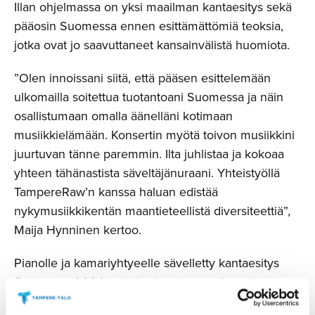
Illan ohjelmassa on yksi maailman kantaesitys sekä
pääosin Suomessa ennen esittämättömiä teoksia,
jotka ovat jo saavuttaneet kansainvälistä huomiota.
”Olen innoissani siitä, että pääsen esittelemään
ulkomailla soitettua tuotantoani Suomessa ja näin
osallistumaan omalla äänelläni kotimaan
musiikkielämään. Konsertin myötä toivon musiikkini
juurtuvan tänne paremmin. Ilta juhlistaa ja kokoaa
yhteen tähänastista säveltäjänuraani. Yhteistyöllä
TampereRaw’n kanssa haluan edistää
nykymusiikkikentän maantieteellistä diversiteettiä”,
Maija Hynninen kertoo.
Pianolle ja kamariyhtyeelle sävelletty kantaesitys
Pathways
(2024) pohtii urbaanin maailman katoavaa
kauneutta. Teoksen ensimmäinen osa kuultiin