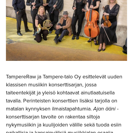
TampereRaw ja Tampere-talo Oy esittelevät uuden
klassisen musiikin konserttisarjan, jossa
taiteentekijät ja yleisö kohtaavat ainutlaatuisella
tavalla. Perinteisten konserttien lisäksi tarjolla on
matalan kynnyksen ilmaistapahtumia.
Ajan ääni
-
konserttisarjan tavoite on rakentaa siltoja
nykymusiikin ja kuulijoiden välille sekä tuoda esiin
paikallisia ja kansainvälisiä musiikkialan osaajia.