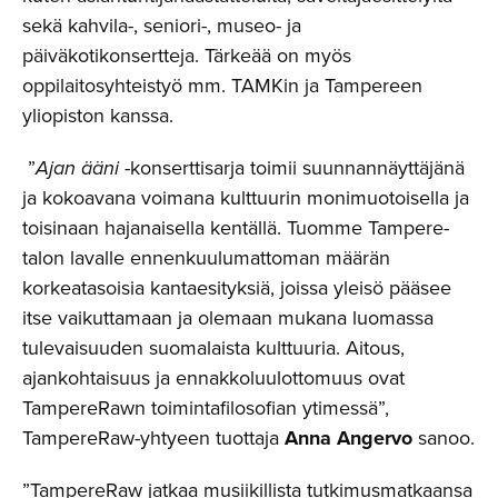
sekä kahvila-, seniori-, museo- ja
päiväkotikonsertteja. Tärkeää on myös
oppilaitosyhteistyö mm. TAMKin ja Tampereen
yliopiston kanssa.
”
Ajan ääni
-konserttisarja toimii suunnannäyttäjänä
ja kokoavana voimana kulttuurin monimuotoisella ja
toisinaan hajanaisella kentällä. Tuomme Tampere-
talon lavalle ennenkuulumattoman määrän
korkeatasoisia kantaesityksiä, joissa yleisö pääsee
itse vaikuttamaan ja olemaan mukana luomassa
tulevaisuuden suomalaista kulttuuria. Aitous,
ajankohtaisuus ja ennakkoluulottomuus ovat
TampereRawn toimintafilosofian ytimessä”,
TampereRaw-yhtyeen tuottaja
Anna Angervo
sanoo.
”TampereRaw jatkaa musiikillista tutkimusmatkaansa