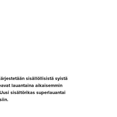
estetään sisällöllisistä syistä
eavat lauantaina aikaisemmin
 Uusi sisältörikas superlauantai
iin.