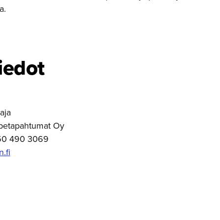
a.
iedot
aja
betapahtumat Oy
50 490 3069
.fi