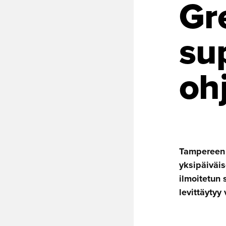
Gr
su
oh
Tampereen 
yksipäiväi
ilmoitetun 
levittäytyy