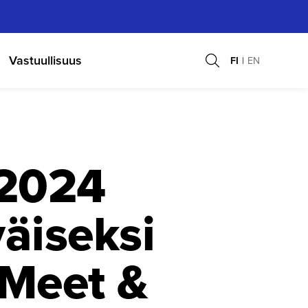
Vastuullisuus
FI
EN
2024
äi­seksi
 Meet &