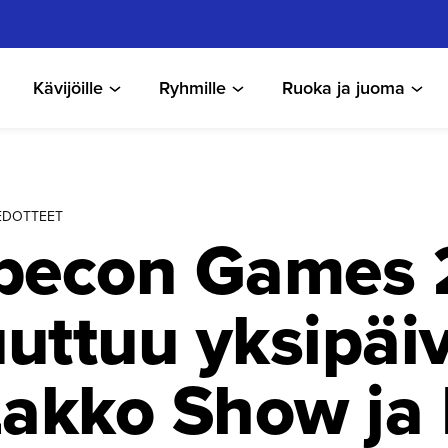
Kävijöille
Ryhmille
Ruoka ja juoma
TIEDOTTEET
becon Games 
uttuu yksipäiv
Lakko Show ja