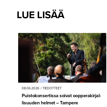
LUE LISÄÄ
08.06.2026
/ TIEDOTTEET
Puistokon­ser­tissa soivat oopperakir­jal­
li­suuden helmet – Tampere