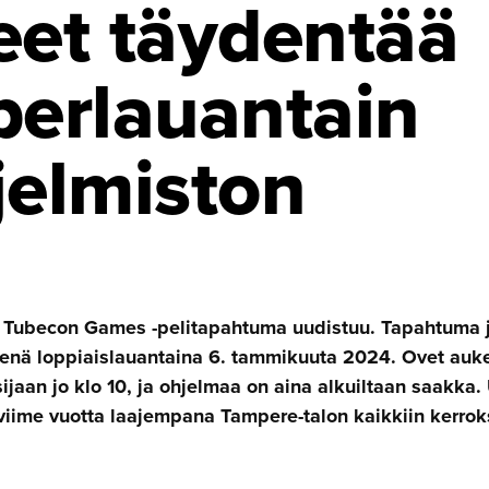
eet täydentää
perlauantain
jelmiston
Tubecon Games -pelitapahtuma uudistuu. Tapahtuma järj
senä loppiaislauantaina 6. tammikuuta 2024. Ovet auk
sijaan jo klo 10, ja ohjelmaa on aina alkuiltaan saakka.
 viime vuotta laajempana Tampere-talon kaikkiin kerroks