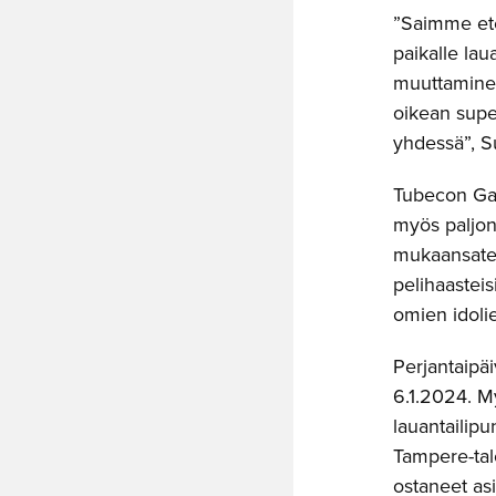
”Saimme ete
paikalle la
muuttaminen
oikean super
yhdessä”, S
Tubecon Gam
myös paljon 
mukaansatemp
pelihaasteis
omien idoli
Perjantaipä
6.1.2024. M
lauantailipu
Tampere-tal
ostaneet asi