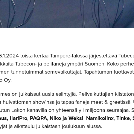
6.1.2024 toista kertaa Tampere-talossa järjestettävä Tub
kkaita Tubecon- ja pelifaneja ympäri Suomen.
Koko perhe
men tunnetuimmat somevaikuttajat. Tapahtuman tuottava
o Oy.
s on julkaissut uusia esiintyjiä. Pelivaikuttajien kiistat
n hulvattoman show’nsa ja tapaa faneja meet & greetissä. 
 tutun Lakon kanavilla on yhteensä yli miljoona seuraajaa.
us, IlariPro
,
PAQPA
,
Niko ja Weksi
,
Namikolinx
,
Tinke
,
yjät ja aikataulu julkaistaan joulukuun alussa.