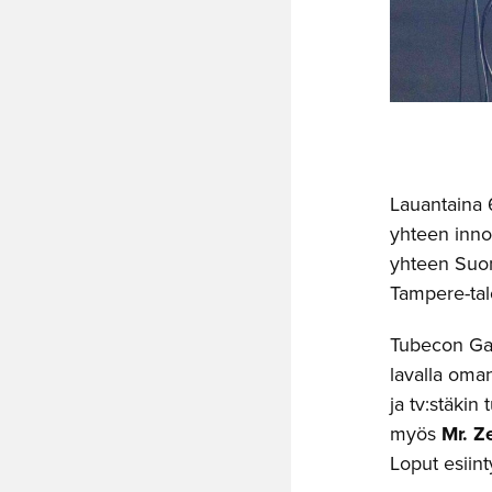
Lauantaina 
yhteen inno
yhteen Suo
Tampere-tal
Tubecon Game
lavalla oma
ja tv:stäkin
myös
Mr. Ze
Loput esiint