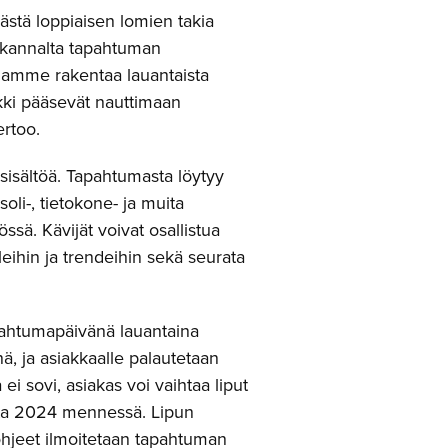
ästä loppiaisen lomien takia
n kannalta tapahtuman
luamme rakentaa lauantaista
ikki pääsevät nauttimaan
rtoo.
isältöä. Tapahtumasta löytyy
soli-, tietokone- ja muita
sä. Kävijät voivat osallistua
eleihin ja trendeihin sekä seurata
apahtumapäivänä lauantaina
, ja asiakkaalle palautetaan
i sovi, asiakas voi vaihtaa liput
uuta 2024 mennessä. Lipun
aohjeet ilmoitetaan tapahtuman