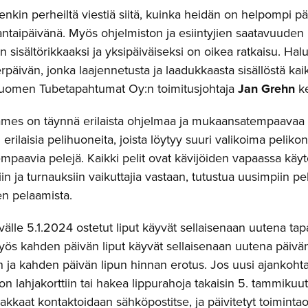
nkin perheiltä viestiä siitä, kuinka heidän on helpompi pä
uantaipäivänä. Myös ohjelmiston ja esiintyjien saatavuude
 sisältörikkaaksi ja yksipäiväiseksi on oikea ratkaisu. Ha
päivän, jonka laajennetusta ja laadukkaasta sisällöstä ka
uomen Tubetapahtumat Oy:n toimitusjohtaja
Jan Grehn
ke
es on täynnä erilaista ohjelmaa ja mukaansatempaavaa s
erilaisia pelihuoneita, joista löytyy suuri valikoima pelikon
aavia pelejä. Kaikki pelit ovat kävijöiden vapaassa käytös
iin ja turnauksiin vaikuttajia vastaan, tutustua uusimpiin p
en pelaamista.
ivälle 5.1.2024 ostetut liput käyvät sellaisenaan uutena t
yös kahden päivän liput käyvät sellaisenaan uutena päivänä
n ja kahden päivän lipun hinnan erotus. Jos uusi ajankohta e
on lahjakorttiin tai hakea lippurahoja takaisin 5. tammik
akkaat kontaktoidaan sähköpostitse, ja päivitetyt toimint