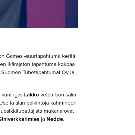
econ Games -suurtapahtuma kerää
en ikärajaton tapahtuma kokoaa
t Suomen Tubetapahtumat Oy ja
on kuningas
Lakko
vetää Ison salin
Useita alan palkintoja kahmineen
 Suosikkitubettajista mukana ovat
Siniverkkarimies
ja
Nedde
.