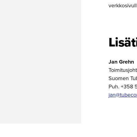
verkkosivull
Lisät
Jan Grehn
Toimitusjoht
Suomen Tu
Puh. +358 
jan@tubecon