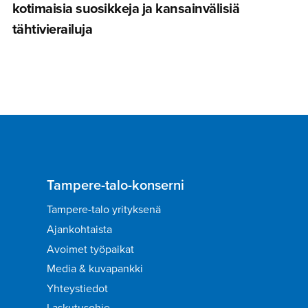
kotimaisia suosikkeja ja kansainvä­lisiä
tähtivie­railuja
Tampere-talo-konserni
Tampere-talo yrityksenä
Ajankohtaista
Avoimet työpaikat
Media & kuvapankki
Yhteystiedot
Laskutusohje