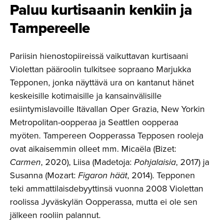
Paluu kurtisaanin kenkiin ja
Tampereelle
Pariisin hienostopiireissä vaikuttavan kurtisaani
Violettan pääroolin tulkitsee sopraano Marjukka
Tepponen, jonka näyttävä ura on kantanut hänet
keskeisille kotimaisille ja kansainvälisille
esiintymislavoille Itävallan Oper Grazia, New Yorkin
Metropolitan-oopperaa ja Seattlen oopperaa
myöten. Tampereen Oopperassa Tepposen rooleja
ovat aikaisemmin olleet mm. Micaëla (Bizet:
Carmen
, 2020), Liisa (Madetoja:
Pohjalaisia
, 2017) ja
Susanna (Mozart:
Figaron häät
, 2014). Tepponen
teki ammattilaisdebyyttinsä vuonna 2008 Violettan
roolissa Jyväskylän Oopperassa, mutta ei ole sen
jälkeen rooliin palannut.