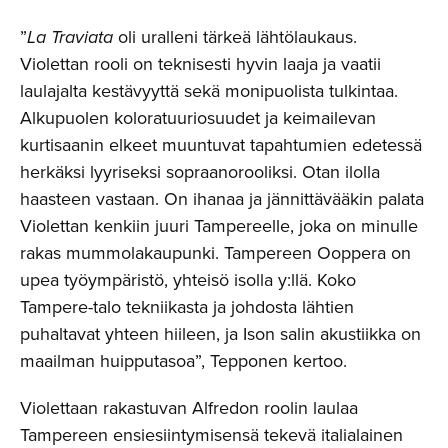
”
La Traviata
oli uralleni tärkeä lähtölaukaus.
Violettan rooli on teknisesti hyvin laaja ja vaatii
laulajalta kestävyyttä sekä monipuolista tulkintaa.
Alkupuolen koloratuuriosuudet ja keimailevan
kurtisaanin elkeet muuntuvat tapahtumien edetessä
herkäksi lyyriseksi sopraanorooliksi. Otan ilolla
haasteen vastaan. On ihanaa ja jännittävääkin palata
Violettan kenkiin juuri Tampereelle, joka on minulle
rakas mummolakaupunki. Tampereen Ooppera on
upea työympäristö, yhteisö isolla y:llä. Koko
Tampere-talo tekniikasta ja johdosta lähtien
puhaltavat yhteen hiileen, ja Ison salin akustiikka on
maailman huipputasoa”, Tepponen kertoo.
Violettaan rakastuvan Alfredon roolin laulaa
Tampereen ensiesiintymisensä tekevä italialainen