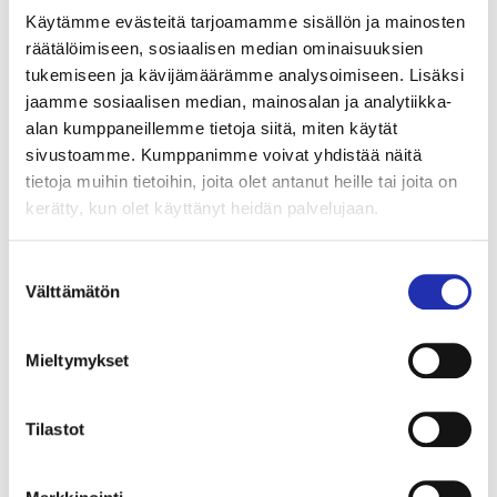
Kansallisoopperassa sekä lukuisilla festivaaleilla
Käytämme evästeitä tarjoamamme sisällön ja mainosten
Suomessa ja Euroopassa. Tampereen Oopperassa
räätälöimiseen, sosiaalisen median ominaisuuksien
tukemiseen ja kävijämäärämme analysoimiseen. Lisäksi
Kataja hurmasi viimeksi keväällä 2022
Taikahuilu
-
jaamme sosiaalisen median, mainosalan ja analytiikka-
oopperan Papagenon roolissa.
alan kumppaneillemme tietoja siitä, miten käytät
sivustoamme. Kumppanimme voivat yhdistää näitä
La Traviata
-oopperan liput ovat myynnissä
tietoja muihin tietoihin, joita olet antanut heille tai joita on
Tampere-talon lipunmyyntikanavissa. Yli 10 hengen
kerätty, kun olet käyttänyt heidän palvelujaan.
ryhmät voivat varata liput laittamalla sähköpostia
osoitteeseen
ryhmamyynti@tampere-talo.fi
tai
Suostumuksen
soittamalla puh. +358 3 243 4501 (ma–pe klo 10–
Välttämätön
valinta
16).
Mieltymykset
Verdi: La Traviata
Tilastot
Musiikinjohto
Giancarlo Andretta
Ohjaus
Samuel Harjanne