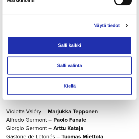
Markkinointi
Tampere Filharmonia
Tampereen Oopperan kuoro
Näytä tiedot
Kuorokapellimestari
Heikki Liimola
Lavastus
Peter Ahlqvist
Salli kaikki
Pukusuunnittelu
Tinja Salmi
Valosuunnittelu
Ville Syrjä
Salli valinta
Videosuunnittelu
Toni Haaranen
Koreografia
Jack Johansson
Kiellä
Rooleissa
Violetta Valéry –
Marjukka Tepponen
Alfredo Germont –
Paolo Fanale
Giorgio Germont –
Arttu Kataja
Gastone de Letoriés –
Tuomas Miettola