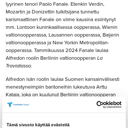
lyyrinen tenori Paolo Fanale. Etenkin Verdin,
Mozartin ja Donizettin tulkitsijana tunnettu
karismaattinen Fanale on viime kausina esiintynyt
mm. Lontoon kuninkaallisessa oopperassa, Wienin
valtionoopperassa, Lausannen oopperassa, Baijerin
valtionoopperassa ja New Yorkin Metropolitan-
oopperassa. Tammikuussa 2024 Fanale laulaa
Alfredon roolin Berliinin valtionoopperan
La
Traviatassa
.
Alfredon isän roolin laulaa Suomen kansainvälisesti
menestyneimpiin baritoneihin lukeutuva Arttu
Kataja, joka on kuulunut Berliinin valtionoopperan
solistikuntaan vuodesta 2006. Kataja on vieraillut
mm. Theater an der Wienissä, Théatre du
Capitolissa Toulousessa, Teatro Municipalissa
Santiago de Chilessä, Savonlinnan Oopperajuhlilla,
Tämä sivusto käyttää evästeitä