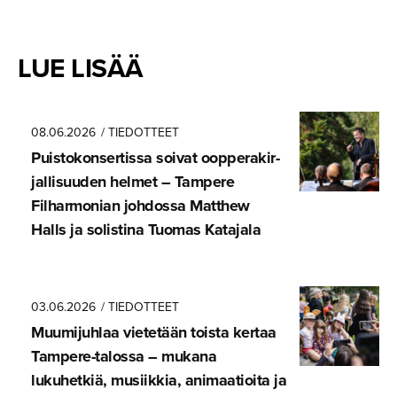
LUE LISÄÄ
08.06.2026
/ TIEDOTTEET
Puistokon­ser­tissa soivat oopperakir­
jal­li­suuden helmet – Tampere
Filharmonian johdossa Matthew
Halls ja solistina Tuomas Katajala
03.06.2026
/ TIEDOTTEET
Muumijuhlaa vietetään toista kertaa
Tampere-ta­lossa – mukana
lukuhetkiä, musiikkia, animaatioita ja