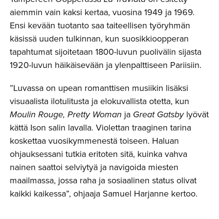
aiemmin vain kaksi kertaa, vuosina 1949 ja 1969.
Ensi kevään tuotanto saa taiteellisen työryhmän
käsissä uuden tulkinnan, kun suosikkioopperan
tapahtumat sijoitetaan 1800-luvun puolivälin sijasta
1920-luvun häikäisevään ja ylenpalttiseen Pariisiin.
”Luvassa on upean romanttisen musiikin lisäksi
visuaalista ilotulitusta ja elokuvallista otetta, kun
Moulin Rouge, Pretty Woman
ja
Great Gatsby
lyövät
kättä Ison salin lavalla. Violettan traaginen tarina
koskettaa vuosikymmenestä toiseen. Haluan
ohjauksessani tutkia eritoten sitä, kuinka vahva
nainen saattoi selviytyä ja navigoida miesten
maailmassa, jossa raha ja sosiaalinen status olivat
kaikki kaikessa”, ohjaaja Samuel Harjanne kertoo.