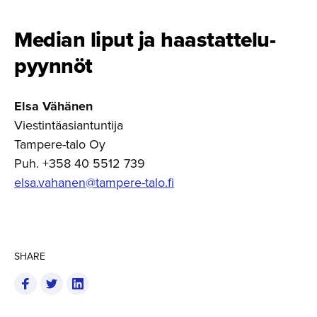
Median liput ja haastatte­lu­
pyynnöt
Elsa Vähänen
Viestintäasiantuntija
Tampere-talo Oy
Puh. +358 40 5512 739
elsa.vahanen@tampere-talo.fi
SHARE