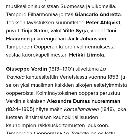
musikaaliohjauksistaan Suomessa ja ulkomailla.
Tampere Filharmoniaa johtaa
Giancarlo Andretta
.
Teoksen lavastuksen suunnittelee
Peter Ahlqvist
,
puvut
Tinja Salmi
, valot
Ville Syrjä
, videot
Toni
Haaranen
ja koreografian
Jack Johansson
.
Tampereen Oopperan kuoron valmennuksesta
vastaa kuorokapellimestari
Heikki Liimola
.
Giuseppe Verdin
(1813–1901) säveltämä
La
Traviata
kantaesitettiin Venetsiassa vuonna 1853, ja
se on yksi maailman kaikkien aikojen esitetyimmistä
oopperoista. Kolminäytöksinen ooppera perustuu
Verdin aikalaisen
Alexandre Dumas nuoremman
(1824–1895) näytelmään
Kamelianainen
(1848), joka
luetaan länsimaisen kaunokirjallisuuden
kauneimpien rakkauskertomusten joukkoon.
Tampereen Oopperassa
La Traviata
on esitetty