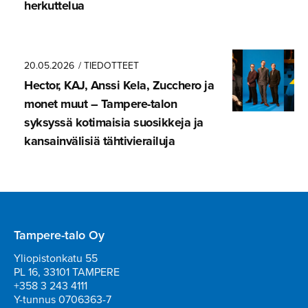
herkuttelua
20.05.2026
/ TIEDOTTEET
Hector, KAJ, Anssi Kela, Zucchero ja
monet muut – Tampere-talon
syksyssä kotimaisia suosikkeja ja
kansainvä­lisiä tähtivie­railuja
Tampere-talo Oy
Yliopistonkatu 55
PL 16, 33101 TAMPERE
+358 3 243 4111
Y-tunnus 0706363-7