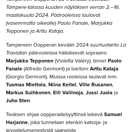
Tampere-talossa kuuden näytöksen verran 2.–16.
maaliskuuta 2024. Päärooleissa laulavat
(vasemmalta oikealle) Paolo Fanale, Marjukka
Tepponen ja Arttu Kataja.
Tampereen Oopperan kevään 2024 suurtuotanto
La
Traviatan
päärooleissa häikäisevät sopraano
Marjukka Tepponen
(Violetta Valéry), tenori
Paolo
Fanale
(Alfredo Germont) ja baritoni
Arttu Kataja
(Giorgio Germont). Muissa rooleissa laulavat mm.
Tuomas Miettola
,
Niina Keitel
,
Ville Rusanen
,
Markus Suihkonen
,
Elli Vallinoja
,
Jussi Juola
ja
Juho Sten
.
Teoksen ohjaa oopperadebyyttinsä tekevä
Samuel
Harjanne
, joka tunnetaan etenkin katsoja- ja
arvostelumenestystä saaneista