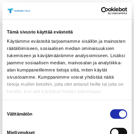
Hyppää
sisältöön
Tämä sivusto käyttää evästeitä
Käytämme evästeitä tarjoamamme sisällön ja mainosten
29.06.2021 / UUTINEN
räätälöimiseen, sosiaalisen median ominaisuuksien
Yhdysvaltain
tukemiseen ja kävijämäärämme analysoimiseen. Lisäksi
jaamme sosiaalisen median, mainosalan ja analytiikka-
suurlähe­tystö tarjoaa
alan kumppaneillemme tietoja siitä, miten käytät
maksuttoman päivän
sivustoamme. Kumppanimme voivat yhdistää näitä
tietoja muihin tietoihin, joita olet antanut heille tai joita on
Tampere-talon
kerätty, kun olet käyttänyt heidän palvelujaan.
kesänäyt­te­lyissä 4.
Suostumuksen
Välttämätön
heinäkuuta
valinta
Mieltymykset