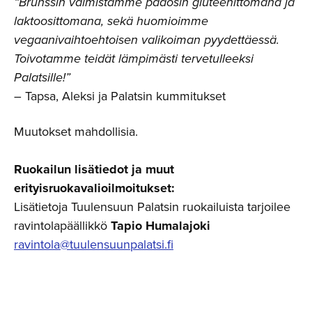
“Brunssin valmistamme pääosin gluteenittomana ja
laktoosittomana, sekä huomioimme
vegaanivaihtoehtoisen valikoiman pyydettäessä.
Toivotamme teidät lämpimästi tervetulleeksi
Palatsille!”
– Tapsa, Aleksi ja Palatsin kummitukset
Muutokset mahdollisia.
Ruokailun lisätiedot ja muut
erityisruokavalioilmoitukset:
Lisätietoja Tuulensuun Palatsin ruokailuista tarjoilee
ravintolapäällikkö
Tapio Humalajoki
ravintola@tuulensuunpalatsi.fi