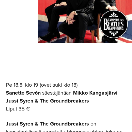
Pe 18.8. klo 19 (ovet auki klo 18)
Sanette Sevón
säestäjänään
Mikko Kangasjärvi
Jussi Syren & The Groundbreakers
Liput 35 €
Jussi Syren & The Groundbreakers
on
kansainvälisesti arvostettu bluegrass-yhtye, joka on