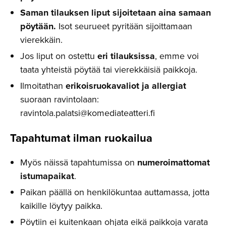
Saman tilauksen liput sijoitetaan aina samaan
pöytään.
Isot seurueet pyritään sijoittamaan
vierekkäin.
Jos liput on ostettu
eri tilauksissa
, emme voi
taata yhteistä pöytää tai vierekkäisiä paikkoja.
Ilmoitathan
erikoisruokavaliot ja allergiat
suoraan ravintolaan:
ravintola.palatsi@komediateatteri.fi
Tapahtumat ilman ruokailua
Myös näissä tapahtumissa on
numeroimattomat
istumapaikat
.
Paikan päällä on henkilökuntaa auttamassa, jotta
kaikille löytyy paikka.
Pöytiin ei kuitenkaan ohjata eikä paikkoja varata