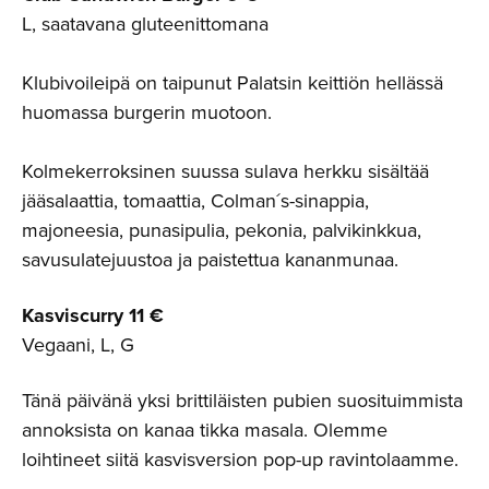
L, saatavana gluteenittomana
Klubivoileipä on taipunut Palatsin keittiön hellässä
huomassa burgerin muotoon.
Kolmekerroksinen suussa sulava herkku sisältää
jääsalaattia, tomaattia, Colman´s-sinappia,
majoneesia, punasipulia, pekonia, palvikinkkua,
savusulatejuustoa ja paistettua kananmunaa.
Kasviscurry 11 €
Vegaani, L, G
Tänä päivänä yksi brittiläisten pubien suosituimmista
annoksista on kanaa tikka masala. Olemme
loihtineet siitä kasvisversion pop-up ravintolaamme.