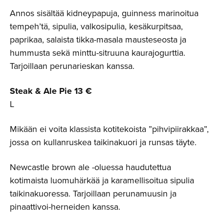
Annos sisältää kidneypapuja, guinness marinoitua
tempeh’tä, sipulia, valkosipulia, kesäkurpitsaa,
paprikaa, salaista tikka-masala mausteseosta ja
hummusta sekä minttu-sitruuna kaurajogurttia.
Tarjoillaan perunarieskan kanssa.
Steak & Ale Pie 13 €
L
Mikään ei voita klassista kotitekoista ”pihvipiirakkaa”,
jossa on kullanruskea taikinakuori ja runsas täyte.
Newcastle brown ale -oluessa haudutettua
kotimaista luomuhärkää ja karamellisoitua sipulia
taikinakuoressa. Tarjoillaan perunamuusin ja
pinaattivoi-herneiden kanssa.