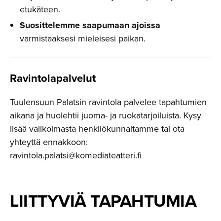
etukäteen.
Suosittelemme saapumaan ajoissa
varmistaaksesi mieleisesi paikan.
Ravintola­palvelut
Tuulensuun Palatsin ravintola palvelee tapahtumien
aikana ja huolehtii juoma- ja ruokatarjoiluista. Kysy
lisää valikoimasta henkilökunnaltamme tai ota
yhteyttä ennakkoon:
ravintola.palatsi@komediateatteri.fi
LIITTYVIÄ TAPAHTUMIA