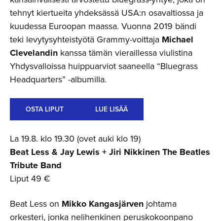
tehnyt kiertueita yhdeksässä USA:n osavaltiossa ja
kuudessa Euroopan maassa. Vuonna 2019 bändi
teki levytysyhteistyötä Grammy-voittaja
Michael
Clevelandin
kanssa tämän vieraillessa viulistina
Yhdysvalloissa huippuarviot saaneella “Bluegrass
Headquarters” -albumilla.
OSTA LIPUT
LUE LISÄÄ
La 19.8. klo 19.30 (ovet auki klo 19)
Beat Less & Jay Lewis + Jiri Nikkinen The Beatles
Tribute Band
Liput 49 €
Beat Less on
Mikko Kangasjärven
johtama
orkesteri, jonka nelihenkinen peruskokoonpano