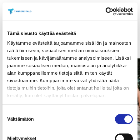
BEATLES-TIE­TOVISA
Tämä sivusto käyttää evästeitä
JA SUNNUNTAIB­RUNSSI
Käytämme evästeitä tarjoamamme sisällön ja mainosten
räätälöimiseen, sosiaalisen median ominaisuuksien
tukemiseen ja kävijämäärämme analysoimiseen. Lisäksi
jaamme sosiaalisen median, mainosalan ja analytiikka-
alan kumppaneillemme tietoja siitä, miten käytät
sivustoamme. Kumppanimme voivat yhdistää näitä
tietoja muihin tietoihin, joita olet antanut heille tai joita on
kerätty, kun olet käyttänyt heidän palvelujaan.
Suostumuksen
Välttämätön
valinta
Mieltymykset