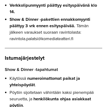
Verkkolipunmyynti päättyy esityspäivänä klo
14.
Show & Dinner -pakettien ennakkomyynti
päättyy 3 vrk ennen esityspäivää.
Tämän
jälkeen varaukset suoraan ravintolasta:
ravintola.palatsi@komediateatteri.fi
Istumajär­jestelyt
Show & Dinner -tapahtumat
Käytössä
numeroimattomat paikat ja
yhteispöydät
.
Pöytiin sijoitetaan vähintään kaksi pienempää
seuruetta, ja
henkilökunta ohjaa asiakkaat
pöytiin
.