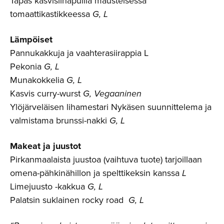
Tapas kasvislihapullia mausteisessa
tomaattikastikkeessa
G, L
Lämpöiset
Pannukakkuja ja vaahterasiirappia L
Pekonia
G, L
Munakokkelia
G, L
Kasvis curry-wurst
G, Vegaaninen
Ylöjärveläisen lihamestari Nykäsen suunnittelema ja
valmistama brunssi-nakki
G, L
Makeat ja juustot
Pirkanmaalaista juustoa (vaihtuva tuote) tarjoillaan
omena-pähkinähillon ja spelttikeksin kanssa
L
Limejuusto -kakkua
G, L
Palatsin suklainen rocky road
G, L