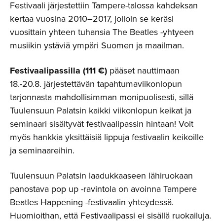
Festivaali järjestettiin Tampere-talossa kahdeksan
kertaa vuosina 2010–2017, jolloin se keräsi
vuosittain yhteen tuhansia The Beatles -yhtyeen
musiikin ystäviä ympäri Suomen ja maailman.
Festivaalipassilla (111 €)
pääset nauttimaan
18.-20.8. järjestettävän tapahtumaviikonlopun
tarjonnasta mahdollisimman monipuolisesti, sillä
Tuulensuun Palatsin kaikki viikonlopun keikat ja
seminaari sisältyvät festivaalipassin hintaan! Voit
myös hankkia yksittäisiä lippuja festivaalin keikoille
ja seminaareihin.
Tuulensuun Palatsin laadukkaaseen lähiruokaan
panostava pop up -ravintola on avoinna Tampere
Beatles Happening -festivaalin yhteydessä.
Huomioithan, että Festivaalipassi ei sisällä ruokailuja.