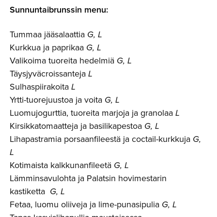
Sunnuntaib­runssin menu:
Tummaa jääsalaattia
G, L
Kurkkua ja paprikaa
G, L
Valikoima tuoreita hedelmiä
G, L
Täysjyväcroissanteja
L
Sulhaspiirakoita
L
Yrtti-tuorejuustoa ja voita
G, L
Luomujogurttia, tuoreita marjoja ja granolaa
L
Kirsikkatomaatteja ja basilikapestoa
G, L
Lihapastramia porsaanfileestä ja coctail-kurkkuja
G,
L
Kotimaista kalkkunanfileetä
G, L
Lämminsavulohta ja Palatsin hovimestarin
kastiketta
G, L
Fetaa, luomu oliiveja ja lime-punasipulia
G, L