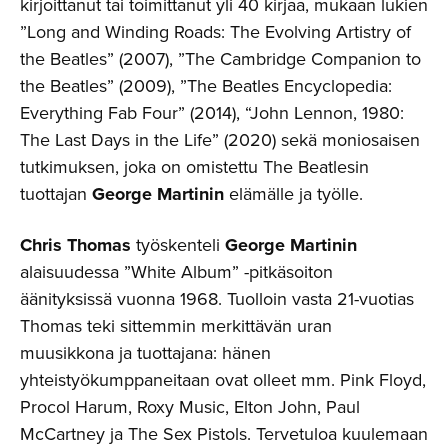
kirjoittanut tai toimittanut yli 40 kirjaa, mukaan lukien
”Long and Winding Roads: The Evolving Artistry of
the Beatles” (2007), ”The Cambridge Companion to
the Beatles” (2009), ”The Beatles Encyclopedia:
Everything Fab Four” (2014), “John Lennon, 1980:
The Last Days in the Life” (2020) sekä moniosaisen
tutkimuksen, joka on omistettu The Beatlesin
tuottajan
George Martinin
elämälle ja työlle.
Chris Thomas
työskenteli
George Martinin
alaisuudessa ”White Album” -pitkäsoiton
äänityksissä vuonna 1968. Tuolloin vasta 21-vuotias
Thomas teki sittemmin merkittävän uran
muusikkona ja tuottajana: hänen
yhteistyökumppaneitaan ovat olleet mm. Pink Floyd,
Procol Harum, Roxy Music, Elton John, Paul
McCartney ja The Sex Pistols. Tervetuloa kuulemaan