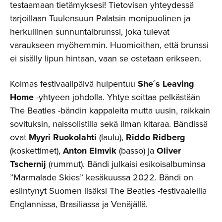
testaamaan tietämyksesi! Tietovisan yhteydessä
tarjoillaan Tuulensuun Palatsin monipuolinen ja
herkullinen sunnuntaibrunssi, joka tulevat
varaukseen myöhemmin. Huomioithan, että brunssi
ei sisälly lipun hintaan, vaan se ostetaan erikseen.
Kolmas festivaalipäivä huipentuu
She´s Leaving
Home
-yhtyeen johdolla. Yhtye soittaa pelkästään
The Beatles -bändin kappaleita mutta uusin, raikkain
sovituksin, naissolistilla sekä ilman kitaraa. Bändissä
ovat
Myyri Ruokolahti
(laulu),
Riddo Ridberg
(koskettimet),
Anton Elmvik
(basso) ja
Oliver
Tschernij
(rummut). Bändi julkaisi esikoisalbuminsa
”Marmalade Skies” kesäkuussa 2022. Bändi on
esiintynyt Suomen lisäksi The Beatles -festivaaleilla
Englannissa, Brasiliassa ja Venäjällä.