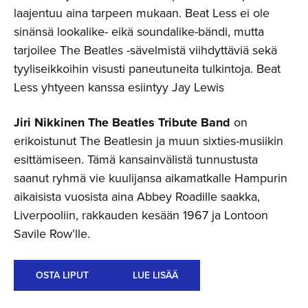
laajentuu aina tarpeen mukaan. Beat Less ei ole
sinänsä lookalike- eikä soundalike-bändi, mutta
tarjoilee The Beatles -sävelmistä viihdyttäviä sekä
tyyliseikkoihin visusti paneutuneita tulkintoja. Beat
Less yhtyeen kanssa esiintyy Jay Lewis
Jiri Nikkinen The Beatles Tribute Band
on
erikoistunut The Beatlesin ja muun sixties-musiikin
esittämiseen. Tämä kansainvälistä tunnustusta
saanut ryhmä vie kuulijansa aikamatkalle Hampurin
aikaisista vuosista aina Abbey Roadille saakka,
Liverpooliin, rakkauden kesään 1967 ja Lontoon
Savile Row’lle.
OSTA LIPUT
LUE LISÄÄ