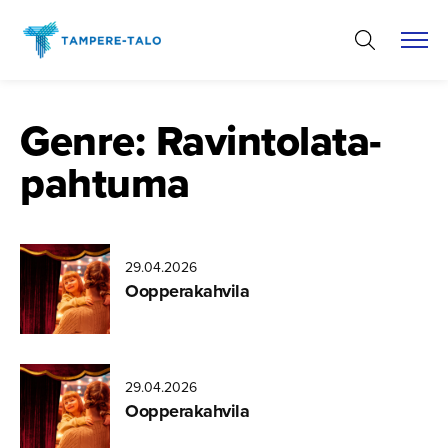
Hyppää
sisältöön
Genre:
Ravintola­ta­
pahtuma
29.04.2026
Oopperakahvila
29.04.2026
Oopperakahvila