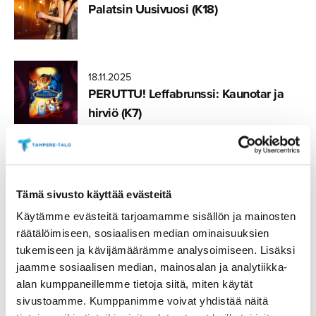
Palatsin Uusivuosi (K18)
18.11.2025
PERUTTU! Leffabrunssi: Kaunotar ja
hirviö (K7)
18.11.2025
PERUTTU! Leffabrunssi: Eput (S)
Tämä sivusto käyttää evästeitä
Käytämme evästeitä tarjoamamme sisällön ja mainosten
räätälöimiseen, sosiaalisen median ominaisuuksien
tukemiseen ja kävijämäärämme analysoimiseen. Lisäksi
03.09.2025
jaamme sosiaalisen median, mainosalan ja analytiikka-
Tuulensuun Palatsin Isänpäivä­buffet
alan kumppaneillemme tietoja siitä, miten käytät
2025
sivustoamme. Kumppanimme voivat yhdistää näitä