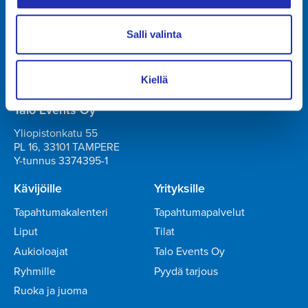
Tampere-talo Oy
Salli valinta
Yliopistonkatu 55
PL 16, 33101 TAMPERE
+358 3 243 4111
Y-tunnus 0706363-7
Kiellä
Talo Events Oy
Yliopistonkatu 55
PL 16, 33101 TAMPERE
Y-tunnus 3374395-1
Kävijöille
Yrityksille
Tapahtumakalenteri
Tapahtumapalvelut
Liput
Tilat
Aukioloajat
Talo Events Oy
Ryhmille
Pyydä tarjous
Ruoka ja juoma