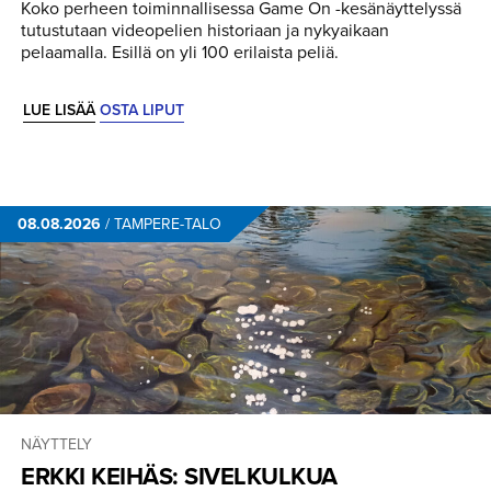
Koko perheen toiminnallisessa Game On -kesänäyttelyssä
tutustutaan videopelien historiaan ja nykyaikaan
pelaamalla. Esillä on yli 100 erilaista peliä.
LUE LISÄÄ
OSTA LIPUT
08.08.2026
/
TAMPERE-TALO
NÄYTTELY
ERKKI KEIHÄS: SIVELKULKUA