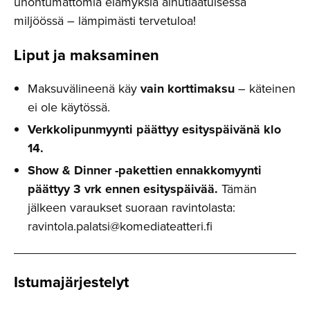
unohtumattomia elämyksiä ainutlaatuisessa
miljöössä – lämpimästi tervetuloa!
Liput ja maksaminen
Maksuvälineenä käy
vain korttimaksu
– käteinen
ei ole käytössä.
Verkkolipunmyynti päättyy esityspäivänä klo
14.
Show & Dinner -pakettien ennakkomyynti
päättyy 3 vrk ennen esityspäivää.
Tämän
jälkeen varaukset suoraan ravintolasta:
ravintola.palatsi@komediateatteri.fi
Istumajär­jestelyt