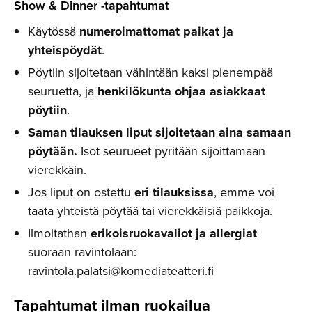
Show & Dinner -tapahtumat
Käytössä
numeroimattomat paikat ja
yhteispöydät
.
Pöytiin sijoitetaan vähintään kaksi pienempää
seuruetta, ja
henkilökunta ohjaa asiakkaat
pöytiin
.
Saman tilauksen liput sijoitetaan aina samaan
pöytään.
Isot seurueet pyritään sijoittamaan
vierekkäin.
Jos liput on ostettu
eri tilauksissa
, emme voi
taata yhteistä pöytää tai vierekkäisiä paikkoja.
Ilmoitathan
erikoisruokavaliot ja allergiat
suoraan ravintolaan:
ravintola.palatsi@komediateatteri.fi
Tapahtumat ilman ruokailua