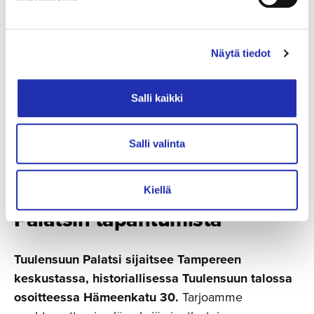
Näytä tiedot
Salli kaikki
Salli valinta
Hyvä tietää Tuulensuun
Kiellä
Palatsin tapahtumista
Tuulensuun Palatsi sijaitsee Tampereen
keskustassa, historiallisessa Tuulensuun talossa
osoitteessa Hämeenkatu 30.
Tarjoamme