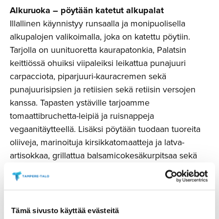
Alkuruoka – pöytään katetut alkupalat
Illallinen käynnistyy runsaalla ja monipuolisella
alkupalojen valikoimalla, joka on katettu pöytiin.
Tarjolla on uunituoretta kaurapatonkia, Palatsin
keittiössä ohuiksi viipaleiksi leikattua punajuuri
carpacciota, piparjuuri-kauracremen sekä
punajuurisipsien ja retiisien sekä retiisin versojen
kanssa. Tapasten ystäville tarjoamme
tomaattibruchetta-leipiä ja ruisnappeja
vegaanitäytteellä. Lisäksi pöytään tuodaan tuoreita
oliiveja, marinoituja kirsikkatomaatteja ja latva-
artisokkaa, grillattua balsamicokesäkurpitsaa sekä
rosmariinisuolalla viimeisteltyjä siitakesieniä
Tampereen Messukylästä.
Pääruoka
Tämä sivusto käyttää evästeitä