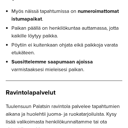
Myös näissä tapahtumissa on
numeroimattomat
istumapaikat
.
Paikan päällä on henkilökuntaa auttamassa, jotta
kaikille löytyy paikka.
Pöytiin ei kuitenkaan ohjata eikä paikkoja varata
etukäteen.
Suosittelemme saapumaan ajoissa
varmistaaksesi mieleisesi paikan.
Ravintola­palvelut
Tuulensuun Palatsin ravintola palvelee tapahtumien
aikana ja huolehtii juoma- ja ruokatarjoiluista. Kysy
lisää valikoimasta henkilökunnaltamme tai ota