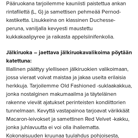
Pääruokana tarjoilemme kauniisti paistettua ankan
rintafilettä (L, G) ja samettisen pehmeää Pernod-
kastiketta. Lisukkeina on klassinen Duchesse-
peruna, vaniljalla kevyesti maustettu
kukkakaalipyree ja raikasta appelsiinifenkolia.
Jälkiruoka – jaettava jälkiruokavalikoima pöytään
katettuna:
Illallinen päättyy ylelliseen jälkiruokien valikoimaan,
jossa vieraat voivat maistaa ja jakaa useita erilaisia
herkkuja. Tarjoilemme Old Fashioned -suklaakakkua,
jonka nostalginen makumaailma ja täyteläinen
rakenne vievät ajatukset perinteisten kondiittorien
tunnelmaan. Kevyttä vastapainoa tarjoavat värikkäät
Macaron-leivokset ja samettinen Red Velvet -kakku,
jonka juhlavuutta ei voi olla ihailematta.
Kokonaisuuden kruunaa tuulahdus pohjoisesta,