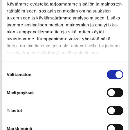
Palatsin ”baba ganoush” (V, G)
Käytämme evästeitä tarjoamamme sisällön ja mainosten
Kotimaista luomu teriyaki-nyhtökauraa, Tampereelle
räätälöimiseen, sosiaalisen median ominaisuuksien
kasvatettuja siitakesieniä, paahdettu munakoiso-
tukemiseen ja kävijämäärämme analysoimiseen. Lisäksi
valkosipulipyreetä, kesäkurpitsa-paprikapaistosta ja
jaamme sosiaalisen median, mainosalan ja analytiikka-
Penttilän tilan perunarieskaa.
alan kumppaneillemme tietoja siitä, miten käytät
sivustoamme. Kumppanimme voivat yhdistää näitä
Jälkiruoka
tietoja muihin tietoihin, joita olet antanut heille tai joita on
kerätty, kun olet käyttänyt heidän palvelujaan.
Appelsiini-suklaa raakakakkua (V, G)
Palatsin keittiössä loihdittu täyteläisen suklainen ja
Suostumuksen
kookoksinen raakakakku tarjoillaan sesongin
Välttämätön
valinta
mukaisilla marjoilla, kandeeratulla appelsiinillä ja
vegaanisella vaniljamoussella.
Mieltymykset
Tilastot
Markkinointi