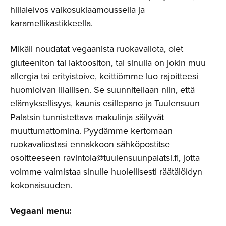
hillaleivos valkosuklaamoussella ja
karamellikastikkeella.
Mikäli noudatat vegaanista ruokavaliota, olet
gluteeniton tai laktoositon, tai sinulla on jokin muu
allergia tai erityistoive, keittiömme luo rajoitteesi
huomioivan illallisen. Se suunnitellaan niin, että
elämyksellisyys, kaunis esillepano ja Tuulensuun
Palatsin tunnistettava makulinja säilyvät
muuttumattomina. Pyydämme kertomaan
ruokavaliostasi ennakkoon sähköpostitse
osoitteeseen ravintola@tuulensuunpalatsi.fi, jotta
voimme valmistaa sinulle huolellisesti räätälöidyn
kokonaisuuden.
Vegaani menu: