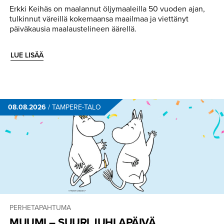
Erkki Keihäs on maalannut öljymaaleilla 50 vuoden ajan,
tulkinnut väreillä kokemaansa maailmaa ja viettänyt
päiväkausia maalaustelineen äärellä.
LUE LISÄÄ
08.08.2026
/
TAMPERE-TALO
PERHETAPAHTUMA
MUUMI – SUURI JUHLAPÄIVÄ