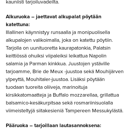
kauniisti tarjoiluvadeilta.
Alkuruoka – jaettavat alkupalat pöytään
katettuna:
Illallinen käynnistyy runsaalla ja monipuolisella
alkupalojen valikoimalla, joka on katettu pöytiin.
Tarjolla on uunituoretta kaurapatonkia, Palatsin
keittiössä ohuiksi viipaleiksi leikattua Napolin
salamia ja Parman kinkkua. Juustojen ystäville
tarjoamme, Brie de Meux -juustoa sekä Mouhijärven
ylpeyttä, Mouhitaler-juustoa. Lisäksi pöytään
tuodaan tuoreita oliiveja, marinoituja
kirsikkatomaatteja ja Buffalo mozzarellaa, grillattua
balsamico-kesäkurpitsaa sekä rosmariinisuolalla
viimeisteltyjä siitakesieniä Tampereen Messukylästä.
Pääruoka – tarjoillaan lautasannoksena: