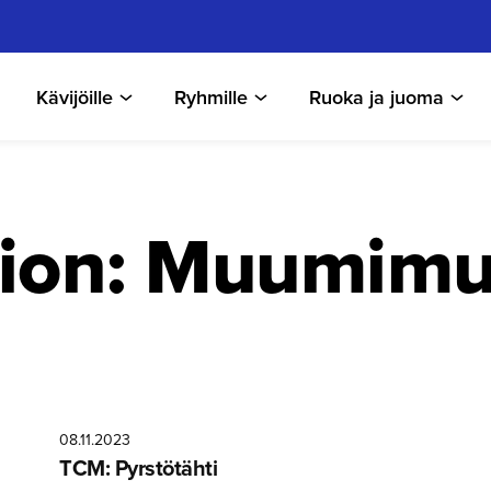
Kävijöille
Ryhmille
Ruoka ja juoma
ion:
Muumimu
08.11.2023
TCM: Pyrstötähti