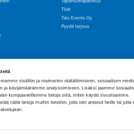
nteri
Tapahtumapalvelut
Tilat
Talo Events Oy
Pyydä tarjous
a
irje
Liity Tähtiasiakkaaksi
teitä
mamme sisällön ja mainosten räätälöimiseen, sosiaalisen medi
n ja kävijämäärämme analysoimiseen. Lisäksi jaamme sosiaali
alan kumppaneillemme tietoja siitä, miten käytät sivustoamme.
näitä tietoja muihin tietoihin, joita olet antanut heille tai joita 
palvelujaan.