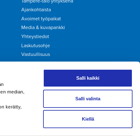
Tampere-talo yrityksenä
Ajankohtaista
Avoimet työpaikat
Media & kuvapankki
Yhteystiedot
Laskutusohje
Vastuullisuus
Palaute
Salli kaikki
an
sen median,
Salli valinta
on kerätty,
Kiellä