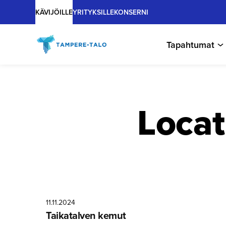
Main
Hyppää
KÄVIJÖILLE
YRITYKSILLE
KONSERNI
sisältöön
Tapahtumat
Locat
11.11.2024
Taikatalven kemut