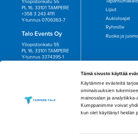
Tapahtumakale
Yliopistonkatu 55
PL 16, 33101 TAMPERE
Liput
+358 3 243 4111
Aukioloajat
Y-tunnus 0706363-7
Ryhmille
Talo Events Oy
Ruoka ja juom
Yliopistonkatu 55
PL 16, 33101 TAMPERE
Y-tunnus 3374395-1
Tilaa uutisk
Tämä sivusto käyttää eväs
Käytämme evästeitä tarjoa
ominaisuuksien tukemisee
mainosalan ja analytiikka-
Kumppanimme voivat yhdistää 
kun olet käyttänyt heidän 