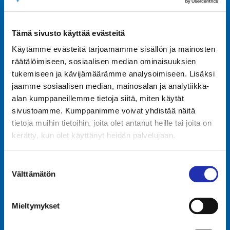
Tampere-talo Oy
Tämä sivusto käyttää evästeitä
Yliopistonkatu 55
Käytämme evästeitä tarjoamamme sisällön ja mainosten
PL 16, 33101 TAMPERE
+358 3 243 4111
räätälöimiseen, sosiaalisen median ominaisuuksien
Y-tunnus 0706363-7
tukemiseen ja kävijämäärämme analysoimiseen. Lisäksi
jaamme sosiaalisen median, mainosalan ja analytiikka-
Talo Events Oy
alan kumppaneillemme tietoja siitä, miten käytät
Yliopistonkatu 55
sivustoamme. Kumppanimme voivat yhdistää näitä
PL 16, 33101 TAMPERE
tietoja muihin tietoihin, joita olet antanut heille tai joita on
Y-tunnus 3374395-1
kerätty, kun olet käyttänyt heidän palvelujaan.
Kävijöille
Yrityksille
Suostumuksen
Tapahtumakalenteri
Tapahtumapalvelut
Välttämätön
valinta
Liput
Tilat
Aukioloajat
Talo Events Oy
Mieltymykset
Ryhmille
Pyydä tarjous
Ruoka ja juoma