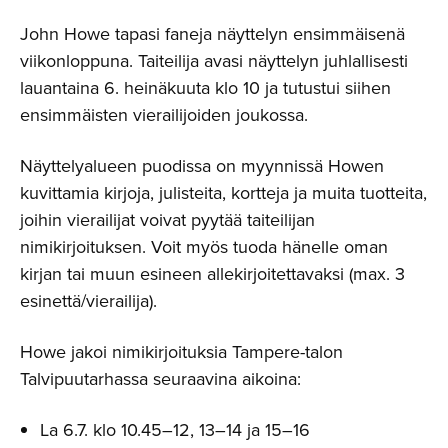
John Howe tapasi faneja näyttelyn ensimmäisenä
viikonloppuna. Taiteilija avasi näyttelyn juhlallisesti
lauantaina 6. heinäkuuta klo 10 ja tutustui siihen
ensimmäisten vierailijoiden joukossa.
Näyttelyalueen puodissa on myynnissä Howen
kuvittamia kirjoja, julisteita, kortteja ja muita tuotteita,
joihin vierailijat voivat pyytää taiteilijan
nimikirjoituksen. Voit myös tuoda hänelle oman
kirjan tai muun esineen allekirjoitettavaksi (max. 3
esinettä/vierailija).
Howe jakoi nimikirjoituksia Tampere-talon
Talvipuutarhassa seuraavina aikoina:
La 6.7. klo 10.45–12, 13–14 ja 15–16