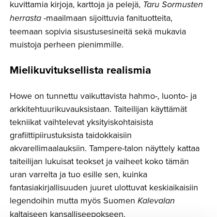
kuvittamia kirjoja, karttoja ja pelejä,
Taru Sormusten
herrasta
-maailmaan sijoittuvia fanituotteita,
teemaan sopivia sisustusesineitä sekä mukavia
muistoja perheen pienimmille.
Mielikuvi­tuk­sel­lista realismia
Howe on tunnettu vaikuttavista hahmo-, luonto- ja
arkkitehtuurikuvauksistaan. Taiteilijan käyttämät
tekniikat vaihtelevat yksityiskohtaisista
grafiittipiirustuksista taidokkaisiin
akvarellimaalauksiin. Tampere-talon näyttely kattaa
taiteilijan lukuisat teokset ja vaiheet koko tämän
uran varrelta ja tuo esille sen, kuinka
fantasiakirjallisuuden juuret ulottuvat keskiaikaisiin
legendoihin mutta myös Suomen
Kalevalan
kaltaiseen kansalliseepokseen.