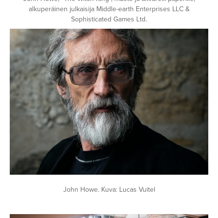
alkuperäinen julkaisija Middle-earth Enterprises LLC &
Sophisticated Games Ltd.
Avaa
kuva
galleriassa
John Howe. Kuva: Lucas Vuitel