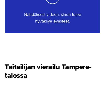
Nähdäksesi videon, sinun tulee
hyväksyä
evästeet
.
This content requires cookies.
Change cookie settings
Taiteilijan vierailu Tampere-
talossa