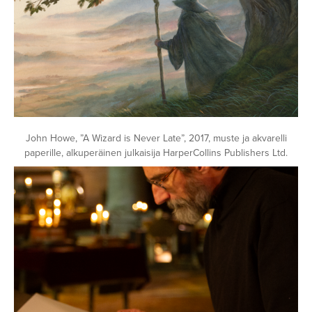
John Howe, ”A Wizard is Never Late”, 2017, muste ja akvarelli
paperille, alkuperäinen julkaisija HarperCollins Publishers Ltd.
Avaa
kuva
galleriassa