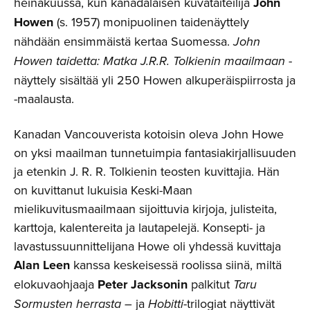
heinäkuussa, kun kanadalaisen kuvataiteilija
John
Howen
(s. 1957) monipuolinen taidenäyttely
nähdään ensimmäistä kertaa Suomessa.
John
Howen taidetta: Matka J.R.R. Tolkienin maailmaan
-
näyttely sisältää yli 250 Howen alkuperäispiirrosta ja
-maalausta.
Kanadan Vancouverista kotoisin oleva John Howe
on yksi maailman tunnetuimpia fantasiakirjallisuuden
ja etenkin J. R. R. Tolkienin teosten kuvittajia. Hän
on kuvittanut lukuisia Keski-Maan
mielikuvitusmaailmaan sijoittuvia kirjoja, julisteita,
karttoja, kalentereita ja lautapelejä. Konsepti- ja
lavastussuunnittelijana Howe oli yhdessä kuvittaja
Alan Leen
kanssa keskeisessä roolissa siinä, miltä
elokuvaohjaaja
Peter Jacksonin
palkitut
Taru
Sormusten herrasta
– ja
Hobitti
-trilogiat näyttivät