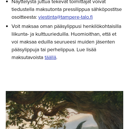
Näyttelystä juttua tekevät toimittajat voivat
tiedustella maksutonta pressilippua sähköpostitse
osoitteesta:
viestinta@tampere-talo.fi
Voit maksaa oman pääsylippusi henkilökohtaisilla
liikunta- ja kulttuurieduilla. Huomioithan, että et
voi maksaa eduilla seurueesi muiden jäsenten
pääsylippuja tai perhelippua. Lue lisää
maksutavoista
täällä
.
Avaa
kuva
galleriassa