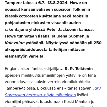
Tampere-talossa 6.7.–18.8.2024. Howe on
noussut kansainväliseen suosioon Tolkienin
klassikkoteosten kuvittajana sekä teoksiin
pohjautuvien elokuvien visuaalisuuden
rakentajana yhdessä Peter Jacksonin kanssa.
Howe tunnetaan lisäksi suurena Suomen ja
Kalevalan
ystävänä. Näyttelyssä nähdään yli 250
alkuperäistaideteosta taiteilijan mittavan
elämäntyön varrelta.
Englantilaisen fantasiakirjailija
J. R. R. Tolkienin
upeiden mielikuvitusmaailmojen ystäville on tänä
vuonna luvassa kaksin verroin vierailukohteita
Tampere-talossa. Elokuussa ensi-iltansa saavan
Taru
Sormusten herrasta
-näytelmäteoksen
lisäksi
vierailijat pääsevät tutustumaan Keski-Maahan jo