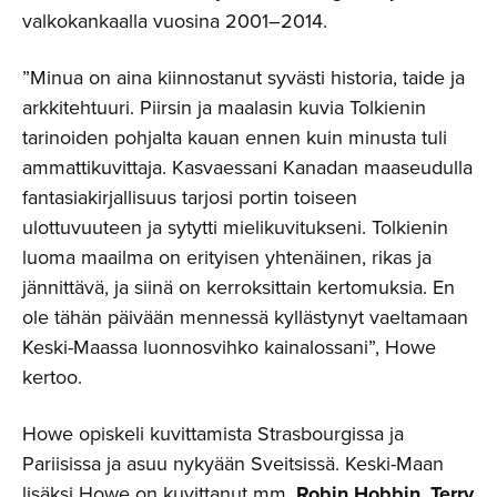
valkokankaalla vuosina 2001–2014.
”Minua on aina kiinnostanut syvästi historia, taide ja
arkkitehtuuri. Piirsin ja maalasin kuvia Tolkienin
tarinoiden pohjalta kauan ennen kuin minusta tuli
ammattikuvittaja. Kasvaessani Kanadan maaseudulla
fantasiakirjallisuus tarjosi portin toiseen
ulottuvuuteen ja sytytti mielikuvitukseni. Tolkienin
luoma maailma on erityisen yhtenäinen, rikas ja
jännittävä, ja siinä on kerroksittain kertomuksia. En
ole tähän päivään mennessä kyllästynyt vaeltamaan
Keski-Maassa luonnosvihko kainalossani”, Howe
kertoo.
Howe opiskeli kuvittamista Strasbourgissa ja
Pariisissa ja asuu nykyään Sveitsissä. Keski-Maan
lisäksi Howe on kuvittanut mm.
Robin Hobbin
,
Terry