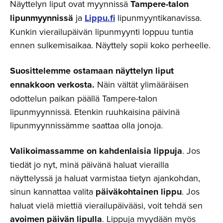
Näyttelyn liput ovat myynnissä
Tampere-talon
lipunmyynnissä
ja
Lippu.fi
lipunmyyntikanavissa.
Kunkin vierailupäivän lipunmyynti loppuu tuntia
ennen sulkemisaikaa. Näyttely sopii koko perheelle.
Suosittelemme ostamaan näyttelyn liput
ennakkoon verkosta.
Näin vältät ylimääräisen
odottelun paikan päällä Tampere-talon
lipunmyynnissä. Etenkin ruuhkaisina päivinä
lipunmyynnissämme saattaa olla jonoja.
Valikoimassamme on kahdenlaisia lippuja
. Jos
tiedät jo nyt, minä päivänä haluat vierailla
näyttelyssä ja haluat varmistaa tietyn ajankohdan,
sinun kannattaa valita
päiväkohtainen lippu
. Jos
haluat vielä miettiä vierailupäivääsi, voit tehdä sen
avoimen päivän lipulla
. Lippuja myydään myös