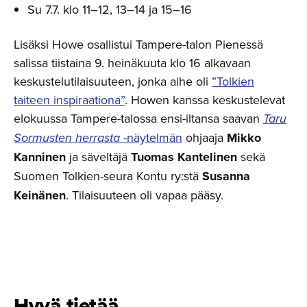
Su 7.7. klo 11–12, 13–14 ja 15–16
Lisäksi Howe osallistui Tampere-talon Pienessä
salissa tiistaina 9. heinäkuuta klo 16 alkavaan
keskustelutilaisuuteen, jonka aihe oli
”Tolkien
taiteen inspiraationa”
. Howen kanssa keskustelevat
elokuussa Tampere-talossa ensi-iltansa saavan
Taru
Sormusten herrasta
-näytelmän
ohjaaja
Mikko
Kanninen
ja säveltäjä
Tuomas Kantelinen
sekä
Suomen Tolkien-seura Kontu ry:stä
Susanna
Keinänen
. Tilaisuuteen oli vapaa pääsy.
Hyvä tietää