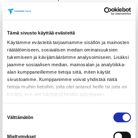
Howe kuvailee lähestymistapaansa
fantasiataiteeseen mielikuvitukselliseksi realismiksi,
jossa yhdistyvät historiallinen tarkkuus (hän on
Tämä sivusto käyttää evästeitä
harrastanut keskiajan elävöittämistä useiden vuosien
Käytämme evästeitä tarjoamamme sisällön ja mainosten
ajan) ja taiteilijan kiinnostus luontoa, myyttejä ja
räätälöimiseen, sosiaalisen median ominaisuuksien
legendoja kohtaan. Olipa kyseessä Beowulfin
tukemiseen ja kävijämäärämme analysoimiseen. Lisäksi
Heorotin salin, kuningas Arthurin hovin tai
jaamme sosiaalisen median, mainosalan ja analytiikka-
nykyaikaisten fantasiamaailmojen luominen, Howen
alan kumppaneillemme tietoja siitä, miten käytät
intohimo mielikuvitukselliseen realismiin kumpuaa
sivustoamme. Kumppanimme voivat yhdistää näitä
tietoja muihin tietoihin, joita olet antanut heille tai joita on
hänen viehtymyksestään taidehistoriaan, erityisesti
kerätty, kun olet käyttänyt heidän palvelujaan.
prerafaeliitteihin ja symbolisteihin.
Suostumuksen
”Olen hyvin innoissani siitä, että taidettani esitellään
Välttämätön
valinta
Suomessa,
Kalevalan
synnyinmaassa. Olen
symbolisti
Akseli Gallen-Kallelan
töiden suuri
Mieltymykset