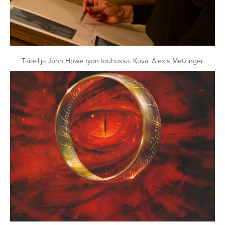
Taiteilija John Howe työn touhussa. Kuva: Alexis Metzinger
Avaa
kuva
galleriassa