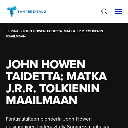
Hyppää
sisältöön
ETUSIVU
»
JOHN HOWEN TAIDETTA: MATKA J.R.R. TOLKIENIN
MAAILMAAN
JOHN HOWEN
TAIDETTA: MATKA
J.R.R. TOLKIENIN
MAAILMAAN
Fantasiataiteen pioneerin John Howen
ensimmäinen taidenäyttely Suomessa nähdään