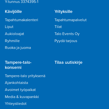
Y-tunnus 3374395-1
Kävijöille
Yrityksille
Tapahtumakalenteri
Tapahtumapalvelut
Liput
Tilat
Aukioloajat
Talo Events Oy
Ryhmille
Pyydä tarjous
Ruoka ja juoma
Tampere-talo-
Tilaa uutiskirje
konserni
Tampere-talo yrityksenä
Ajankohtaista
Avoimet työpaikat
Media & kuvapankki
Yhteystiedot