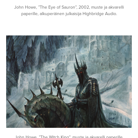
John Howe, ”The Eye of Sauron”, 2002, muste ja akvarelli
paperille, alkuperäinen julkaisija Highbridge Audio.
Avaa
kuva
galleriassa
John Howe, ”The Witch King”, muste ja akvarelli paperille,