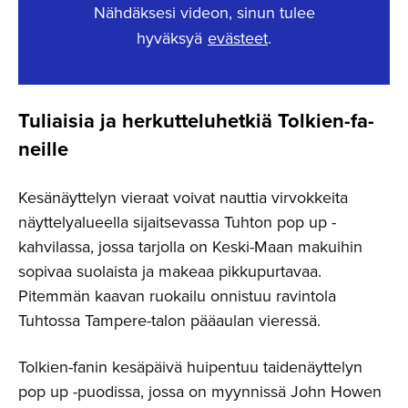
Nähdäksesi videon, sinun tulee
hyväksyä
evästeet
.
This content requires cookies.
Tuliaisia ja herkutte­lu­hetkiä Tolkien-fa­
Change cookie settings
neille
Kesänäyttelyn vieraat voivat nauttia virvokkeita
näyttelyalueella sijaitsevassa Tuhton pop up -
kahvilassa, jossa tarjolla on Keski-Maan makuihin
sopivaa suolaista ja makeaa pikkupurtavaa.
Pitemmän kaavan ruokailu onnistuu ravintola
Tuhtossa Tampere-talon pääaulan vieressä.
Tolkien-fanin kesäpäivä huipentuu taidenäyttelyn
pop up -puodissa, jossa on myynnissä John Howen