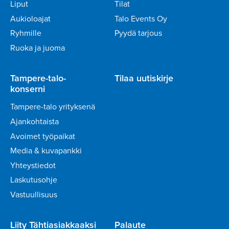
Liput
Tilat
Aukioloajat
Talo Events Oy
Ryhmille
Pyydä tarjous
Ruoka ja juoma
Tampere-talo-
Tilaa uutiskirje
konserni
Tampere-talo yrityksenä
Ajankohtaista
Avoimet työpaikat
Media & kuvapankki
Yhteystiedot
Laskutusohje
Vastuullisuus
Liity Tähtiasiakkaaksi
Palaute