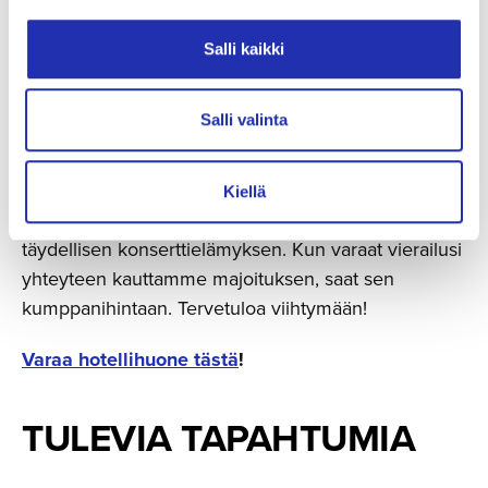
Täydennä elämyksesi
Salli kaikki
majoittu­malla saman katon
alla
Salli valinta
Tampere-talon yhteydessä oleva
Courtyard by
Kiellä
Marriott Tampere City
-hotelli mahdollistaa
täydellisen konserttielämyksen. Kun varaat vierailusi
yhteyteen kauttamme majoituksen, saat sen
kumppanihintaan. Tervetuloa viihtymään!
Varaa hotellihuone tästä
!
TULEVIA TAPAHTUMIA