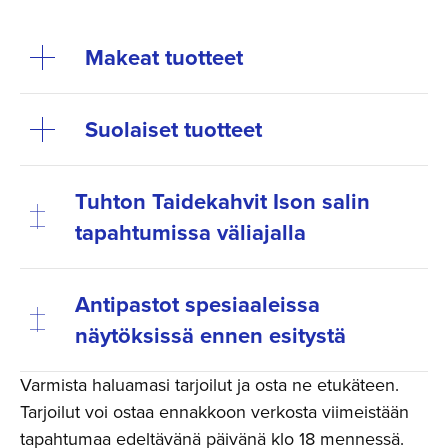
Makeat tuotteet
Suolaiset tuotteet
Tuhton Taidekahvit Ison salin
tapahtumissa väliajalla
Antipastot spesiaaleissa
näytöksissä ennen esitystä
Varmista haluamasi tarjoilut ja osta ne etukäteen.
Tarjoilut voi ostaa ennakkoon verkosta viimeistään
tapahtumaa edeltävänä päivänä klo 18 mennessä.