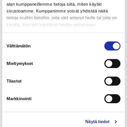
Varaa liput ryhmällesi
alan kumppaneillemme tietoja siitä, miten käytät
sivustoamme. Kumppanimme voivat yhdistää näitä
tietoja muihin tietoihin, joita olet antanut heille tai joita on
(väh. 10 hlöä)
kerätty, kun olet käyttänyt heidän palvelujaan.
ryhmamyynti@tampere-talo.fi
tai puh. 03 243 4501 (ma–pe klo 10–16)
Suostumuksen
Välttämätön
valinta
Mieltymykset
Tilastot
Markkinointi
Näytä tiedot
Kuva | Photo: Laura Vanzo, Visit Tampere