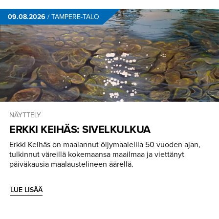
09.08.2026
/
TAMPERE-TALO
NÄYTTELY
ERKKI KEIHÄS: SIVELKULKUA
Erkki Keihäs on maalannut öljymaaleilla 50 vuoden ajan,
tulkinnut väreillä kokemaansa maailmaa ja viettänyt
päiväkausia maalaustelineen äärellä.
LUE LISÄÄ