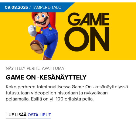
09.08.2026
/
TAMPERE-TALO
NÄYTTELY
PERHETAPAHTUMA
GAME ON -KESÄNÄYTTELY
Koko perheen toiminnallisessa Game On -kesänäyttelyssä
tutustutaan videopelien historiaan ja nykyaikaan
pelaamalla. Esillä on yli 100 erilaista peliä.
LUE LISÄÄ
OSTA LIPUT