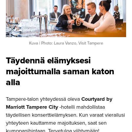
Kuva | Photo: Laura Vanzo, Visit Tampere
Täydennä elämyksesi
majoittu­malla saman katon
alla
Tampere-talon yhteydessä oleva
Courtyard by
Marriott Tampere City
-hotelli mahdollistaa
täydellisen konserttielämyksen. Kun varaat vierailusi
yhteyteen kauttamme majoituksen, saat sen
kumppanihintaan. Tervetuloa viihtymään!