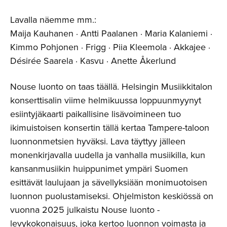
Lavalla näemme mm.:
Maija Kauhanen · Antti Paalanen · Maria Kalaniemi ·
Kimmo Pohjonen · Frigg · Piia Kleemola · Akkajee ·
Désirée Saarela · Kasvu · Anette Åkerlund
Nouse luonto on taas täällä. Helsingin Musiikkitalon
konserttisalin viime helmikuussa loppuunmyynyt
esiintyjäkaarti paikallisine lisävoimineen tuo
ikimuistoisen konsertin tällä kertaa Tampere-taloon
luonnonmetsien hyväksi. Lava täyttyy jälleen
monenkirjavalla uudella ja vanhalla musiikilla, kun
kansanmusiikin huippunimet ympäri Suomen
esittävät laulujaan ja sävellyksiään monimuotoisen
luonnon puolustamiseksi. Ohjelmiston keskiössä on
vuonna 2025 julkaistu Nouse luonto -
levykokonaisuus, joka kertoo luonnon voimasta ja