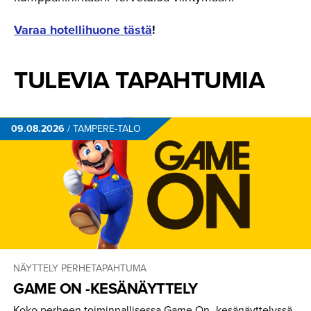
Varaa hotellihuone tästä
!
TULEVIA TAPAHTUMIA
09.08.2026
/
TAMPERE-TALO
NÄYTTELY
PERHETAPAHTUMA
GAME ON -KESÄNÄYTTELY
Koko perheen toiminnallisessa Game On -kesänäyttelyssä