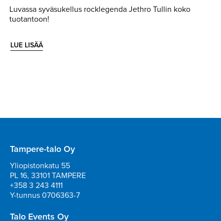
Luvassa syväsukellus rocklegenda Jethro Tullin koko
tuotantoon!
LUE LISÄÄ
Tampere-talo Oy
Yliopistonkatu 55
PL 16, 33101 TAMPERE
+358 3 243 4111
Y-tunnus 0706363-7
Talo Events Oy