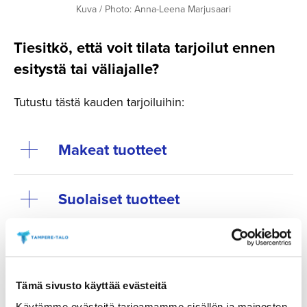
Kuva / Photo: Anna-Leena Marjusaari
Tiesitkö, että voit tilata tarjoilut ennen
esitystä tai väliajalle?
Tutustu tästä kauden tarjoiluihin:
Makeat tuotteet
Suolaiset tuotteet
Tuhton Taidekahvit Ison salin
tapahtumissa väliajalla
Tämä sivusto käyttää evästeitä
Käytämme evästeitä tarjoamamme sisällön ja mainosten