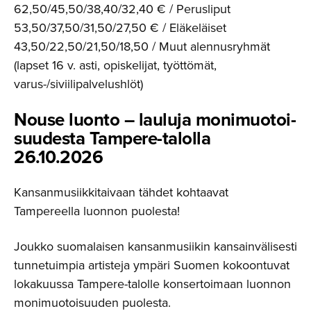
62,50/45,50/38,40/32,40 € / Perusliput
53,50/37,50/31,50/27,50 € / Eläkeläiset
43,50/22,50/21,50/18,50 / Muut alennusryhmät
(lapset 16 v. asti, opiskelijat, työttömät,
varus-/siviilipalvelushlöt)
Nouse luonto – lauluja monimuotoi­
suu­desta Tampere-ta­lolla
26.10.2026
Kansanmusiikkitaivaan tähdet kohtaavat
Tampereella luonnon puolesta!
Joukko suomalaisen kansanmusiikin kansainvälisesti
tunnetuimpia artisteja ympäri Suomen kokoontuvat
lokakuussa Tampere-talolle konsertoimaan luonnon
monimuotoisuuden puolesta.