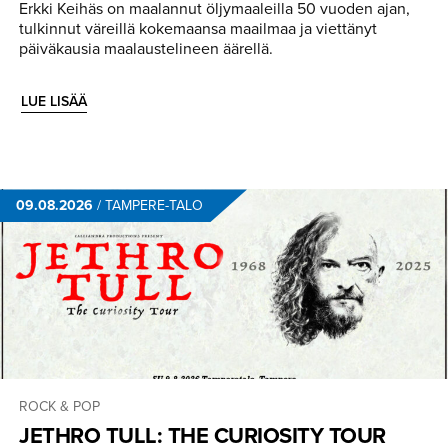
Erkki Keihäs on maalannut öljymaaleilla 50 vuoden ajan,
tulkinnut väreillä kokemaansa maailmaa ja viettänyt
päiväkausia maalaustelineen äärellä.
LUE LISÄÄ
09.08.2026
/
TAMPERE-TALO
ROCK & POP
JETHRO TULL: THE CURIOSITY TOUR