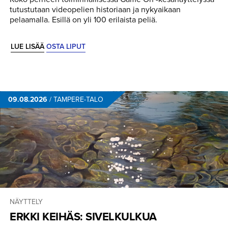
tutustutaan videopelien historiaan ja nykyaikaan
pelaamalla. Esillä on yli 100 erilaista peliä.
LUE LISÄÄ
OSTA LIPUT
09.08.2026
/
TAMPERE-TALO
NÄYTTELY
ERKKI KEIHÄS: SIVELKULKUA