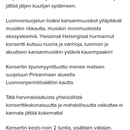
jättää jäljen kuulijan sydämeen.
Luonnonsuojelun lisäksi kansanmuusikot ylläpitävät
musiikin rikkautta, musiikin monimuotoista
ekosysteemiä. Yleisönsä Helsingissä hurmannut
konsertti kutsuu nuoria ja vanhoja, luonnon ja
akustisen kansanmusiikin ystäviä kauempaakin!
Konsertin lipunmyyntituotto menee metsien
suojeluun Pirkanmaan alueella
Luonnonperintösäätiön kautta.
Tätä harvinaislaatuista yhteisöllistä
konserttikokonaisuutta ja mahdollisuutta vaikuttaa ei
kannata jättää kokematta!
Konsertin kesto noin 2 tuntia, sisältäen väliajan.