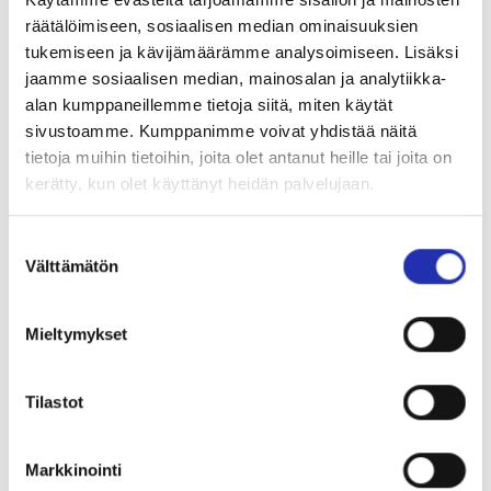
Antipastot spesiaaleissa
räätälöimiseen, sosiaalisen median ominaisuuksien
näytöksissä ennen esitystä
tukemiseen ja kävijämäärämme analysoimiseen. Lisäksi
jaamme sosiaalisen median, mainosalan ja analytiikka-
Varmista haluamasi tarjoilut ja osta ne etukäteen.
alan kumppaneillemme tietoja siitä, miten käytät
sivustoamme. Kumppanimme voivat yhdistää näitä
Tarjoilut voi ostaa ennakkoon verkosta viimeistään
tietoja muihin tietoihin, joita olet antanut heille tai joita on
tapahtumaa edeltävänä päivänä klo 18 mennessä.
kerätty, kun olet käyttänyt heidän palvelujaan.
Voit tilata tarjoilut haluamasi tapahtuman ”tilaa
tarjoilu”- linkin kautta.
Suostumuksen
Välttämätön
valinta
TÄSTÄ VERKKOKAUPPAAN
Mieltymykset
Tilastot
Markkinointi