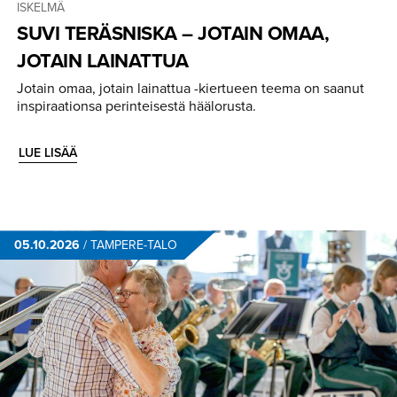
ISKELMÄ
SUVI TERÄSNISKA – JOTAIN OMAA,
JOTAIN LAINATTUA
Jotain omaa, jotain lainattua -kiertueen teema on saanut
inspiraationsa perinteisestä häälorusta.
LUE LISÄÄ
05.10.2026
/
TAMPERE-TALO