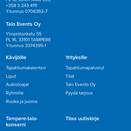
+358 3 243 4111
Y-tunnus 0706363-7
Talo Events Oy
Yliopistonkatu 55
PL 16, 33101 TAMPERE
Y-tunnus 3374395-1
Kävijöille
Yrityksille
Tapahtumakalenteri
Tapahtumapalvelut
Liput
Tilat
Aukioloajat
Talo Events Oy
Ryhmille
Pyydä tarjous
Ruoka ja juoma
Tampere-talo-
Tilaa uutiskirje
konserni