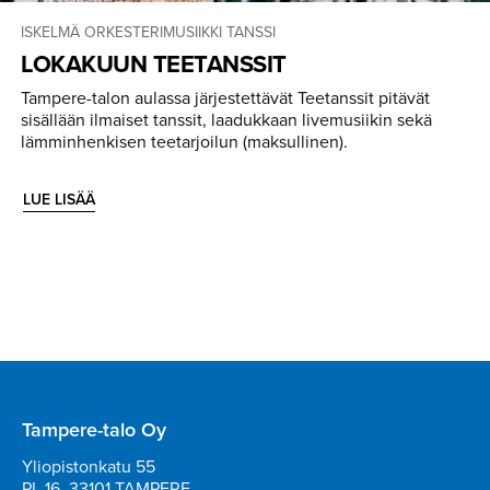
ISKELMÄ
ORKESTERIMUSIIKKI
TANSSI
LOKAKUUN TEETANSSIT
Tampere-talon aulassa järjestettävät Teetanssit pitävät
sisällään ilmaiset tanssit, laadukkaan livemusiikin sekä
lämminhenkisen teetarjoilun (maksullinen).
LUE LISÄÄ
Tampere-talo Oy
Yliopistonkatu 55
PL 16, 33101 TAMPERE