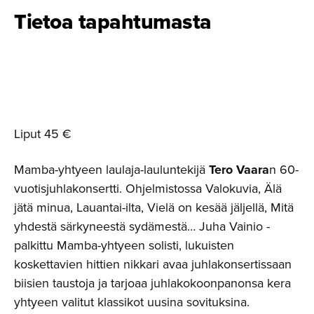
Tietoa tapahtumasta
Liput 45 €
Mamba-yhtyeen laulaja-lauluntekijä
Tero Vaara
n 60-
vuotisjuhlakonsertti. Ohjelmistossa Valokuvia, Älä
jätä minua, Lauantai-ilta, Vielä on kesää jäljellä, Mitä
yhdestä särkyneestä sydämestä… Juha Vainio -
palkittu Mamba-yhtyeen solisti, lukuisten
koskettavien hittien nikkari avaa juhlakonsertissaan
biisien taustoja ja tarjoaa juhlakokoonpanonsa kera
yhtyeen valitut klassikot uusina sovituksina.