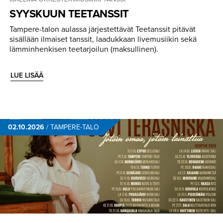
SYYSKUUN TEETANSSIT
Tampere-talon aulassa järjestettävät Teetanssit pitävät
sisällään ilmaiset tanssit, laadukkaan livemusiikin sekä
lämminhenkisen teetarjoilun (maksullinen).
LUE LISÄÄ
02.10.2026
/
TAMPERE-TALO