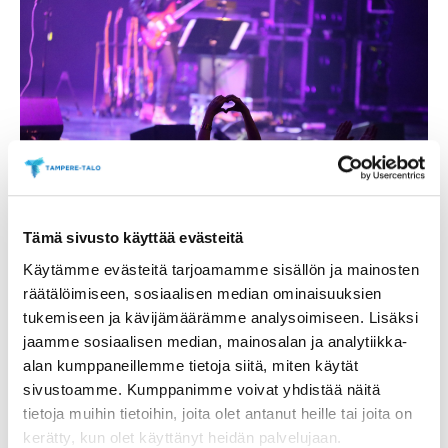
Varaa liput ryhmällesi
Tämä sivusto käyttää evästeitä
Käytämme evästeitä tarjoamamme sisällön ja mainosten
(väh. 10 hlöä)
räätälöimiseen, sosiaalisen median ominaisuuksien
tukemiseen ja kävijämäärämme analysoimiseen. Lisäksi
ryhmamyynti@tampere-talo.fi
jaamme sosiaalisen median, mainosalan ja analytiikka-
tai puh. 03 243 4501 (ma–pe klo 10–16)
alan kumppaneillemme tietoja siitä, miten käytät
sivustoamme. Kumppanimme voivat yhdistää näitä
tietoja muihin tietoihin, joita olet antanut heille tai joita on
kerätty, kun olet käyttänyt heidän palvelujaan.