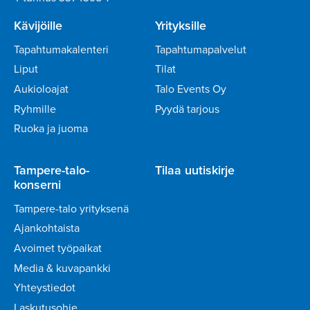
Kävijöille
Yrityksille
Tapahtumakalenteri
Tapahtumapalvelut
Liput
Tilat
Aukioloajat
Talo Events Oy
Ryhmille
Pyydä tarjous
Ruoka ja juoma
Tampere-talo-
Tilaa uutiskirje
konserni
Tampere-talo yrityksenä
Ajankohtaista
Avoimet työpaikat
Media & kuvapankki
Yhteystiedot
Laskutusohje