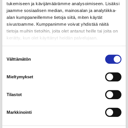
tukemiseen ja kävijämäärämme analysoimiseen. Lisäksi
Konsertin kesto n. 2 tuntia, sisältäen väliajan.
jaamme sosiaalisen median, mainosalan ja analytiikka-
alan kumppaneillemme tietoja siitä, miten käytät
Kokoonpano:
sivustoamme. Kumppanimme voivat yhdistää näitä
Sami Pitkämö, Laulu
tietoja muihin tietoihin, joita olet antanut heille tai joita on
Marika Tuhkala, laulu
kerätty, kun olet käyttänyt heidän palvelujaan.
Marzi Nyman, kapellimestari
Espoo Big Band
Suostumuksen
Välttämätön
valinta
Tuotanto Piikkikasvi Agency Oy
Mieltymykset
OSTA LIPUT
Tilastot
Markkinointi
TULEVIA TAPAHTUMIA