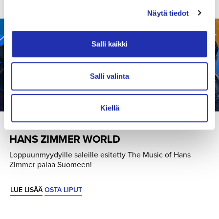
Näytä tiedot
07.08.2026
/
TAMPERE-TALO
Salli kaikki
Salli valinta
Kiellä
VIIHDEKONSERTTI
HANS ZIMMER WORLD
Loppuunmyydyille saleille esitetty The Music of Hans
Zimmer palaa Suomeen!
LUE LISÄÄ
OSTA LIPUT