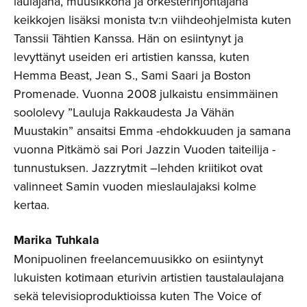
laulajana, muusikkona ja orkesterinjohtajana
keikkojen lisäksi monista tv:n viihdeohjelmista kuten
Tanssii Tähtien Kanssa. Hän on esiintynyt ja
levyttänyt useiden eri artistien kanssa, kuten
Hemma Beast, Jean S., Sami Saari ja Boston
Promenade. Vuonna 2008 julkaistu ensimmäinen
soololevy ”Lauluja Rakkaudesta Ja Vähän
Muustakin” ansaitsi Emma -ehdokkuuden ja samana
vuonna Pitkämö sai Pori Jazzin Vuoden taiteilija -
tunnustuksen. Jazzrytmit –lehden kriitikot ovat
valinneet Samin vuoden mieslaulajaksi kolme
kertaa.
Marika Tuhkala
Monipuolinen freelancemuusikko on esiintynyt
lukuisten kotimaan eturivin artistien taustalaulajana
sekä televisioproduktioissa kuten The Voice of