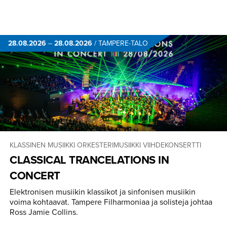
28.08.2026
–
28.08.2026
/
TAMPERE-TALO
KLASSINEN MUSIIKKI
ORKESTERIMUSIIKKI
VIIHDEKONSERTTI
CLASSICAL TRANCELA­TIONS IN
CONCERT
Elektronisen musiikin klassikot ja sinfonisen musiikin
voima kohtaavat. Tampere Filharmoniaa ja solisteja johtaa
Ross Jamie Collins.