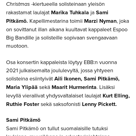
Christmas
-kiertueella solisteinaan yleisön
rakastamat laulajat
Marika Tuhkala
ja
Sami
Pitkämö.
Kapellimestarina toimii
Marzi Nyman
, joka
on sovittanut illan aikana kuultavat kappaleet Espoo
Big Bandille ja solisteille sopivaan svengaavaan
muotoon.
Osa konsertin kappaleista löytyy EBB:n vuonna
2021 julkaisemalta joululevyltä, jossa yhtyeen
solisteina esiintyivät
Aili Ikonen, Sami Pitkämö,
Maria Ylipää
sekä
Maarit Hurmerinta
. Lisäksi
levyllä vierailivat yhdysvaltalaiset laulajat
Kurt Elling,
Ruthie Foster
sekä saksofonisti
Lenny Pickett.
Sami Pitkämö
Sami Pitkämö on tullut suomalaisille tutuksi