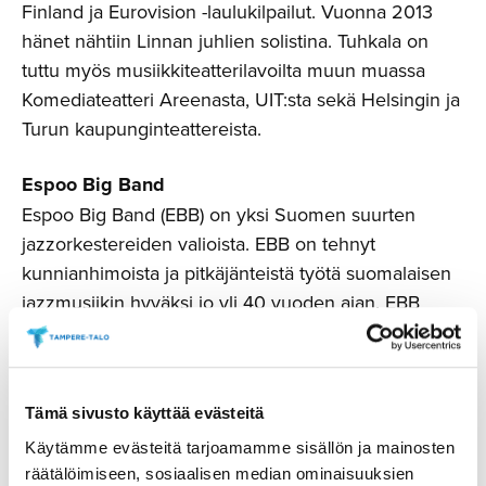
Finland ja Eurovision -laulukilpailut. Vuonna 2013
hänet nähtiin Linnan juhlien solistina. Tuhkala on
tuttu myös musiikkiteatterilavoilta muun muassa
Komediateatteri Areenasta, UIT:sta sekä Helsingin ja
Turun kaupunginteattereista.
Espoo Big Band
Espoo Big Band (EBB) on yksi Suomen suurten
jazzorkestereiden valioista. EBB on tehnyt
kunnianhimoista ja pitkäjänteistä työtä suomalaisen
jazzmusiikin hyväksi jo yli 40 vuoden ajan. EBB
tunnetaankin erityisesti uuden kotimaisen musiikin
tuotannoistaan. Orkesterin riveissä on kasvanut
lukuisia kotimaisia huippumuusikoita kuten Iiro
Tämä sivusto käyttää evästeitä
Rantala, Lenni-Kalle Taipale, Jukka Eskola, Jarmo
Saari sekä nykyisin orkesteria johtava Marzi Nyman.
Käytämme evästeitä tarjoamamme sisällön ja mainosten
räätälöimiseen, sosiaalisen median ominaisuuksien